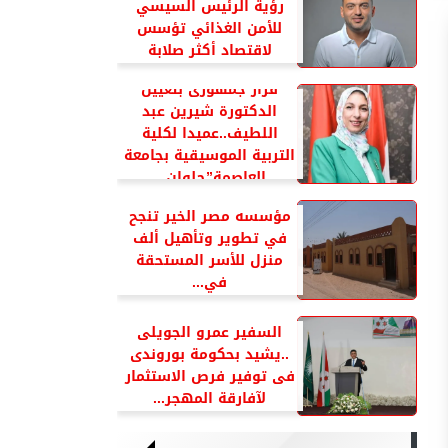
رؤية الرئيس السيسي
للأمن الغذائي تؤسس
لاقتصاد أكثر صلابة
قرار جمهورى بتعيين
الدكتورة شيرين عبد
اللطيف..عميدا لكلية
التربية الموسيقية بجامعة
العاصمة”حلوان...
مؤسسه مصر الخير تنجح
في تطوير وتأهيل ألف
منزل للأسر المستحقة
في...
السفير عمرو الجويلى
..يشيد بحكومة بوروندى
فى توفير فرص الاستثمار
لآفارقة المهجر...