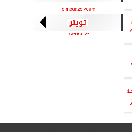
elmogazelyoum
تويتر
ج
Tweets by
مية
ة