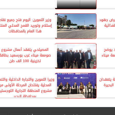
تعرض جهود
وزير التموين: اليوم فتح جميع نقاط
غذائية
إستلام وتوريد القمح المحلي المنت
هذا العام بالمحافظات
د يوضح
المصيلحي يتفقد أعمال مشروع
ة ميناء
صومعة ميناء غرب بورسعيد بطاقة
تخزينية 100 الف طن
ية يتفقدان
وزيرا التموين والتجارة الداخلية والتن
لبحيرة
المحلية يفتتحان المرحلة الأولى من
مشروع المنطقة التجارية اللوجستي
بمحافظة البحير