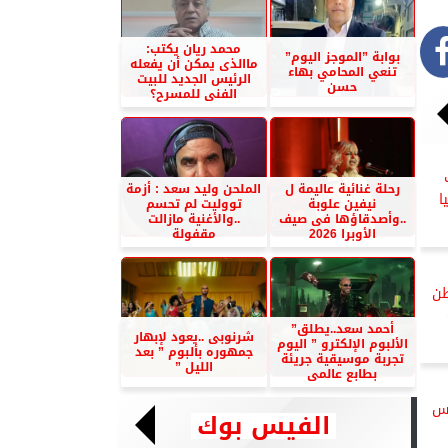
محمد ريان يكتب:
بوابة ”الموجز اليوم”
ماالذى يمكن أن يفعله
تنعي المحامي بهاء
الرئيس الجديد للبيت
حسن
الفنى للمسرح؟
رحلة غنائية عاليمة ل
الملحن وليد سعد : أزمة
ا
نيفين علوبة
تووليت لم تحسم
..وأصدقاؤها فى صيف
..والأغنية مازالت
الأوبرا 2026
مقفولة
500 ألف طن
أحمد سعد..يطلق”
شرنوبى ..يعود لإبهار
الألبوم الإلكترو ” اليوم
جمهوره بألبوم ” بعد
تجربة موسيقية جريئة
الليل ”
بطابع عالمى
اس
الفيس بوك