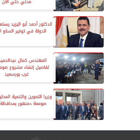
محلي حتي الآن
الدكتور أحمد أبو اليزيد يس
الدولة في توفير السلع ال
المهندس كمال عبدالحمي
تفاصيل إنشاء مشروع صومع
غرب بورسعيد
وزيرا التموين والتنمية المحل
صومعة دمنهور بمحافظة ا