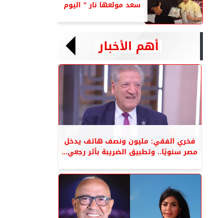
سعد مولعها نار ” اليوم
أهم الأخبار
فخري الفقي: مليون ونصف هاتف يدخل
مصر سنويًا.. وتطبيق الضريبة بأثر رجعي...