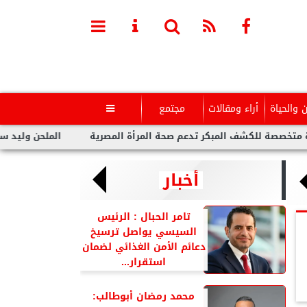
ن والحياة
أراء ومقالات
مجتمع

 للكشف المبكر تدعم صحة المرأة المصرية
الملحن وليد سعد : أزمة
أخبار
تامر الحبال : الرئيس
السيسي يواصل ترسيخ
دعائم الأمن الغذائي لضمان
استقرار...
محمد رمضان أبوطالب: