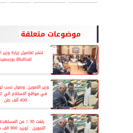
موضوعات متعلقة
ننشر تفاصيل زيارة وزير ا
لمحافظة بورسعيد
وزير التموين: وصول نسب تور
ف
400 ألف طن
بلغت 30 ٪ من المستهد
التموين : تور