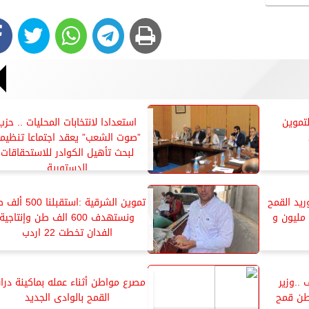
لتموين
استعدادا لانتخابات المحليات .. حزب
”صوت الشعب” يعقد اجتماعا تنظيمي
لبحث تأهيل الكوادر للاستحقاقات
الدستورية
يد القمح
تموين الشرقية :استقبلنا 
ي مواقع الاستلام الي 2 مليون و
ونستهدف 600 الف طن وإنتاجية
الفدان تخطت 22 اردب
ف ..وزير
مصرع مواطن أثناء عمله بماكينة در
يد 900 الف طن قمح
القمح بالوادى الجديد