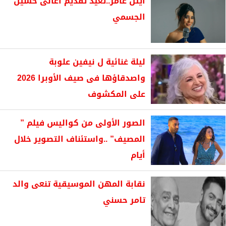
آيتن عامر..تعيد تقديم أغانى حسين
الجسمي
ليلة غنائية ل نيفين علوبة
واصدقاؤها فى صيف الأوبرا 2026
على المكشوف
الصور الأولى من كواليس فيلم ”
المصيف” ..واستئناف التصوير خلال
أيام
نقابة المهن الموسيقية تنعى والد
تامر حسني