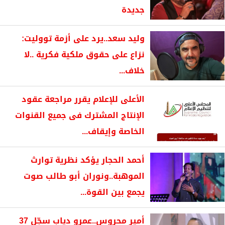
جديدة
وليد سعد..يرد على أزمة تووليت:
نزاع على حقوق ملكية فكرية ..لا
خلاف...
الأعلى للإعلام يقرر مراجعة عقود
الإنتاج المشترك فى جميع القنوات
الخاصة وإيقاف...
أحمد الحجار يؤكد نظرية توارث
الموهبة..ونوران أبو طالب صوت
يجمع بين القوة...
أمير محروس..عمرو دياب سجّل 37