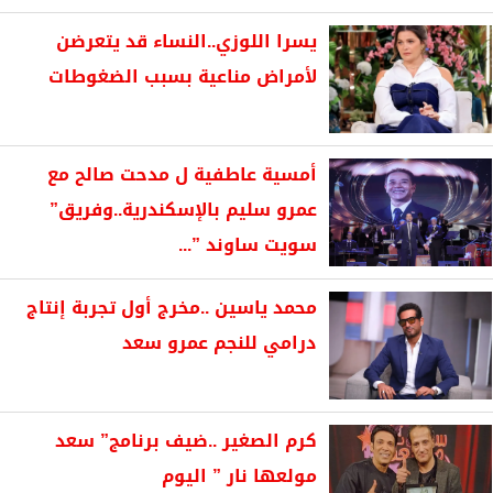
يسرا اللوزي..النساء قد يتعرضن
لأمراض مناعية بسبب الضغوطات
أمسية عاطفية ل مدحت صالح مع
عمرو سليم بالإسكندرية..وفريق”
سويت ساوند ”...
محمد ياسين ..مخرج أول تجربة إنتاج
درامي للنجم عمرو سعد
كرم الصغير ..ضيف برنامج” سعد
مولعها نار ” اليوم