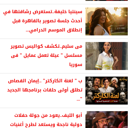
سينتيا خليفة..تستعرض رشاقتها في
أحدث جلسة تصوير بالقاهرة قبل
إنطلاق الموسم الدرامي...
مى سليم..تكشف كواليس تصوير
مسلسل ” عيلة تعمل عمايل ” فى
سوريا
ب ” لعنة الكاركتر” ..إيمان القصاص
تطلق أولى حلقات برنامجها الجديد
”...
أبو الليف..يعود من جولة حفلات
دولية ناجحة ويستعد لطرح أغنيات