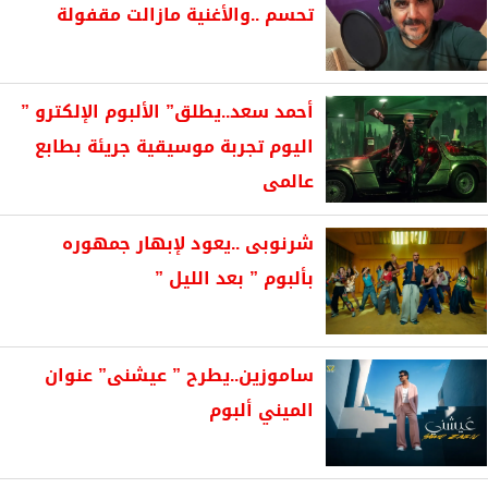
تحسم ..والأغنية مازالت مقفولة
أحمد سعد..يطلق” الألبوم الإلكترو ”
اليوم تجربة موسيقية جريئة بطابع
عالمى
شرنوبى ..يعود لإبهار جمهوره
بألبوم ” بعد الليل ”
ساموزين..يطرح ” عيشنى” عنوان
الميني ألبوم