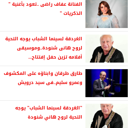
الفنانة عفاف راضى ..تعود بأغنية ”
الذكريات ”
الغردقة لسينما الشباب يوجه التحية
لروح هانى شنودة..وموسيقى
أفلامه تزين حفل إفتتاح...
طارق طرقان وابناؤه على المكشوف
وعمرو سليم..فى سيد درويش
”الغردقة لسينما الشباب” يوجه
التحية لروح هاني شنودة