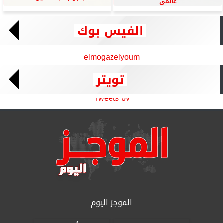
عالمى
الفيس بوك
elmogazelyoum
تويتر
Tweets by
الموجز اليوم