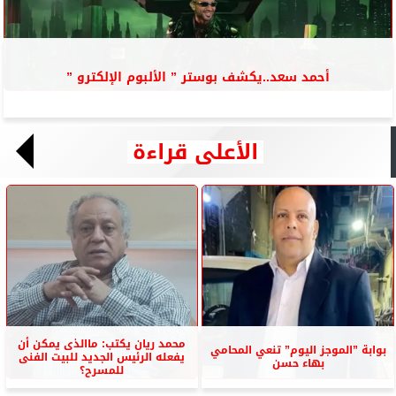
أحمد سعد..يكشف بوستر ” الألبوم الإلكترو ”
الأعلى قراءة
محمد ريان يكتب: ماالذى يمكن أن
بوابة ”الموجز اليوم” تنعي المحامي
يفعله الرئيس الجديد للبيت الفنى
بهاء حسن
للمسرح؟