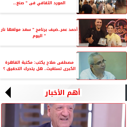
المورد الثقافي فى ” صنع...
أحمد عمر..ضيف برنامج ” سعد مولعها نار
” اليوم
مصطفى صلاح يكتب: مكتبة القاهرة
الكبرى تستغيث.. هل يتحرك التحقيق ؟
أهم الأخبار