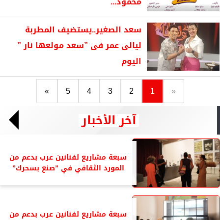
محمود...
سعد الصغير..يستضيف المطربة
ليالى عمر فى ”سعد مولعها نار ”
اليوم
»
5
4
3
2
1
«
آخر الأخبار
سبعة مشاريع لفنانين عرب بدعم من
المورد الثقافي في ”صنع بسحرك”
سبعة مشاريع لفنانين عرب بدعم من