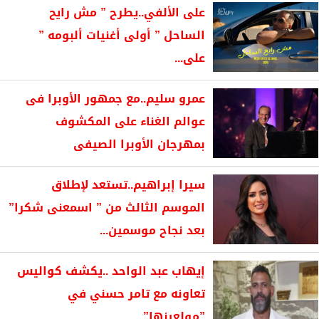
على الألفي..يطرح ” مش رايح
الساحل ” أولى أغنيات ألبومه ”
على...
عمرو سليم..مع جمهور الأوبرا فى
عوالم الغناء على المكشوف
بمهرجان الأوبرا الصيفى
سيرا إبراهيم..تستعد لإطلاق
الموسم الثالث من ” اسمعنى شكرا”
بعد نجاح موسمين...
إيهاب عبد الواحد ..يكشف كواليس
تعاونه مع تامر حسني في
”مولعينها”