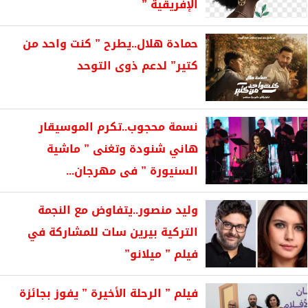
الإفريقية ”
حمادة هلال..يطرح ” كنت واحد من
كتير” لدعم ذوى التوحد
نسمة محجوب..تكرم الموسيقار
هاني شنودة وتغنى ” ماشية
السنيورة ” فى مهرجان...
وليد منصور..يتفاوض مع النجمة
التركية بيرين سات للمشاركة في
فيلم ” ميلانو”
فيلم ” الرحلة الأخيرة ” يفوز بجائزة