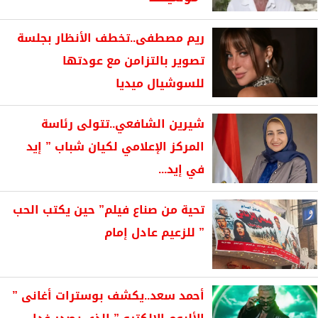
ريم مصطفى..تخطف الأنظار بجلسة
تصوير بالتزامن مع عودتها
للسوشيال ميديا
شيرين الشافعي..تتولى رئاسة
المركز الإعلامي لكيان شباب ” إيد
في إيد...
تحية من صناع فيلم” حين يكتب الحب
” للزعيم عادل إمام
أحمد سعد..يكشف بوسترات أغانى ”