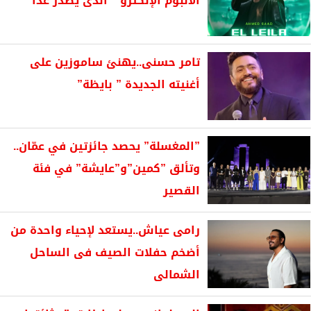
الألبوم الإلكترو ” الذى يصدر غدا
تامر حسنى..يهنئ ساموزين على
أغنيته الجديدة ” بايظة”
”المغسلة” يحصد جائزتين في عمّان..
وتألق ”كمين”و”عايشة” في فئة
القصير
رامى عياش..يستعد لإحياء واحدة من
أضخم حفلات الصيف فى الساحل
الشمالى