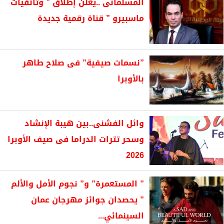
المسلمانى ..يعلن إطلاق ” وثائقيات
ماسبيرو ” قناة رقمية جديدة
”نسمات صيفية” فى صلاح طاهر
بالأوبرا
وائل الفشنى..بين هيبة الإنشاد
وسحر تترات الدراما فى صيف الأوبرا
2026
” المستعمرة” و” نجوم الأمل والألم
” يحصدان جوائز مهرجان عمان
السينمائي...