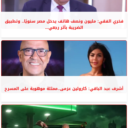
فخري الفقي: مليون ونصف هاتف يدخل مصر سنويًا.. وتطبيق
الضريبة بأثر رجعي...
أشرف عبد الباقي: كارولين عزمى..ممثلة موهوبة على المسرح