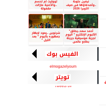
نيفين علوبة
تووليت لم تحسم
..وأصدقاؤها فى صيف
..والأغنية مازالت
الأوبرا 2026
مقفولة
أحمد سعد..يطلق”
شرنوبى ..يعود لإبهار
الألبوم الإلكترو ” اليوم
جمهوره بألبوم ” بعد
تجربة موسيقية جريئة
الليل ”
بطابع عالمى
الفيس بوك
elmogazelyoum
تويتر
Tweets by