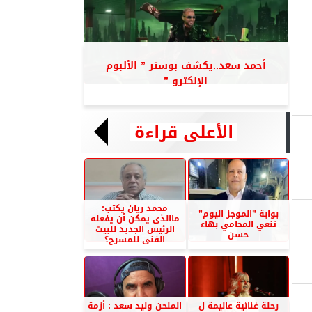
أحمد سعد..يكشف بوستر ” الألبوم
الإلكترو ”
الأعلى قراءة
محمد ريان يكتب:
بوابة ”الموجز اليوم”
ماالذى يمكن أن يفعله
تنعي المحامي بهاء
الرئيس الجديد للبيت
حسن
الفنى للمسرح؟
رحلة غنائية عاليمة ل
الملحن وليد سعد : أزمة