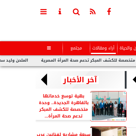
ن والحياة
أراء ومقالات
مجتمع

ف المبكر تدعم صحة المرأة المصرية
الملحن وليد سعد : أزمة توول
آخر الأخبار
بهية توسع خدماتها
بالقاهرة الجديدة.. وحدة
متخصصة للكشف المبكر
تدعم صحة المرأة...
سبعة مشاريع لفنانين عرب