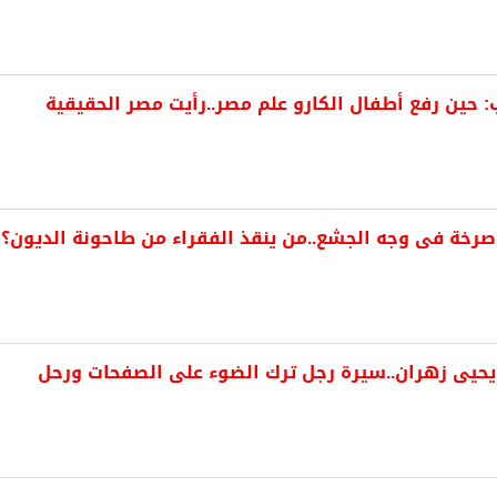
: حين رفع أطفال الكارو علم مصر..رأيت مصر الحقيقية
خة فى وجه الجشع..من ينقذ الفقراء من طاحونة الديون؟
حيى زهران..سيرة رجل ترك الضوء على الصفحات ورحل