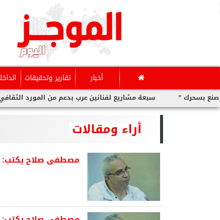
أخبار
تقارير وتحقيقات
الداخل
سبعة مشاريع لفنانين عرب بدعم من المورد الثقافي في ”صنع بس
أراء ومقالات
مصطفى صلاح يكتب: مك
مصطفى صلاح يكتب: مع