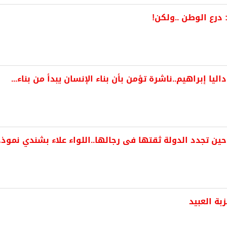
 درع الوطن ..ولكن!
ا إبراهيم..ناشرة تؤمن بأن بناء الإنسان يبدأ من بناء...
 تجدد الدولة ثقتها فى رجالها..اللواء علاء بشندي نموذج
بة العبيد