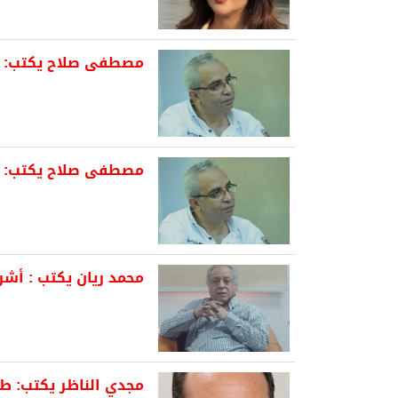
مصطفى صلاح يكتب: إ
مصطفى صلاح يكتب: سي
محمد ريان يكتب : أش
مجدي الناظر يكتب: ط