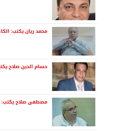
محمد ريان يكتب: الكا
حسام الدين صلاح يك
مصطفى صلاح يكتب: مب