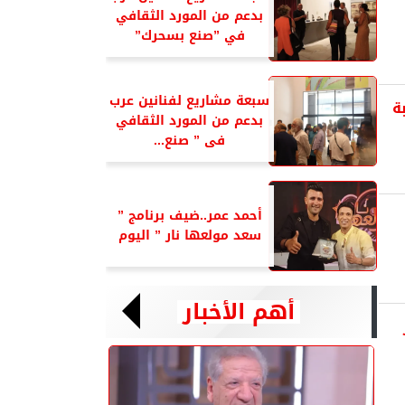
بدعم من المورد الثقافي
في ”صنع بسحرك”
سبعة مشاريع لفنانين عرب
ة
بدعم من المورد الثقافي
فى ” صنع...
أحمد عمر..ضيف برنامج ”
سعد مولعها نار ” اليوم
أهم الأخبار