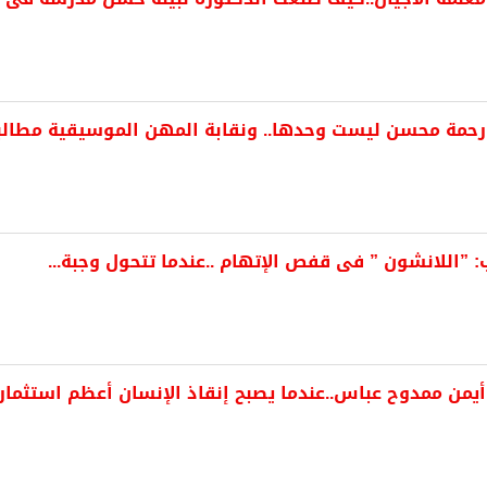
حمة محسن ليست وحدها.. ونقابة المهن الموسيقية مطالب
: ”اللانشون ” فى قفص الإتهام ..عندما تتحول وجبة...
من ممدوح عباس..عندما يصبح إنقاذ الإنسان أعظم استثمار