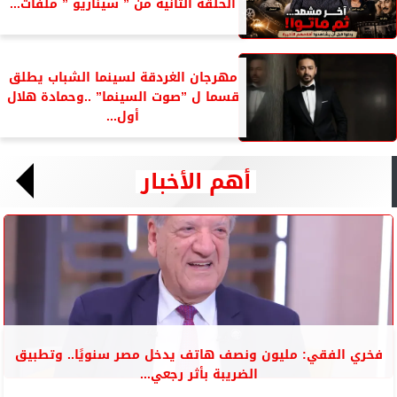
الحلقة الثانية من ” سيناريو ” ملفات...
مهرجان الغردقة لسينما الشباب يطلق
قسما ل ”صوت السينما” ..وحمادة هلال
أول...
أهم الأخبار
فخري الفقي: مليون ونصف هاتف يدخل مصر سنويًا.. وتطبيق
الضريبة بأثر رجعي...