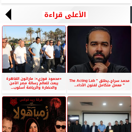
الأعلى قراءة
«محمود فوزي»: ماراثون القاهرة
محمد سراج..يطلق ” The Acting Lab
يبعث للعالم رسالة مصر الأمن
” معمل متكامل لفنون الأداء...
والحضارة والرياضة أسلوب...