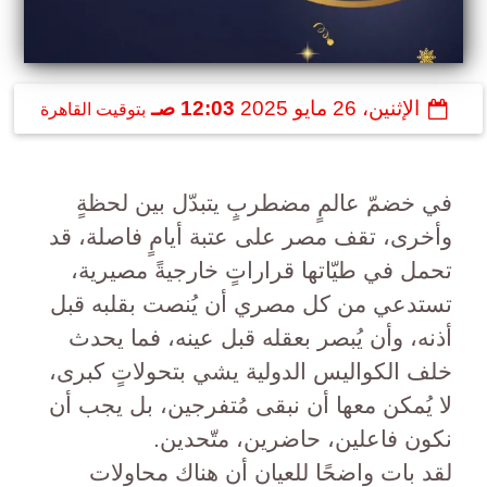
الإثنين، 26 مايو 2025
12:03 صـ
بتوقيت القاهرة
في خضمّ عالمٍ مضطربٍ يتبدّل بين لحظةٍ
وأخرى، تقف مصر على عتبة أيامٍ فاصلة، قد
تحمل في طيّاتها قراراتٍ خارجيةً مصيرية،
تستدعي من كل مصري أن يُنصت بقلبه قبل
أذنه، وأن يُبصر بعقله قبل عينه، فما يحدث
خلف الكواليس الدولية يشي بتحولاتٍ كبرى،
لا يُمكن معها أن نبقى مُتفرجين، بل يجب أن
نكون فاعلين، حاضرين، متّحدين.
لقد بات واضحًا للعيان أن هناك محاولات