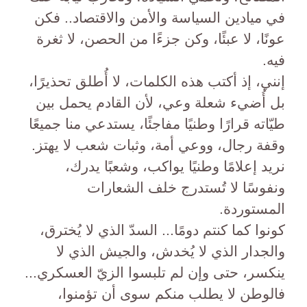
في ميادين السياسة والأمن والاقتصاد.. فكن
عونًا، لا عبئًا، وكن جزءًا من الحصن، لا ثغرة
فيه.
إنني، إذ أكتب هذه الكلمات، لا أُطلق تحذيرًا،
بل أُضيء شعلة وعي، لأن القادم يحمل بين
طيّاته قرارًا وطنيًا مفاجئًا، يستدعي منا جميعًا
وقفة رجال، ووعي أمة، وثبات شعب لا يهتز.
نريد إعلامًا وطنيًا يواكب، وشعبًا يدرك،
ونفوسًا لا تُستدرج خلف الشعارات
المستوردة.
كونوا كما كنتم دومًا... السدّ الذي لا يُخترق،
والجدار الذي لا يُخدش، والجيش الذي لا
ينكسر، حتى وإن لم تلبسوا الزيّ العسكري...
فالوطن لا يطلب منكم سوى أن تؤمنوا،