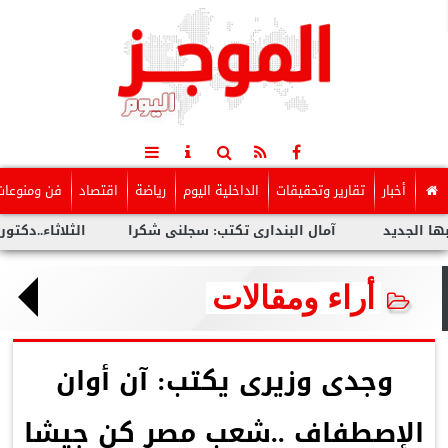
أخبار
تقارير وتحقيقات
الداخلية اليوم
رياضة
اقتصاد
فن ومنوعات
يد
آمال البندارى تكتب: سجلنى شكرا
الثلاثاء..دكتور عمرو س
أراء ومقالات
وجدى وزيرى يكتب: آن أوان
الإصطفاف ..شعب مصر كن جيشا