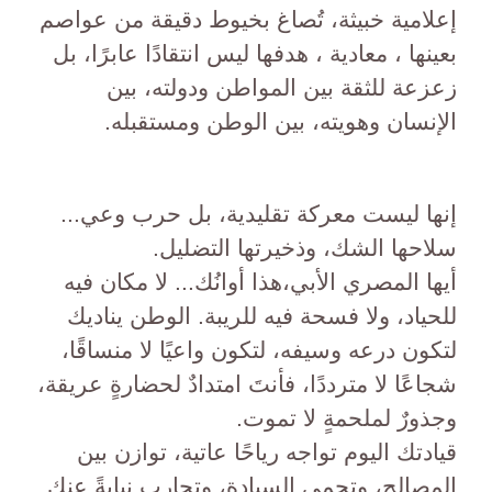
إعلامية خبيثة، تُصاغ بخيوط دقيقة من عواصم
بعينها ، معادية ، هدفها ليس انتقادًا عابرًا، بل
زعزعة للثقة بين المواطن ودولته، بين
الإنسان وهويته، بين الوطن ومستقبله.
إنها ليست معركة تقليدية، بل حرب وعي...
سلاحها الشك، وذخيرتها التضليل.
أيها المصري الأبي،هذا أوانُك... لا مكان فيه
للحياد، ولا فسحة فيه للريبة. الوطن يناديك
لتكون درعه وسيفه، لتكون واعيًا لا منساقًا،
شجاعًا لا مترددًا، فأنتَ امتدادٌ لحضارةٍ عريقة،
وجذورٌ لملحمةٍ لا تموت.
قيادتك اليوم تواجه رياحًا عاتية، توازن بين
المصالح، وتحمي السيادة، وتحارب نيابةً عنك