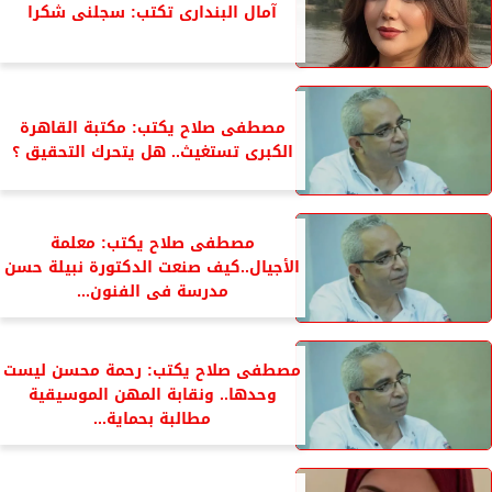
آمال البندارى تكتب: سجلنى شكرا
مصطفى صلاح يكتب: مكتبة القاهرة
الكبرى تستغيث.. هل يتحرك التحقيق ؟
مصطفى صلاح يكتب: معلمة
الأجيال..كيف صنعت الدكتورة نبيلة حسن
مدرسة فى الفنون...
مصطفى صلاح يكتب: رحمة محسن ليست
وحدها.. ونقابة المهن الموسيقية
مطالبة بحماية...