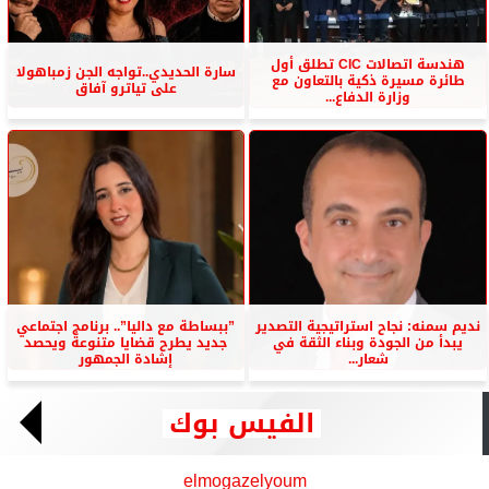
هندسة اتصالات CIC تطلق أول
سارة الحديدي..تواجه الجن زمباهولا
طائرة مسيرة ذكية بالتعاون مع
على تياترو آفاق
وزارة الدفاع...
نديم سمنه: نجاح استراتيجية التصدير
”ببساطة مع داليا”.. برنامج اجتماعي
يبدأ من الجودة وبناء الثقة في
جديد يطرح قضايا متنوعة ويحصد
شعار...
إشادة الجمهور
الفيس بوك
elmogazelyoum