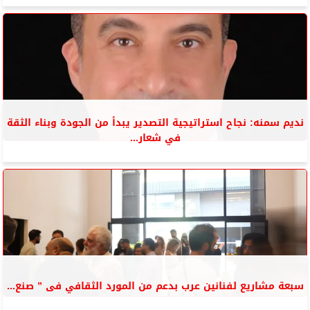
نديم سمنه: نجاح استراتيجية التصدير يبدأ من الجودة وبناء الثقة
في شعار...
سبعة مشاريع لفنانين عرب بدعم من المورد الثقافي فى ” صنع...