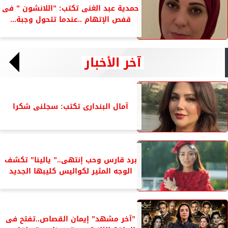
حمدية عبد الغنى تكتب: ”اللانشون ” فى
قفص الإتهام ..عندما تتحول وجبة...
آخر الأخبار
آمال البندارى تكتب: سجلنى شكرا
برد قارس وحب إنتهى..” يالينا” تكشف
الوجه المثير لكواليس كليبها الجديد
”آخر مشهد” إيمان القصاص..تفتح فى