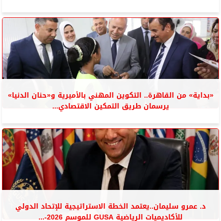
«بداية» من القاهرة.. التكوين المهني بالأميرية و«حنان الدنيا»
يرسمان طريق التمكين الاقتصادي...
د. عمرو سليمان..يعتمد الخطة الاستراتيجية للإتحاد الدولي
للأكاديميات الرياضية GUSA للموسم 2026-...