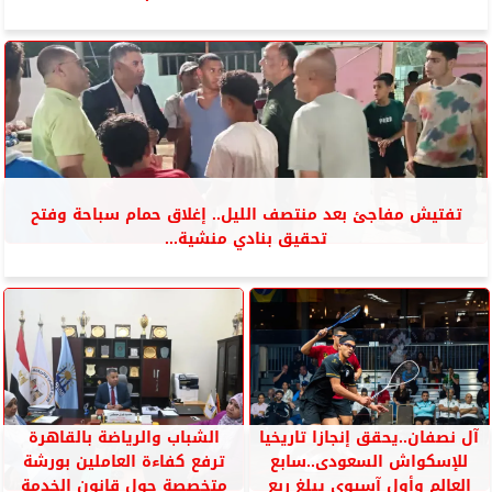
تفتيش مفاجئ بعد منتصف الليل.. إغلاق حمام سباحة وفتح
تحقيق بنادي منشية...
آل نصفان..يحقق إنجازا تاريخيا
الشباب والرياضة بالقاهرة
للإسكواش السعودى..سابع
ترفع كفاءة العاملين بورشة
العالم وأول آسيوى يبلغ ربع
متخصصة حول قانون الخدمة