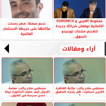
مجموعة العربي و EURONICS
نديم سمنة: مصر رسخت
الالمانية توقعان شراكة جديدة
مكانتها على خريطة الاستثمار
لتقديم منتجات تورنيدو
العالمية
للسوق...
أراء ومقالات
مصطفى صلاح يكتب: مكتبة القاهرة
مصطفى صلاح يكتب: معلمة
الكبرى تستغيث.. هل يتحرك التحقيق
الأجيال..كيف صنعت الدكتورة نبيلة
؟
حسن مدرسة فى الفنون...