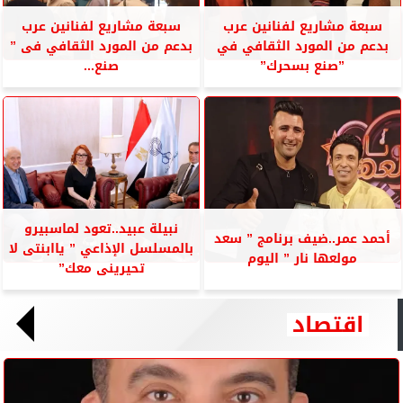
سبعة مشاريع لفنانين عرب
سبعة مشاريع لفنانين عرب
بدعم من المورد الثقافي في
بدعم من المورد الثقافي فى ”
”صنع بسحرك”
صنع...
نبيلة عبيد..تعود لماسبيرو
أحمد عمر..ضيف برنامج ” سعد
بالمسلسل الإذاعي ” ياابنتى لا
مولعها نار ” اليوم
تحيرينى معك”
اقتصاد