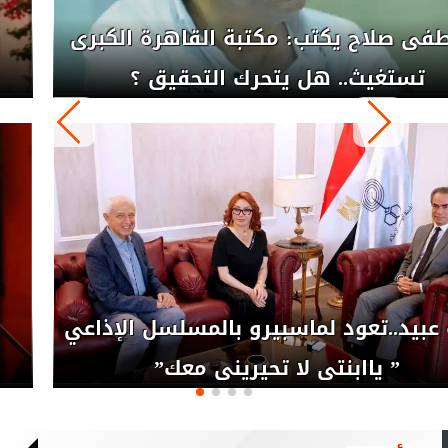
شيماء الشايب..تطرح أغنية ”خدلك جنب”
بالتعاون مع ريتشارد الحاج
رحلة غنائية عاليمة ل نيفين علوبة
..وأصدقاؤها فى صيف الأوبرا 2026