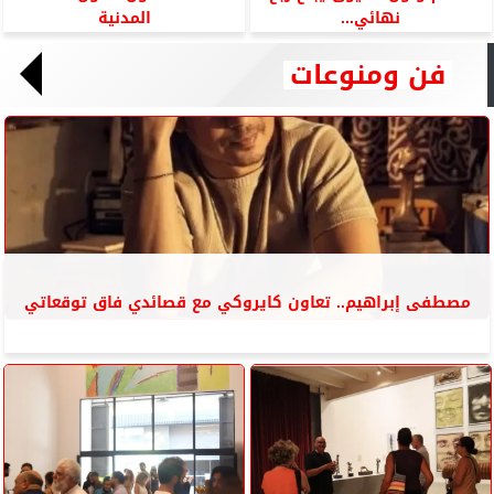
نهائي...
المدنية
فن ومنوعات
مصطفى إبراهيم.. تعاون كايروكي مع قصائدي فاق توقعاتي