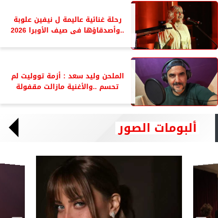
رحلة غنائية عاليمة ل نيفين علوبة
..وأصدقاؤها فى صيف الأوبرا 2026
الملحن وليد سعد : أزمة تووليت لم
تحسم ..والأغنية مازالت مقفولة
ألبومات الصور