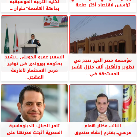
لكلية التربية الموسيقية
تؤسس لاقتصاد أكثر صلابة
بجامعة العاصمة”حلوان...
السفير عمرو الجويلى ..يشيد
مؤسسه مصر الخير تنجح في
بحكومة بوروندى فى توفير
تطوير وتأهيل ألف منزل للأسر
فرص الاستثمار لآفارقة
المستحقة في...
المهجر...
النائب مختار همام
تامر الحبال: الدبلوماسية
مرسي..يقترح إنشاء صندوق
المصرية أثبتت قدرتها على