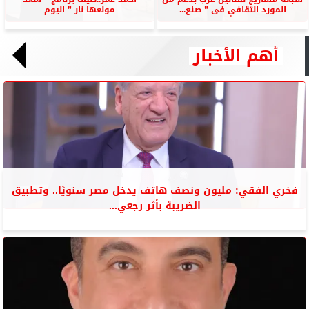
المورد الثقافي فى ” صنع...
مولعها نار ” اليوم
أهم الأخبار
فخري الفقي: مليون ونصف هاتف يدخل مصر سنويًا.. وتطبيق
الضريبة بأثر رجعي...