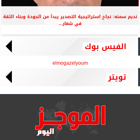
نديم سمنه: نجاح استراتيجية التصدير يبدأ من الجودة وبناء الثقة
في شعار...
الفيس بوك
elmogazelyoum
تويتر
Tweets by