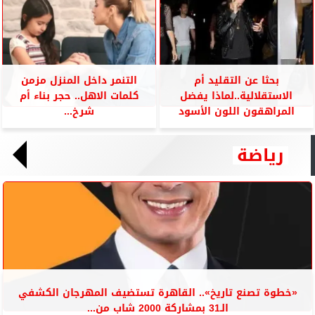
بحثا عن التقليد أم
التنمر داخل المنزل مزمن
الاستقلالية..لماذا يفضل
كلمات الاهل.. حجر بناء أم
المراهقون اللون الأسود
شرخ...
رياضة
«خطوة تصنع تاريخ».. القاهرة تستضيف المهرجان الكشفي
الـ31 بمشاركة 2000 شاب من...