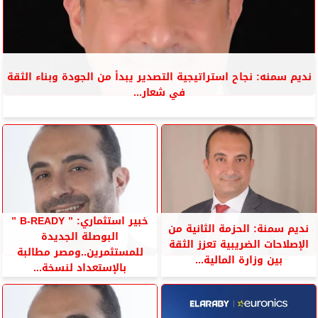
نديم سمنه: نجاح استراتيجية التصدير يبدأ من الجودة وبناء الثقة
في شعار...
خبير استثماري: ” B-READY ”
نديم سمنة: الحزمة الثانية من
البوصلة الجديدة
الإصلاحات الضريبية تعزز الثقة
للمستثمرين..ومصر مطالبة
بين وزارة المالية...
بالإستعداد لنسخة...