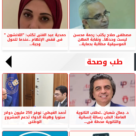
مصطفى صلاح يكتب: رحمة محسن
حمدية عبد الغنى تكتب: ”اللانشون ”
ليست وحدها.. ونقابة المهن
فى قفص الإتهام ..عندما تتحول
الموسيقية مطالبة بحماية...
وجبة...
طب وصحة
د. جمال شعبان ..لطلاب الثانوية
أحمد الغيطى: نوفر 250 مليون دولار
العامة: الطب رسالة إنسانية
سنويا وهيئة الدواء تدعم المشروع
والثانوية محطة فى...
الوطنى