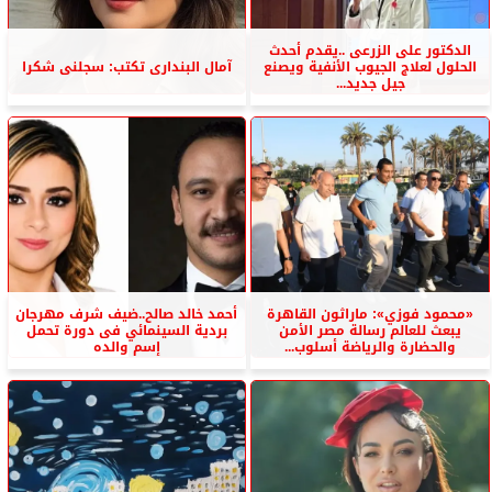
الدكتور على الزرعى ..يقدم أحدث
الحلول لعلاج الجيوب الأنفية ويصنع
آمال البندارى تكتب: سجلنى شكرا
جيل جديد...
«محمود فوزي»: ماراثون القاهرة
أحمد خالد صالح..ضيف شرف مهرجان
يبعث للعالم رسالة مصر الأمن
بردية السينمائي فى دورة تحمل
والحضارة والرياضة أسلوب...
إسم والده