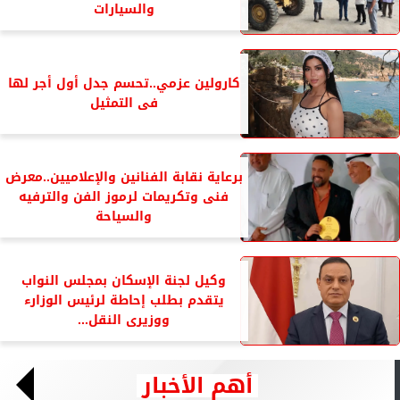
والسيارات
كارولين عزمي..تحسم جدل أول أجر لها
فى التمثيل
برعاية نقابة الفنانين والإعلاميين..معرض
فنى وتكريمات لرموز الفن والترفيه
والسياحة
وكيل لجنة الإسكان بمجلس النواب
يتقدم بطلب إحاطة لرئيس الوزارء
ووزيرى النقل...
أهم الأخبار