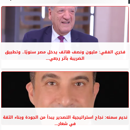
فخري الفقي: مليون ونصف هاتف يدخل مصر سنويًا.. وتطبيق
الضريبة بأثر رجعي...
نديم سمنه: نجاح استراتيجية التصدير يبدأ من الجودة وبناء الثقة
في شعار...