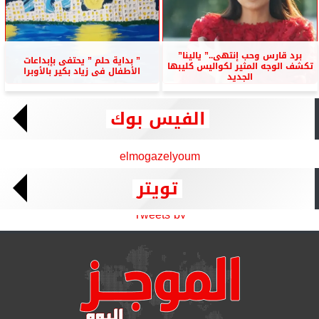
برد قارس وحب إنتهى..” يالينا”
” بداية حلم ” يحتفى بإبداعات
تكشف الوجه المثير لكواليس كليبها
الأطفال فى زياد بكير بالأوبرا
الجديد
الفيس بوك
elmogazelyoum
تويتر
Tweets by