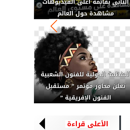
مادة هلال..يطرح ” كنت واحد من
كتير” لدعم ذوى التوحد
نسمة محجوب..تكرم الموسيقار
هاني شنودة وتغنى ” ماشية
السنيورة ” فى مهرجان...
الأعلى قراءة