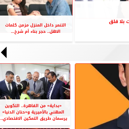
 بلا قلق
التنمر داخل المنزل مزمن كلمات
الاهل.. حجر بناء أم شرخ...
«بداية» من القاهرة.. التكوين
المهني بالأميرية و«حنان الدنيا»
يرسمان طريق التمكين الاقتصادي...