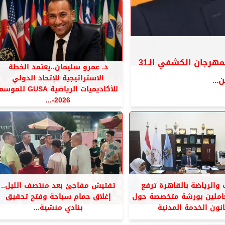
«خطوة تصنع تاريخ».. القاهرة تستضيف المهرجان الكشفي الـ31
د. عمرو سليمان..يعتمد الخطة
الاستراتيجية للإتحاد الدولي
للأكاديميات الرياضية GUSA للموس
2026-...
 والرياضة بالقاهرة ترفع
تفتيش مفاجئ بعد منتصف الليل..
عاملين بورشة متخصصة حول
إغلاق حمام سباحة وفتح تحقيق
نون الخدمة المدنية
بنادي منشية...