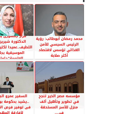
قرار جمهورى بت
محمد رمضان أبوطالب: رؤية
الدكتورة شيرين
الرئيس السيسي للأمن
اللطيف..عميدا لكلية
الغذائي تؤسس لاقتصاد
الموسيقية بجا
أكثر صلابة
العاصمة”حلوان
مؤسسه مصر الخير تنجح
السفير عمرو الج
في تطوير وتأهيل ألف
..يشيد بحكومة بو
منزل للأسر المستحقة
فى توفير فرص الا
في...
لآفارقة المهجر