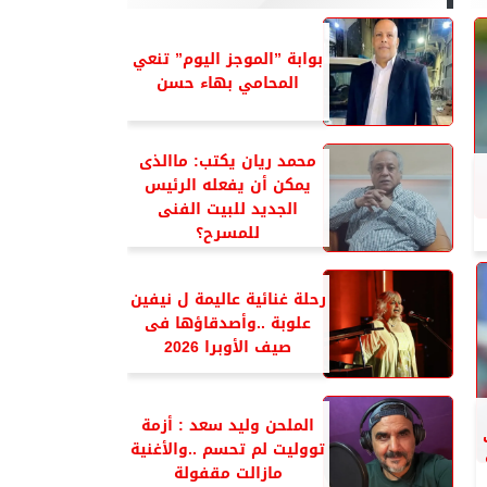
بوابة ”الموجز اليوم” تنعي
المحامي بهاء حسن
محمد ريان يكتب: ماالذى
يمكن أن يفعله الرئيس
الجديد للبيت الفنى
للمسرح؟
رحلة غنائية عاليمة ل نيفين
علوبة ..وأصدقاؤها فى
صيف الأوبرا 2026
الملحن وليد سعد : أزمة
تووليت لم تحسم ..والأغنية
مازالت مقفولة