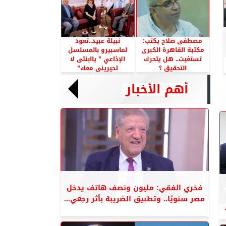
مصطفى صلاح يكتب:
نبيلة عبيد..تعود
مكتبة القاهرة الكبرى
لماسبيرو بالمسلسل
تستغيث.. هل يتحرك
الإذاعي ” ياابنتى لا
التحقيق ؟
تحيرينى معك”
أهم الأخبار
فخري الفقي: مليون ونصف هاتف يدخل
مصر سنويًا.. وتطبيق الضريبة بأثر رجعي...