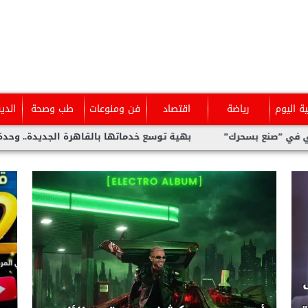
ية اليوم
رياضة
اقتصاد
فن ومنوعات
طب وصحة
الدي
بهية توسع خدماتها بالقاهرة الجديدة.. وحدة متخصصة للكشف ال
كليب” لولا البنات” يحتل المركز