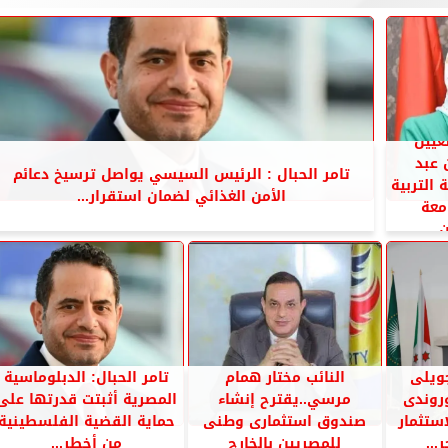
عيين
 عبد
تامر الحبال : الرئيس السيسي يواصل ترسيخ دعائم
 التربية
الأمن الغذائي لضمان استقرار...
معة
...
ويلى
النائب مختار همام
تامر الحبال: الدبلوماسية
روندى
مرسي..يقترح إنشاء
المصرية أثبتت قدرتها على
ستثمار
صندوق استثمارى وطنى
حماية القضية الفلسطينية
...
للمصريين بالخارج
من أخطر...