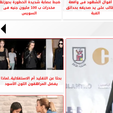
أقوال الشهود فى واقعة
ضبط عصابة شديدة الخطورة بحوزتها
الب على يد صديقه بحدائق
مخدرات ب 100 مليون جنيه فى
القبة
السويس
بحثا عن التقليد أم الاستقلالية..لماذا
يفضل المراهقون اللون الأسود