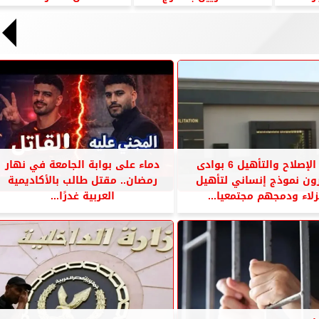
مركز الإصلاح والتأهيل 6 بوادى
دماء على بوابة الجامعة في نهار
ون نموذج إنساني لتأهيل
رمضان.. مقتل طالب بالأكاديمية
زلاء ودمجهم مجتمعيا...
العربية غدرًا...
سبعة مشاريع لفنانين عرب بدعم من
سبعة مشاريع لفنانين عرب بدعم من
المورد الثقافي فى ” صنع بسحرك
المورد الثقافي في ”صنع بسحرك
”
”