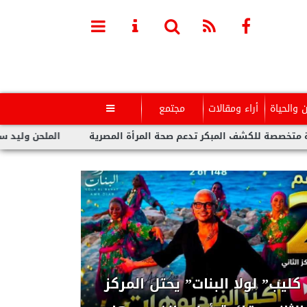
ن والحياة
أراء ومقالات
مجتمع

مبكر تدعم صحة المرأة المصرية
الملحن وليد سعد : أزمة تووليت لم