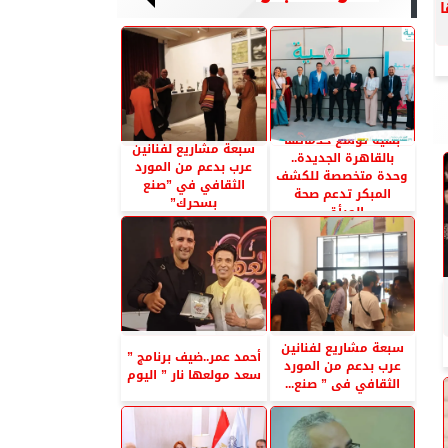
بهية توسع خدماتها
سبعة مشاريع لفنانين
بالقاهرة الجديدة..
عرب بدعم من المورد
وحدة متخصصة للكشف
الثقافي في ”صنع
المبكر تدعم صحة
بسحرك”
المرأة...
سبعة مشاريع لفنانين
أحمد عمر..ضيف برنامج ”
عرب بدعم من المورد
سعد مولعها نار ” اليوم
الثقافي فى ” صنع...