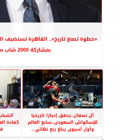
بمشاركة 2000 شاب من...
آل نصفان..يحقق إنجازا تاريخيا
الشباب
للإسكواش السعودى..سابع العالم
كفاءة ال
وأول آسيوى يبلغ ربع نهائي...
قا