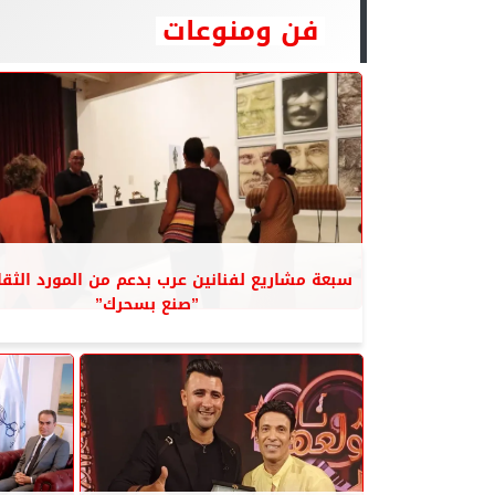
فن ومنوعات
سبعة مشاريع لفنانين عرب بدعم من المورد الث
”صنع بسحرك”