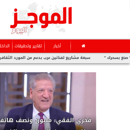
أخبار
تقارير وتحقيقات
الداخل
سبعة مشاريع لفنانين عرب بدعم من المورد الثقافي في ”صنع بسحرك”
ف هاتف