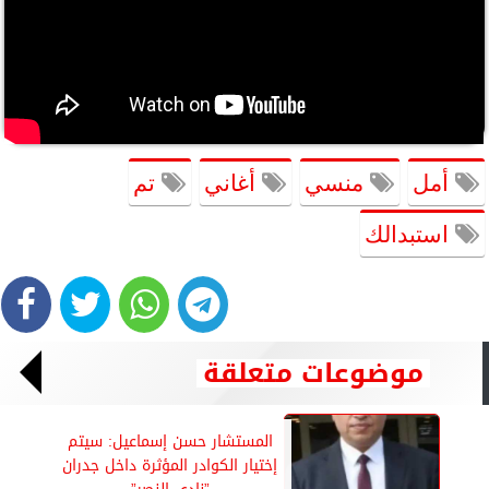
أمل
منسي
أغاني
تم
استبدالك
موضوعات متعلقة
المستشار حسن إسماعيل: سيتم
إختيار الكوادر المؤثرة داخل جدران