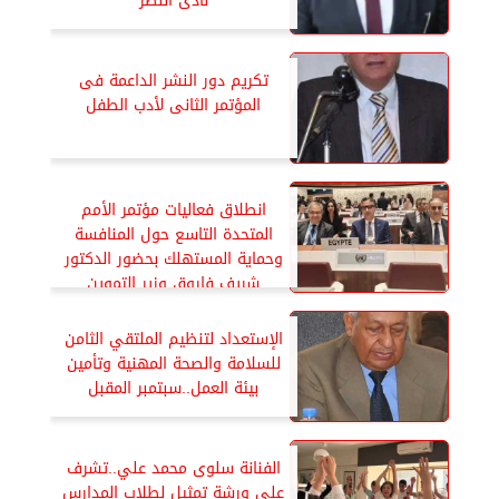
”نادى النصر”
تكريم دور النشر الداعمة فى
المؤتمر الثانى لأدب الطفل
انطلاق فعاليات مؤتمر الأمم
المتحدة التاسع حول المنافسة
وحماية المستهلك بحضور الدكتور
شريف فاروق وزير التموين
والتجارة الداخلية
الإستعداد لتنظيم الملتقي الثامن
للسلامة والصحة المهنية وتأمين
بيئة العمل..سبتمبر المقبل
الفنانة سلوى محمد علي..تشرف
على ورشة تمثيل لطلاب المدارس