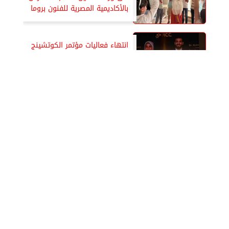
بالأكاديمية المصرية للفنون بروما
انتهاء فعاليات مؤتمر الكوتشينج
ICC بتكريم فني عربي مميز
وعرض شبابي توعوي على مسرح
الهناجر
⇡
البنك التجارى الدولى CIB يجدد
بنجاح شهادة ISO 22301: 2019
لنظام إدارة استمرارية الأعمال
غدا..مؤتمر صحفى لإطلاق النسخة
الثانية من قمة ” الإبداع الإعلامي
للشباب العربي ”
انطلاق مؤتمر الكوتشينج الدولي