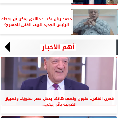
محمد ريان يكتب: ماالذى يمكن أن يفعله
الرئيس الجديد للبيت الفنى للمسرح؟
أهم الأخبار
فخري الفقي: مليون ونصف هاتف يدخل مصر سنويًا.. وتطبيق
الضريبة بأثر رجعي...