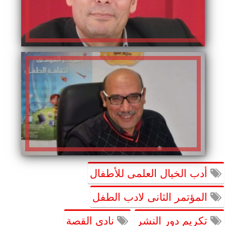
أدب الخيال العلمى للأطفال
المؤتمر الثانى لادب الطفل
تكريم دور النشر
نادى القصة