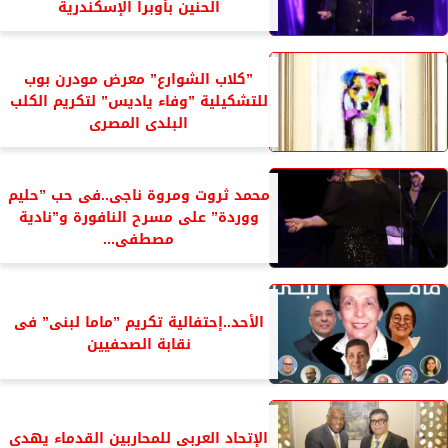
الحنين بأوبرا الإسكندرية
”كلاب الشوارع” معرض مودرن بوب
للتشكيلية ”وفاء ياديس” لتكريم الكلب
البلدى المصرى
محمد ثروت ومروة ناجى..فى حب ”حليم
ووردة” على مسرح النافورة و”نادية
مصطفى...
الأحد..إحتفالية تكريم ”ماما لبنى” فى
نقابة الصحفيين
الإتحاد العربى للمحاربين القدماء يهدى