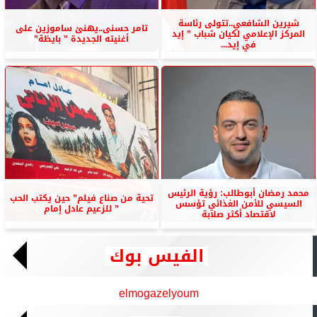
شيرين الشافعي..تتولى رئاسة
تامر حسنى..يهنئ ساموزين على
المركز الإعلامي لكيان شباب ” إيد
أغنيته الجديدة ” بايظة”
في إيد...
محمد رمضان أبوطالب: رؤية الرئيس
تحية من صناع فيلم” حين يكتب الحب
السيسي للأمن الغذائي تؤسس
” للزعيم عادل إمام
لاقتصاد أكثر صلابة
الفيس بوك
elmogazelyoum