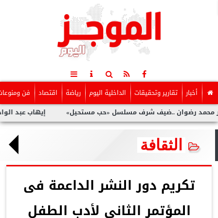
أخبار
تقارير وتحقيقات
الداخلية اليوم
رياضة
اقتصاد
فن ومنوعات
ان ..ضيف شرف مسلسل «حب مستحيل»
إيهاب عبد الواحد ..يكشف ك
الثقافة
تكريم دور النشر الداعمة فى
المؤتمر الثانى لأدب الطفل