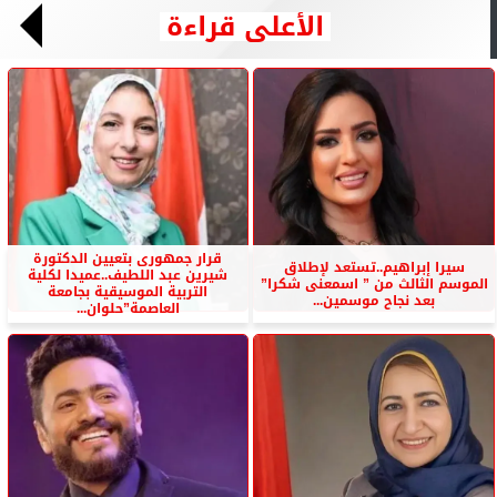
الأعلى قراءة
قرار جمهورى بتعيين الدكتورة
سيرا إبراهيم..تستعد لإطلاق
شيرين عبد اللطيف..عميدا لكلية
الموسم الثالث من ” اسمعنى شكرا”
التربية الموسيقية بجامعة
بعد نجاح موسمين...
العاصمة”حلوان...