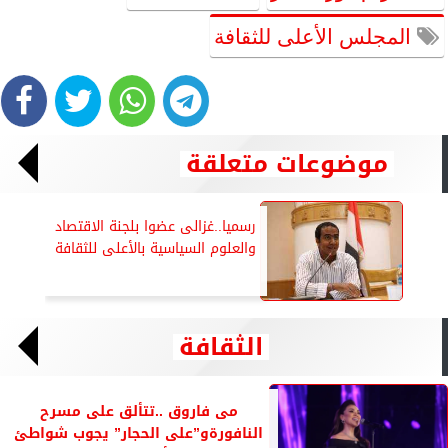
المجلس الأعلى للثقافة
موضوعات متعلقة
رسميا..غزالى عضوا بلجنة الاقتصاد
والعلوم السياسية بالأعلى للثقافة
الثقافة
مى فاروق ..تتألق على مسرح
النافورةو”على الحجار” يجوب شواطئ