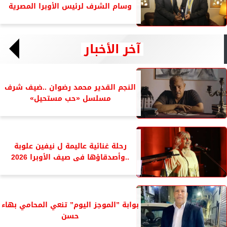
وسام الشرف لرئيس الأوبرا المصرية
آخر الأخبار
النجم القدير محمد رضوان ..ضيف شرف
مسلسل «حب مستحيل»
رحلة غنائية عاليمة ل نيفين علوبة
..وأصدقاؤها فى صيف الأوبرا 2026
بوابة ”الموجز اليوم” تنعي المحامي بهاء
حسن