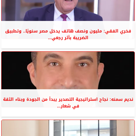
فخري الفقي: مليون ونصف هاتف يدخل مصر سنويًا.. وتطبيق
الضريبة بأثر رجعي...
نديم سمنه: نجاح استراتيجية التصدير يبدأ من الجودة وبناء الثقة
في شعار...