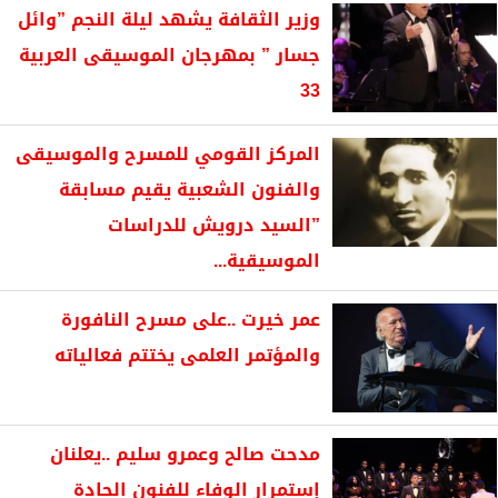
وزير الثقافة يشهد ليلة النجم ”وائل
جسار ” بمهرجان الموسيقى العربية
33
المركز القومي للمسرح والموسيقى
والفنون الشعبية يقيم مسابقة
”السيد درويش للدراسات
الموسيقية...
عمر خيرت ..على مسرح النافورة
والمؤتمر العلمى يختتم فعالياته
مدحت صالح وعمرو سليم ..يعلنان
إستمرار الوفاء للفنون الجادة