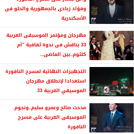
وفؤاد زبادى بالجمهورية والحلو فى
الأسكندرية
مهرجان ومؤتمر الموسيقى العربية
33 يناقش فى ندوة ثقافية ”أم
كلثوم..بين الماضى...
التجهيزات النهائية لمسرح النافورة
استعدادا لإنطلاق مهرجان
الموسيقي العربية 33
مدحت صالح وعمرو سليم..ونجوم
الموسيقى العربية على مسرح
النافورة