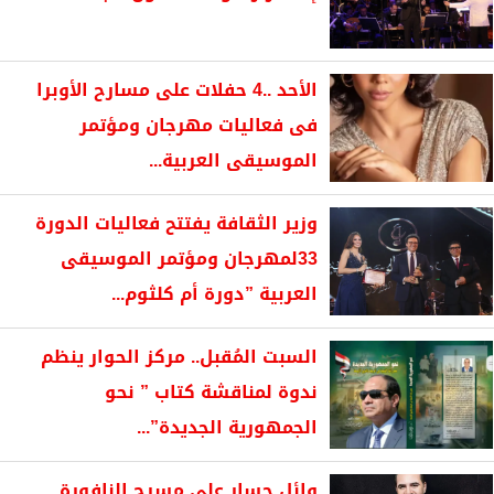
الأحد ..4 حفلات على مسارح الأوبرا
فى فعاليات مهرجان ومؤتمر
الموسيقى العربية...
وزير الثقافة يفتتح فعاليات الدورة
33لمهرجان ومؤتمر الموسيقى
العربية ”دورة أم كلثوم...
السبت المُقبل.. مركز الحوار ينظم
ندوة لمناقشة كتاب ” نحو
الجمهورية الجديدة”...
وائل جسار على مسرح النافورة