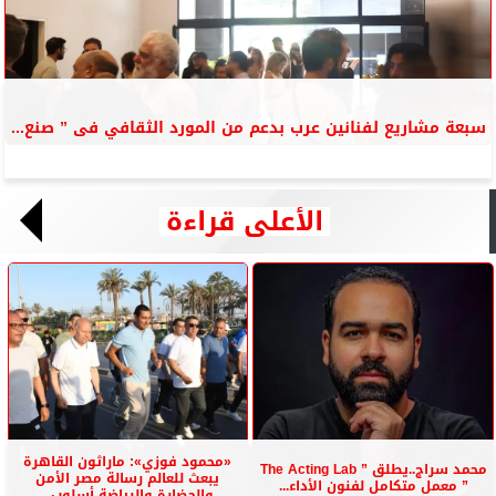
سبعة مشاريع لفنانين عرب بدعم من المورد الثقافي فى ” صنع...
الأعلى قراءة
«محمود فوزي»: ماراثون القاهرة
محمد سراج..يطلق ” The Acting Lab
يبعث للعالم رسالة مصر الأمن
” معمل متكامل لفنون الأداء...
والحضارة والرياضة أسلوب...