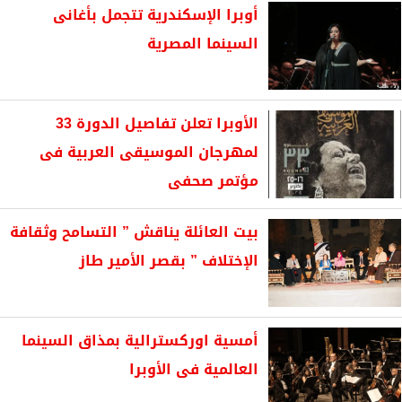
أوبرا الإسكندرية تتجمل بأغانى
السينما المصرية
الأوبرا تعلن تفاصيل الدورة 33
لمهرجان الموسيقى العربية فى
مؤتمر صحفى
بيت العائلة يناقش ” التسامح وثقافة
الإختلاف ” بقصر الأمير طاز
أمسية اوركسترالية بمذاق السينما
العالمية فى الأوبرا