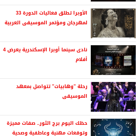
الأوبرا تطلق فعاليات الدورة 33
لمهرجان ومؤتمر الموسيقى العربية
نادى سينما أوبرا الإسكندرية يعرض 4
أفلام
رحلة ”وهابيات” تتواصل بمعهد
الموسيقى
حظك اليوم برج الثور.. صفات مميزة
وتوقعات مهنية وعاطفية وصحية