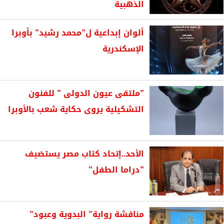
الذهبية
ألوان إبداعية ل”محمد رشيد” بأوبرا
الإسكندرية
”ملتقى عيون الدولى ” للفنون
التشكيلية يروى حكاية شعب بالأوبرا
الأحد..إتحاد كتاب مصر يستضيف
”دراما الطفل”
مناقشة رواية” البدوية وعبود”