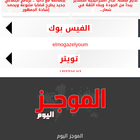
نديم سمنه: نجاح استراتيجية التصدير
”ببساطة مع داليا”.. برنامج اجتماعي
يبدأ من الجودة وبناء الثقة في
جديد يطرح قضايا متنوعة ويحصد
شعار...
إشادة الجمهور
الفيس بوك
elmogazelyoum
تويتر
Tweets by
الموجز اليوم