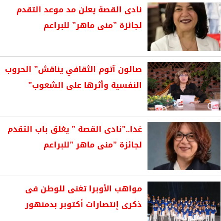
نادى القصة يعلن مد موعد التقدم
لجائزة ”منى ماهر” للبراعم
صالون آتوم الثقافي يناقش” الحروب
النفسية وأثرها على الشعوب”
غدا..”نادى القصة ” يغلق باب التقدم
لجائزة ”منى ماهر ”للبراعم
مواهب الأوبرا تغنى للوطن فى
ذكرى إنتصارات أكتوبر بدمنهور