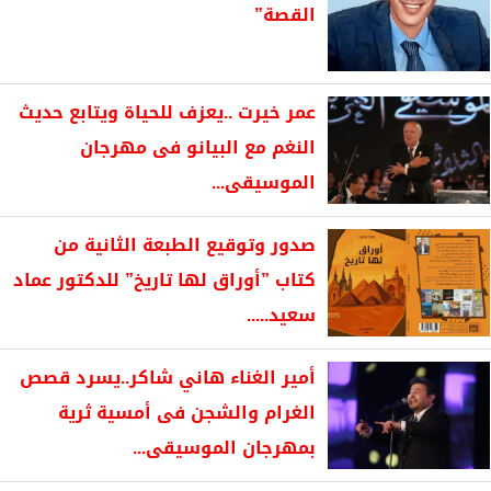
القصة”
عمر خيرت ..يعزف للحياة ويتابع حديث
النغم مع البيانو فى مهرجان
الموسيقى...
صدور وتوقيع الطبعة الثانية من
كتاب ”أوراق لها تاريخ” للدكتور عماد
سعيد.....
أمير الغناء هاني شاكر..يسرد قصص
الغرام والشجن فى أمسية ثرية
بمهرجان الموسيقى...