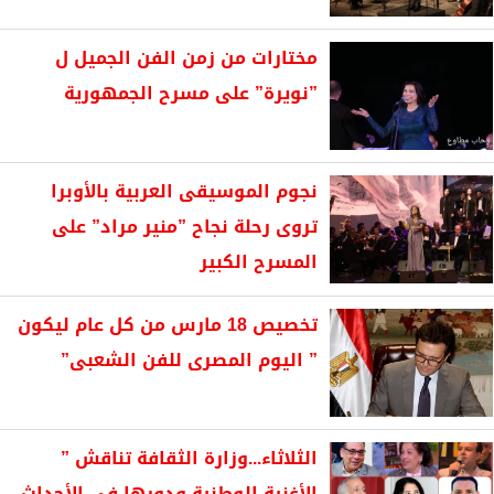
مختارات من زمن الفن الجميل ل
”نويرة” على مسرح الجمهورية
نجوم الموسيقى العربية بالأوبرا
تروى رحلة نجاح ”منير مراد” على
المسرح الكبير
تخصيص 18 مارس من كل عام ليكون
” اليوم المصرى للفن الشعبى”
الثلاثاء...وزارة الثقافة تناقش ”
الأغنية الوطنية ودورها فى الأحداث