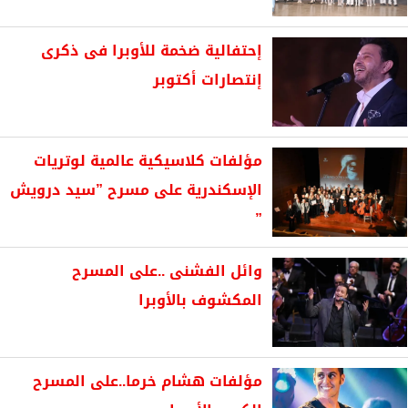
إحتفالية ضخمة للأوبرا فى ذكرى
إنتصارات أكتوبر
مؤلفات كلاسيكية عالمية لوتريات
الإسكندرية على مسرح ”سيد درويش
”
وائل الفشنى ..على المسرح
المكشوف بالأوبرا
مؤلفات هشام خرما..على المسرح