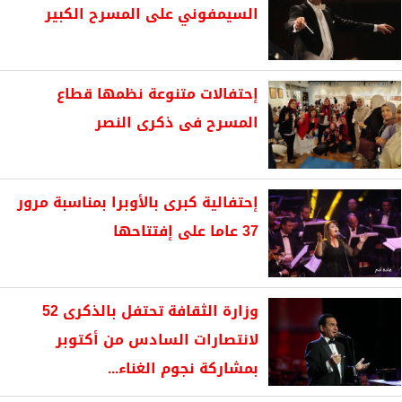
السيمفوني على المسرح الكبير
إحتفالات متنوعة نظمها قطاع
المسرح فى ذكرى النصر
إحتفالية كبرى بالأوبرا بمناسبة مرور
37 عاما على إفتتاحها
وزارة الثقافة تحتفل بالذكرى 52
لانتصارات السادس من أكتوبر
بمشاركة نجوم الغناء...