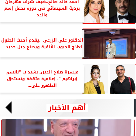
أحمد خالد صالح..ضيف شرف مهرجان
بردية السينمائي فى دورة تحمل إسم
والده
الدكتور على الزرعى ..يقدم أحدث الحلول
لعلاج الجيوب الأنفية ويصنع جيل جديد...
ميسرة صلاح الدين..يشيد ب ”نانسي
إبراهيم ”: إعلامية مثقفة وتستحق
الظهور على...
أهم الأخبار