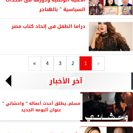
السياسية ” بالهناجر
دراما الطفل فى إتحاد كتاب مصر
»
4
3
2
1
«
آخر الأخبار
مسلم..يطلق أحدث أعماله ” واحشاني ”
عنوان ألبومه الجديد