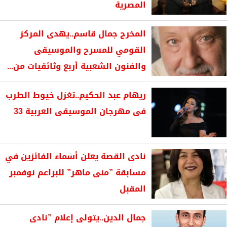
المصرية
المخرج جمال قاسم..يهدى المركز
القومي للمسرح والموسيقى
والفنون الشعبية أربع وثائقيات من...
ريهام عبد الحكيم..تغزل خيوط الطرب
فى مهرجان الموسيقى العربية 33
نادى القصة يعلن أسماء الفائزين في
مسابقة ”منى ماهر” للبراعم نوفمبر
المقبل
جمال الدين..يتولى إعلام ”نادى