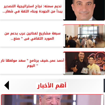
نديم سمنه: نجاح استراتيجية التصدير
يبدأ من الجودة وبناء الثقة في شعار...
سبعة مشاريع لفنانين عرب بدعم من
المورد الثقافي فى ” صنع...
أحمد عمر..ضيف برنامج ” سعد مولعها نار
” اليوم
أهم الأخبار