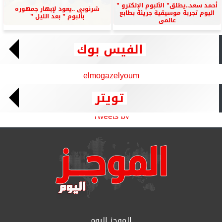
أحمد سعد..يطلق” الألبوم الإلكترو ”
شرنوبى ..يعود لإبهار جمهوره
اليوم تجربة موسيقية جريئة بطابع
بألبوم ” بعد الليل ”
عالمى
الفيس بوك
elmogazelyoum
تويتر
Tweets by
الموجز اليوم