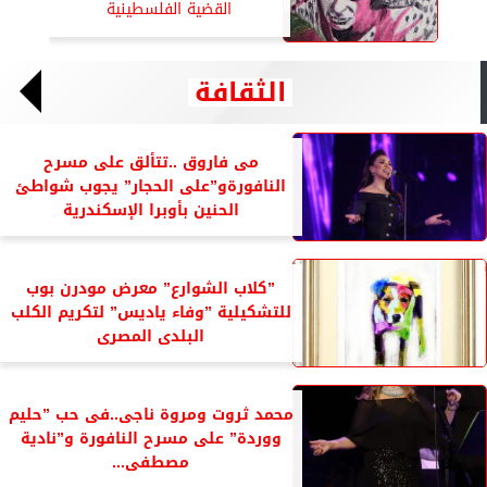
القضية الفلسطينية
الثقافة
مى فاروق ..تتألق على مسرح
النافورةو”على الحجار” يجوب شواطئ
الحنين بأوبرا الإسكندرية
”كلاب الشوارع” معرض مودرن بوب
للتشكيلية ”وفاء ياديس” لتكريم الكلب
البلدى المصرى
محمد ثروت ومروة ناجى..فى حب ”حليم
ووردة” على مسرح النافورة و”نادية
مصطفى...