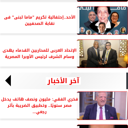
الأحد..إحتفالية تكريم ”ماما لبنى” فى
نقابة الصحفيين
الإتحاد العربى للمحاربين القدماء يهدى
وسام الشرف لرئيس الأوبرا المصرية
آخر الأخبار
فخري الفقي: مليون ونصف هاتف يدخل
مصر سنويًا.. وتطبيق الضريبة بأثر
رجعي...