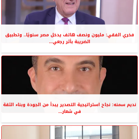
فخري الفقي: مليون ونصف هاتف يدخل مصر سنويًا.. وتطبيق
الضريبة بأثر رجعي...
نديم سمنه: نجاح استراتيجية التصدير يبدأ من الجودة وبناء الثقة
في شعار...