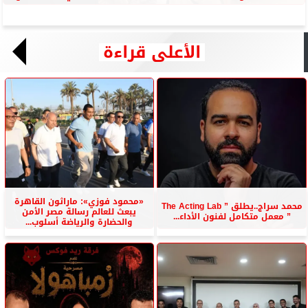
الأعلى قراءة
«محمود فوزي»: ماراثون القاهرة
محمد سراج..يطلق ” The Acting Lab
يبعث للعالم رسالة مصر الأمن
” معمل متكامل لفنون الأداء...
والحضارة والرياضة أسلوب...