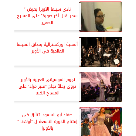
نادى سينما الأوبرا يعرض ”
سمر..قبل آخر صورة” على المسرح
الصغير
أمسية اوركسترالية بمذاق السينما
العالمية فى الأوبرا
نجوم الموسيقى العربية بالأوبرا
تروى رحلة نجاح ”منير مراد” على
المسرح الكبير
صفاء أبو السعود..تتألق فى
إفتتاح الدورة التاسعة ل ”أولادنا ”
بالأوبرا