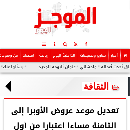
أخبار
تقارير وتحقيقات
الداخلية اليوم
رياضة
اقتصاد
فن ومنوعات
عماله ” واحشاني ” عنوان ألبومه الجديد
” يسألوا عنك” أولى مفاجآ
الثقافة
تعديل موعد عروض الأوبرا إلى
الثامنة مساءا اعتبارا من أول