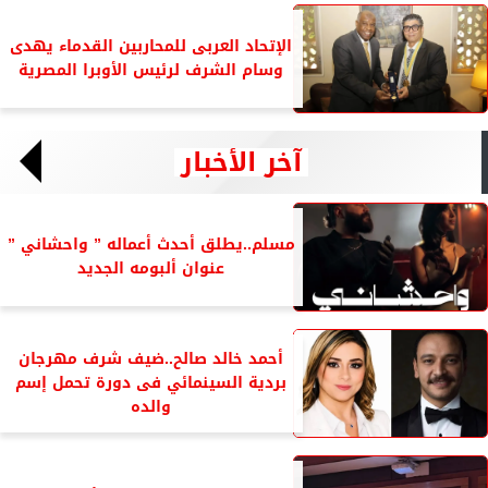
الإتحاد العربى للمحاربين القدماء يهدى
وسام الشرف لرئيس الأوبرا المصرية
آخر الأخبار
مسلم..يطلق أحدث أعماله ” واحشاني ”
عنوان ألبومه الجديد
أحمد خالد صالح..ضيف شرف مهرجان
بردية السينمائي فى دورة تحمل إسم
والده