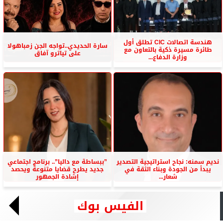
هندسة اتصالات CIC تطلق أول
سارة الحديدي..تواجه الجن زمباهولا
طائرة مسيرة ذكية بالتعاون مع
على تياترو آفاق
وزارة الدفاع...
نديم سمنه: نجاح استراتيجية التصدير
”ببساطة مع داليا”.. برنامج اجتماعي
يبدأ من الجودة وبناء الثقة في
جديد يطرح قضايا متنوعة ويحصد
شعار...
إشادة الجمهور
الفيس بوك