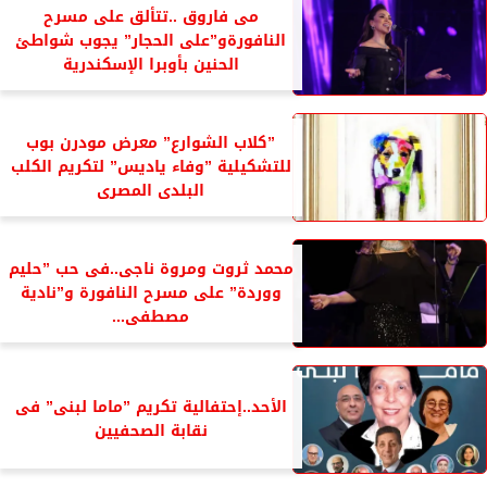
مى فاروق ..تتألق على مسرح
النافورةو”على الحجار” يجوب شواطئ
الحنين بأوبرا الإسكندرية
”كلاب الشوارع” معرض مودرن بوب
للتشكيلية ”وفاء ياديس” لتكريم الكلب
البلدى المصرى
محمد ثروت ومروة ناجى..فى حب ”حليم
ووردة” على مسرح النافورة و”نادية
مصطفى...
الأحد..إحتفالية تكريم ”ماما لبنى” فى
نقابة الصحفيين