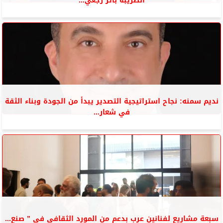
الضريبة بأثر رجعي...
نديم سمنه: نجاح استراتيجية التصدير يبدأ من الجودة وبناء الثقة
في شعار...
سبعة مشاريع لفنانين عرب بدعم من المورد الثقافي فى ” صنع...