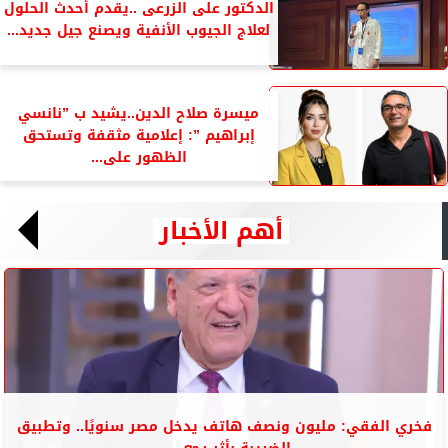
الدكتور على الزرعى ..يقدم أحدث الحلول
لعلاج الجيوب الأنفية ويصنع جيل جديد...
ميسرة صلاح الدين..يشيد ب ”نانسي
إبراهيم ”: إعلامية مثقفة وتستحق
الظهور على...
أهم الأخبار
فخري الفقي: مليون ونصف هاتف يدخل مصر سنويًا.. وتطبيق