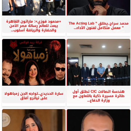
«محمود فوزي»: ماراثون القاهرة
محمد سراج..يطلق ” The Acting Lab
يبعث للعالم رسالة مصر الأمن
” معمل متكامل لفنون الأداء...
والحضارة والرياضة أسلوب...
هندسة اتصالات CIC تطلق أول
سارة الحديدي..تواجه الجن زمباهولا
طائرة مسيرة ذكية بالتعاون مع
على تياترو آفاق
وزارة الدفاع...