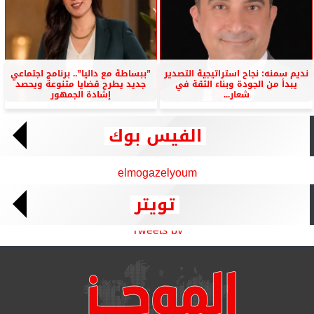
نديم سمنه: نجاح استراتيجية التصدير
”ببساطة مع داليا”.. برنامج اجتماعي
يبدأ من الجودة وبناء الثقة في
جديد يطرح قضايا متنوعة ويحصد
شعار...
إشادة الجمهور
الفيس بوك
elmogazelyoum
تويتر
Tweets by