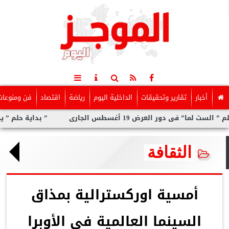
أخبار
تقارير وتحقيقات
الداخلية اليوم
رياضة
اقتصاد
فن ومنوعات
ر العرض 19 أغسطس الجارى
” بداية حلم ” يحتفى بإبداعا
الثقافة
أمسية اوركسترالية بمذاق
السينما العالمية فى الأوبرا