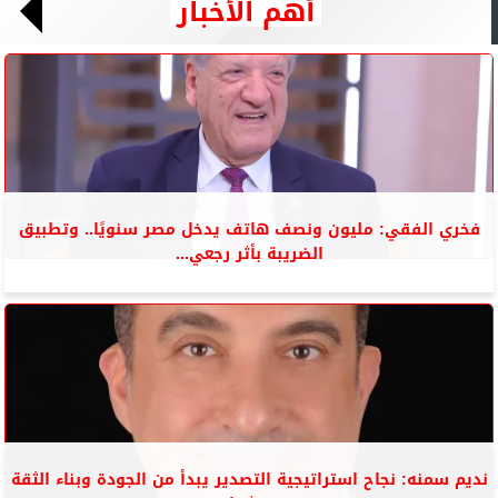
أهم الأخبار
فخري الفقي: مليون ونصف هاتف يدخل مصر سنويًا.. وتطبيق
الضريبة بأثر رجعي...
نديم سمنه: نجاح استراتيجية التصدير يبدأ من الجودة وبناء الثقة