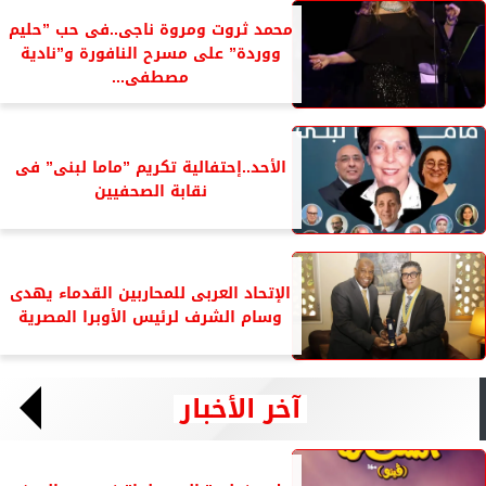
محمد ثروت ومروة ناجى..فى حب ”حليم
ووردة” على مسرح النافورة و”نادية
مصطفى...
الأحد..إحتفالية تكريم ”ماما لبنى” فى
نقابة الصحفيين
الإتحاد العربى للمحاربين القدماء يهدى
وسام الشرف لرئيس الأوبرا المصرية
آخر الأخبار