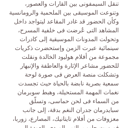
تنقل السيمفونى بين القارات والعصور،
وتنوعت الموسيقى بين الملحمية والرومانسية
وكأن الحضور قد غادر المقاعد ليتواجد داخل
المشاهد التى عُرضت فى خلفية المسرح،
وتحولت المدونات الموسيقية إلى كادرات
سينمائية عبرت الزمن وإستحضرت ذكريات
مجموعة من أفلام هوليود الخالدة ونقلت
للحضور مشاعر الإثارة والعاطفة والإنبهار
وتشكلت منصة العرض فى صورة لوحة
سمعية بصرية نابضة بالحياة حيث تجسدت
نغمات المهمة المستحيلة، وهبط سوبرمان
من السماء فى لحن حماسى، وتسلّق
سبايدرمان جدران النغم بدقة، إلى جانب
معزوفات من أفلام تايتانيك، المصارع، زوربا،
فورست جامب، النمر الوردي، العودة إلى