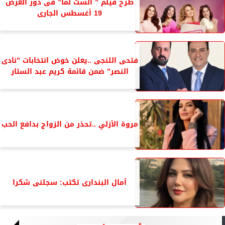
طرح فيلم ” الست لما” فى دور العرض
19 أغسطس الجارى
فتحى اللنجى ..يعلن خوض انتخابات ”نادى
النصر” ضمن قائمة كريم عبد الستار
مروة الأزلي ..تحذر من الزواج بدافع الحب
آمال البندارى تكتب: سجلنى شكرا