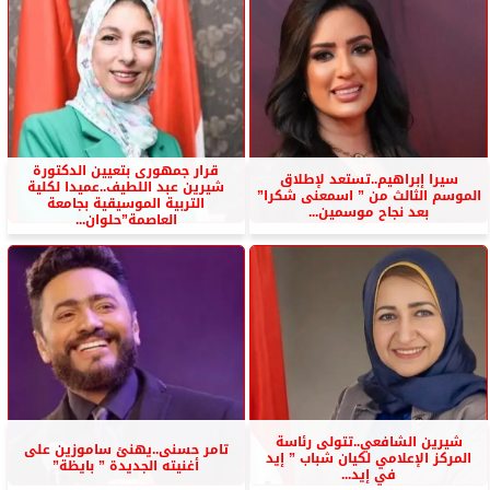
قرار جمهورى بتعيين الدكتورة
سيرا إبراهيم..تستعد لإطلاق
شيرين عبد اللطيف..عميدا لكلية
الموسم الثالث من ” اسمعنى شكرا”
التربية الموسيقية بجامعة
بعد نجاح موسمين...
العاصمة”حلوان...
شيرين الشافعي..تتولى رئاسة
تامر حسنى..يهنئ ساموزين على
المركز الإعلامي لكيان شباب ” إيد
أغنيته الجديدة ” بايظة”
في إيد...