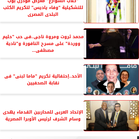
”كلاب الشوارع” معرض مودرن بوب
للتشكيلية ”وفاء ياديس” لتكريم الكلب
البلدى المصرى
محمد ثروت ومروة ناجى..فى حب ”حليم
ووردة” على مسرح النافورة و”نادية
مصطفى...
الأحد..إحتفالية تكريم ”ماما لبنى” فى
نقابة الصحفيين
الإتحاد العربى للمحاربين القدماء يهدى
وسام الشرف لرئيس الأوبرا المصرية