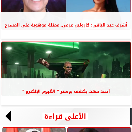
أشرف عبد الباقي: كارولين عزمى..ممثلة موهوبة على المسرح
أحمد سعد..يكشف بوستر ” الألبوم الإلكترو ”
الأعلى قراءة