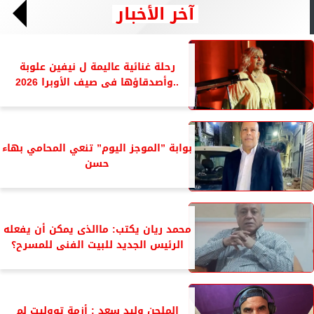
آخر الأخبار
رحلة غنائية عاليمة ل نيفين علوبة
..وأصدقاؤها فى صيف الأوبرا 2026
بوابة ”الموجز اليوم” تنعي المحامي بهاء
حسن
محمد ريان يكتب: ماالذى يمكن أن يفعله
الرئيس الجديد للبيت الفنى للمسرح؟
الملحن وليد سعد : أزمة تووليت لم