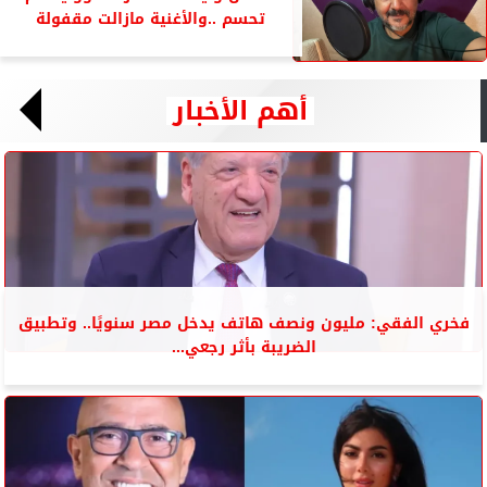
تحسم ..والأغنية مازالت مقفولة
أهم الأخبار
فخري الفقي: مليون ونصف هاتف يدخل مصر سنويًا.. وتطبيق
الضريبة بأثر رجعي...