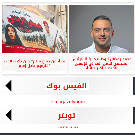
محمد رمضان أبوطالب: رؤية الرئيس
تحية من صناع فيلم” حين يكتب الحب
السيسي للأمن الغذائي تؤسس
” للزعيم عادل إمام
لاقتصاد أكثر صلابة
الفيس بوك
elmogazelyoum
تويتر
Tweets by