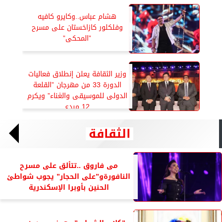
هشام عباس..وكايرو كافيه
وفلكلور كازاخستان على مسرح
”المحكى”
وزير الثقافة يعلن إنطلاق فعاليات
الدورة 33 من مهرجان ”القلعة
الدولى للموسيقى والغناء” ويكرم
12 مبدع
الثقافة
مى فاروق ..تتألق على مسرح
النافورةو”على الحجار” يجوب شواطئ
الحنين بأوبرا الإسكندرية