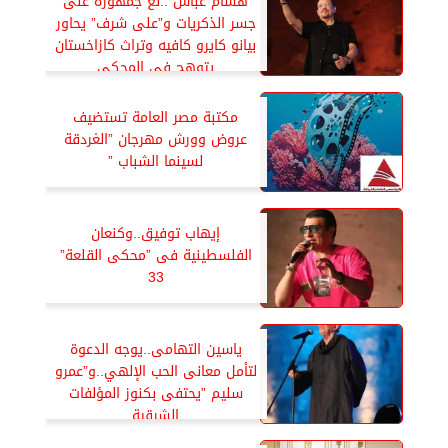
هشام عباس ..نع جمهوره على
جسر الذكريات و”على شرف” يحاور
بيانو كايرو كافيه وتراث كازاخستان
يتوهج في المحكي
مكتبة مصر العامة تستضيف
عروض وورش مهرجان ”الغردقة
لسينما الشباب ”
إيهاب توفيق..وكنعان
الفلسطينية فى ”محكى القلعة”
33
ياسين التهامى..يوجه الدعوة
لتأمل معانى الحب الإلهي..و”عمرو
سليم ”يحتفى بكنوز المؤلفات
الشرقية