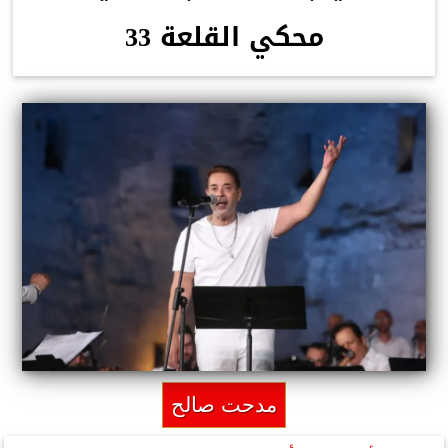
محكي القلعة 33
مدحت صالح