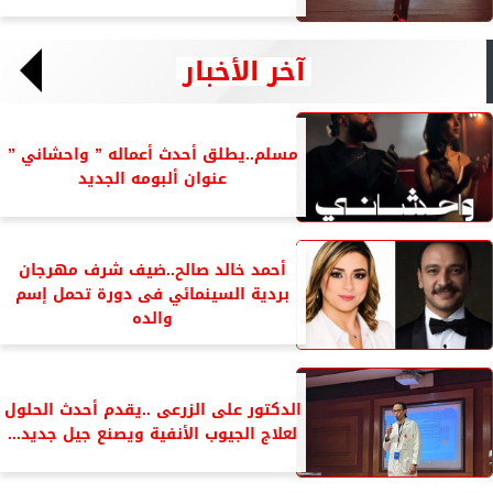
آخر الأخبار
مسلم..يطلق أحدث أعماله ” واحشاني ”
عنوان ألبومه الجديد
أحمد خالد صالح..ضيف شرف مهرجان
بردية السينمائي فى دورة تحمل إسم
والده
الدكتور على الزرعى ..يقدم أحدث الحلول
لعلاج الجيوب الأنفية ويصنع جيل جديد...