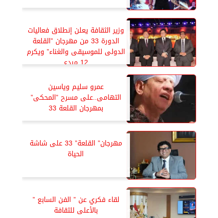
وزير الثقافة يعلن إنطلاق فعاليات
الدورة 33 من مهرجان ”القلعة
الدولى للموسيقى والغناء” ويكرم
12 مبدع
عمرو سليم وياسين
التهامى..على مسرح ”المحكى”
بمهرجان القلعة 33
مهرجان” القلعة” 33 على شاشة
الحياة
لقاء فكري عن ” الفن السابع ”
بالأعلى للثقافة