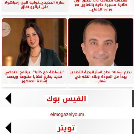
هندسة اتصالات CIC تطلق أول
سارة الحديدي..تواجه الجن زمباهولا
طائرة مسيرة ذكية بالتعاون مع
على تياترو آفاق
وزارة الدفاع...
نديم سمنه: نجاح استراتيجية التصدير
”ببساطة مع داليا”.. برنامج اجتماعي
يبدأ من الجودة وبناء الثقة في
جديد يطرح قضايا متنوعة ويحصد
شعار...
إشادة الجمهور
الفيس بوك
elmogazelyoum
تويتر