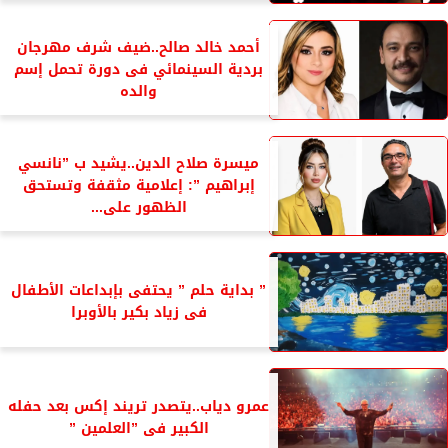
أحمد خالد صالح..ضيف شرف مهرجان
بردية السينمائي فى دورة تحمل إسم
والده
ميسرة صلاح الدين..يشيد ب ”نانسي
إبراهيم ”: إعلامية مثقفة وتستحق
الظهور على...
” بداية حلم ” يحتفى بإبداعات الأطفال
فى زياد بكير بالأوبرا
عمرو دياب..يتصدر تريند إكس بعد حفله
الكبير فى ”العلمين ”