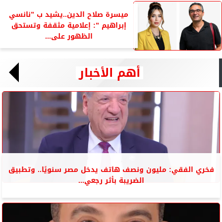
ميسرة صلاح الدين..يشيد ب ”نانسي
إبراهيم ”: إعلامية مثقفة وتستحق
الظهور على...
أهم الأخبار
فخري الفقي: مليون ونصف هاتف يدخل مصر سنويًا.. وتطبيق
الضريبة بأثر رجعي...