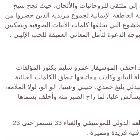
لى ملتقى للروحانيات والألحان، حيث نجح شيخ
 العاطفة الإيمانية لجموع مريديه الذين حضروا من
شوع التي تخلقها كلمات الأبيات الصوفية وينعكس
ه الدعوة لتأمل المعاني العميقة للحب الإلهي .
اد إحتفي الموسيقار عمرو سليم بكنوز المؤلفات
 البيانو وكادت مفاتيحها تنطق الكلمات الغنائية
ي بليغ حمدي، حبيبي وعينيا، الو الو، لولا الملامة،
يسألش عليا، لما راح الصبر منه وأحلف بسماها .
جدير بالذكر أن فعاليات مهرجان القلعة الدولي للموسيقي والغناء 33 تستمر حتى 23
نية فريدة ومميزة .