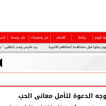
ية اليوم
رياضة
اقتصاد
فن ومنوعات
طب وصحة
الدي
أعمالهم الأخيرة
برد قارس وحب إنتهى..” يالينا” تكشف الوجه الم
جه الدعوة لتأمل معانى الحب