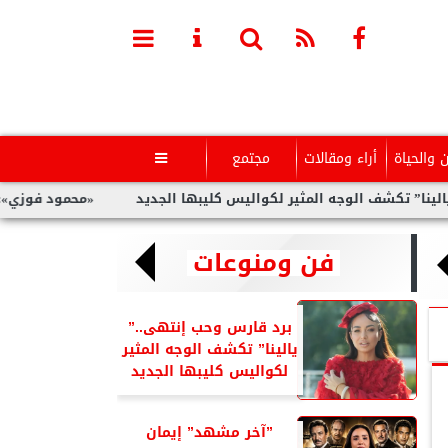
ن والحياة
أراء ومقالات
مجتمع

ثير لكواليس كليبها الجديد
«محمود فوزي»: ماراثون القاهرة يبعث 
فن ومنوعات
برد قارس وحب إنتهى..”
يالينا” تكشف الوجه المثير
لكواليس كليبها الجديد
”آخر مشهد” إيمان