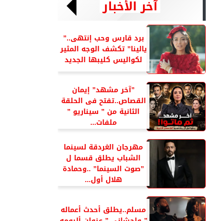
آخر الأخبار
برد قارس وحب إنتهى..”
يالينا” تكشف الوجه المثير
لكواليس كليبها الجديد
”آخر مشهد” إيمان
القصاص..تفتح فى الحلقة
الثانية من ” سيناريو ”
ملفات...
مهرجان الغردقة لسينما
الشباب يطلق قسما ل
”صوت السينما” ..وحمادة
هلال أول...
مسلم..يطلق أحدث أعماله
” واحشاني ” عنوان ألبومه