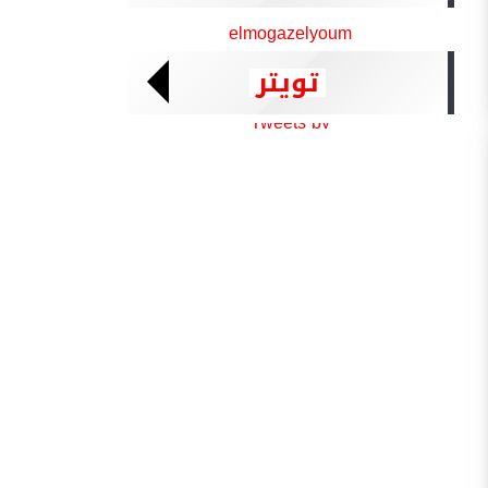
elmogazelyoum
تويتر
Tweets by