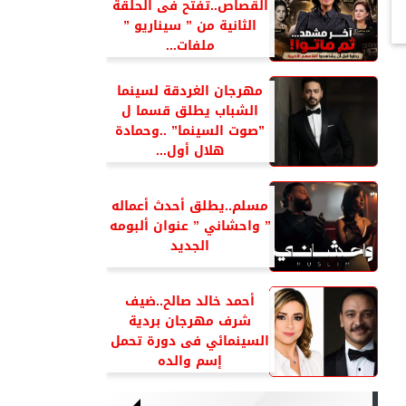
القصاص..تفتح فى الحلقة
الثانية من ” سيناريو ”
ملفات...
مهرجان الغردقة لسينما
الشباب يطلق قسما ل
”صوت السينما” ..وحمادة
هلال أول...
مسلم..يطلق أحدث أعماله
” واحشاني ” عنوان ألبومه
الجديد
أحمد خالد صالح..ضيف
شرف مهرجان بردية
السينمائي فى دورة تحمل
إسم والده