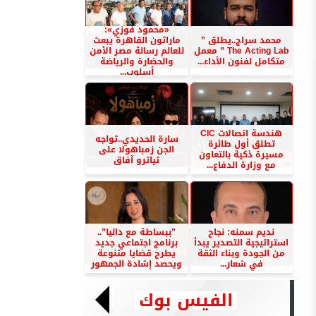
«محمود فوزي»:
محمد سراج..يطلق ”
ماراثون القاهرة يبعث
The Acting Lab ” معمل
للعالم رسالة مصر الأمن
متكامل لفنون الأداء...
والحضارة والرياضة
أسلوب...
هندسة اتصالات CIC
سارة الحديدي..تواجه
تطلق أول طائرة
الجن زمباهولا على
مسيرة ذكية بالتعاون
تياترو آفاق
مع وزارة الدفاع...
نديم سمنه: نجاح
”ببساطة مع داليا”..
استراتيجية التصدير يبدأ
برنامج اجتماعي جديد
من الجودة وبناء الثقة
يطرح قضايا متنوعة
في شعار...
ويحصد إشادة الجمهور
الفيس بوك