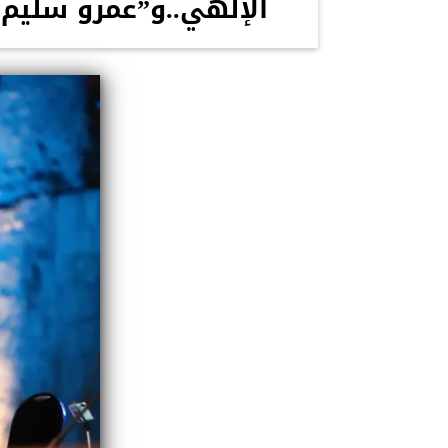
الإلهي..و”عمرو سليم 