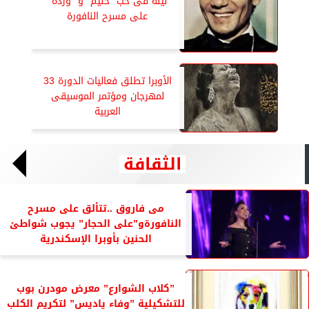
ليلة فى حب ”حليم” و” وردة”
على مسرح النافورة
الأوبرا تطلق فعاليات الدورة 33
لمهرجان ومؤتمر الموسيقى
العربية
الثقافة
مى فاروق ..تتألق على مسرح
النافورةو”على الحجار” يجوب شواطئ
الحنين بأوبرا الإسكندرية
”كلاب الشوارع” معرض مودرن بوب
للتشكيلية ”وفاء ياديس” لتكريم الكلب