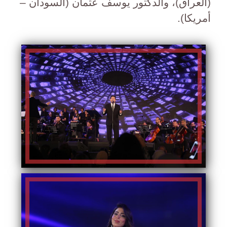
(العراق)، والدكتور يوسف عثمان (السودان –
أمريكا).