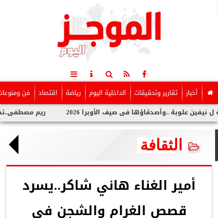
أخبار
تقارير وتحقيقات
الداخلية اليوم
رياضة
اقتصاد
فن ومنوعات
أصدقاؤها فى صيف الأوبرا 2026
ريم مصطفى..تخطف الأنظار بجلسة
الثقافة
أمير الغناء هاني شاكر..يسرد
قصص الغرام والشجن فى