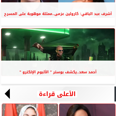
أشرف عبد الباقي: كارولين عزمى..ممثلة موهوبة على المسرح
أحمد سعد..يكشف بوستر ” الألبوم الإلكترو ”
الأعلى قراءة