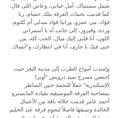
شمل مستنياك، أمل حياتى، وعاش اللى قال،
كما قدمت نجمات الفرقة ملك حسام، رنا
فؤاد، مى عمرو، ورانيا فؤاد ميدلى أم كلثوم،
وردة، وفيروز، إلى جانب آه يا أسمراني
اللون، أنا قلبى إليك ميال، الحب كله، من
حبى فيك يا جارى، أنا في انتظارك، و"أنساك .
وإمتدت أمواج الطرب إلى مدينة الثغر حيث
إحتضن مسرح سيد درويش "أوبرا
الإسكندرية" حفلاً للنجمة حنين الشاطر
بمصاحبة الفرقة الموسيقية بقيادة المايسترو
أحمد عامر قدمت خلاله باقة من الأعمال
الخالدة وسبقها فاصلاً لنجوم فرقة عبد الحليم
نويرة للموسيقى العربية أشرف وليد، تامر