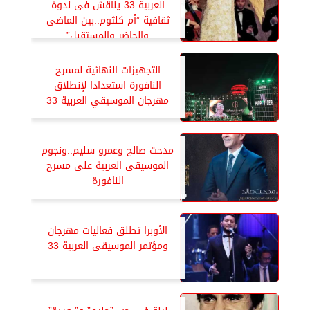
العربية 33 يناقش فى ندوة
ثقافية ”أم كلثوم..بين الماضى
والحاضر والمستقبل”
التجهيزات النهائية لمسرح
النافورة استعدادا لإنطلاق
مهرجان الموسيقي العربية 33
مدحت صالح وعمرو سليم..ونجوم
الموسيقى العربية على مسرح
النافورة
الأوبرا تطلق فعاليات مهرجان
ومؤتمر الموسيقى العربية 33