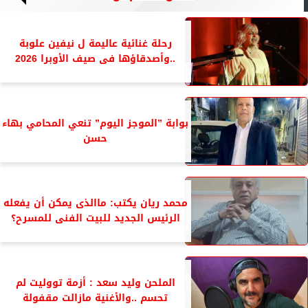
رحلة غنائية عاليمة ل نيفين علوبة
..وأصدقاؤها فى صيف الأوبرا 2026
بوابة ”الموجز اليوم” تنعي المحامي بهاء
حسن
محمد ريان يكتب: ماالذى يمكن أن يفعله
الرئيس الجديد للبيت الفنى للمسرح؟
الملحن وليد سعد : أزمة تووليت لم
تحسم ..والأغنية مازالت مقفولة