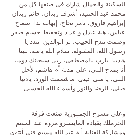
السكينة والجمال شارك فى صنعها كل من
محمد عبد الحميد، أشرف زيدان، حاتم زيدان،
إبراهيم فاروق، تامر نجاح، إيهاب ندا، سماح
عباس، هبة عادل وإعداد وتحفيظ حسام صقر
وضمت مدح الحبيب، بر الوالدين، مدد يا
رسول الله، المقبولة، سلام الله ياطه، نبينا
هادينا، يارب بالمصطفى، ربى سبحانك دوما،
أنا بمدح النبى، على مدنة أم هاشم، لأجل
النبى، يا منى عينى، ماشممت الورد، يادنيا
صلى، الرضا والنور وأسماء الله الحسنى .
وعلى مسرح الجمهورية صنعت فرقة
الحرملك بقيادة المايسترو مروة عبد المنعم
ومشاركة الفنانة آية عبد الله مسيج فنى أنثوى