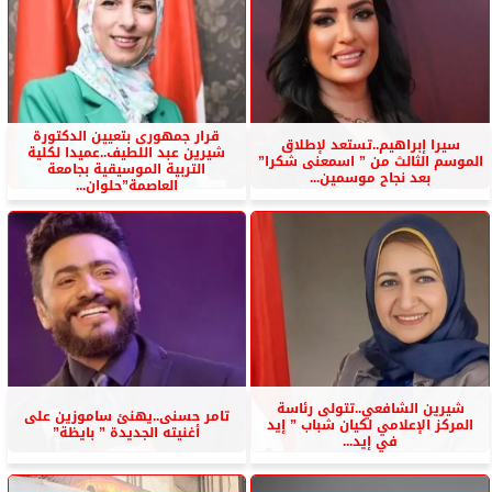
قرار جمهورى بتعيين الدكتورة
سيرا إبراهيم..تستعد لإطلاق
شيرين عبد اللطيف..عميدا لكلية
الموسم الثالث من ” اسمعنى شكرا”
التربية الموسيقية بجامعة
بعد نجاح موسمين...
العاصمة”حلوان...
شيرين الشافعي..تتولى رئاسة
تامر حسنى..يهنئ ساموزين على
المركز الإعلامي لكيان شباب ” إيد
أغنيته الجديدة ” بايظة”
في إيد...