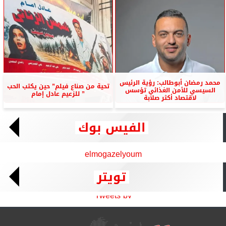
محمد رمضان أبوطالب: رؤية الرئيس
تحية من صناع فيلم” حين يكتب الحب
السيسي للأمن الغذائي تؤسس
” للزعيم عادل إمام
لاقتصاد أكثر صلابة
الفيس بوك
elmogazelyoum
تويتر
Tweets by