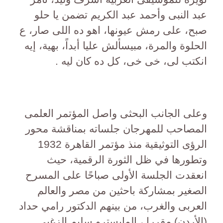
عبد النبى وأحمد عبد الكريم تضمن يا حلو
صبح، على رمش عيونها، اهو ده اللى صار، ع
الحلوة والمرة، مبيسألش عليا أبداً، بهية، إيه
انكتب لى، خى خى، كل ده كان ليه .
وعلى الجانب البحثى واصل المؤتمر العلمى
المصاحب للمهرجان جلساته بمناقشة محور
الرؤى التوثيقية منذ مؤتمر القاهرة 1932
وتطورها في ظل الثورة الرقمية، حيث
انعقدت الجلسة الأولى صباحًا على المسرح
الصغير بمشاركة باحثين من مصر والعالم
العربى والغرب، من بينهم الدكتور رامي حداد
(الأردن) مقررا ، المايسترو سليم الزغبى