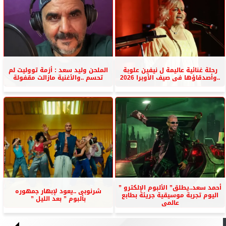
رحلة غنائية عاليمة ل نيفين علوبة
الملحن وليد سعد : أزمة تووليت لم
..وأصدقاؤها فى صيف الأوبرا 2026
تحسم ..والأغنية مازالت مقفولة
أحمد سعد..يطلق” الألبوم الإلكترو ”
شرنوبى ..يعود لإبهار جمهوره
اليوم تجربة موسيقية جريئة بطابع
بألبوم ” بعد الليل ”
عالمى