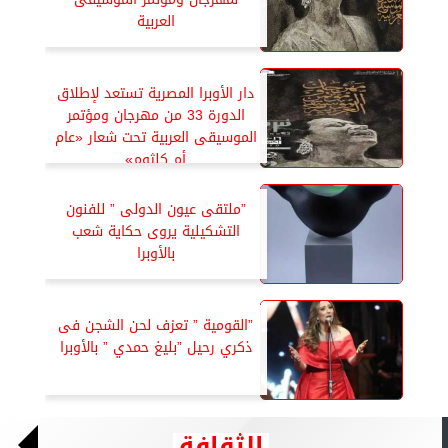
العربية
دار الأوبرا المصرية تستعد لإطلاق
الدورة 33 من مهرجان ومؤتمر
الموسيقى العربية تحت شعار «عام
أم كلثوم»
”ملتقى عيون الدولى ” للفنون
التشكيلية يروى حكاية شعب
بالأوبرا
”القومية ” تعزف لحن الشجن فى
ذكري رحيل ”بليغ حمدي ” بالأوبرا
الثقافة