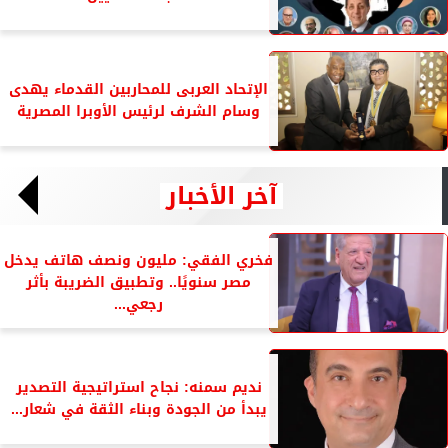
الإتحاد العربى للمحاربين القدماء يهدى
وسام الشرف لرئيس الأوبرا المصرية
آخر الأخبار
فخري الفقي: مليون ونصف هاتف يدخل
مصر سنويًا.. وتطبيق الضريبة بأثر
رجعي...
نديم سمنه: نجاح استراتيجية التصدير
يبدأ من الجودة وبناء الثقة في شعار...