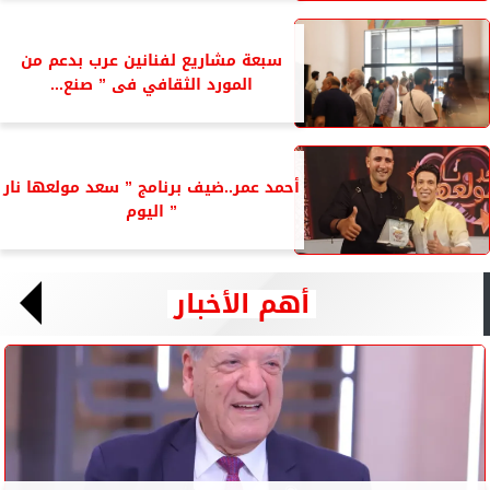
سبعة مشاريع لفنانين عرب بدعم من
المورد الثقافي فى ” صنع...
أحمد عمر..ضيف برنامج ” سعد مولعها نار
” اليوم
أهم الأخبار