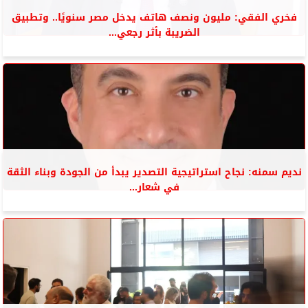
فخري الفقي: مليون ونصف هاتف يدخل مصر سنويًا.. وتطبيق
الضريبة بأثر رجعي...
نديم سمنه: نجاح استراتيجية التصدير يبدأ من الجودة وبناء الثقة
في شعار...