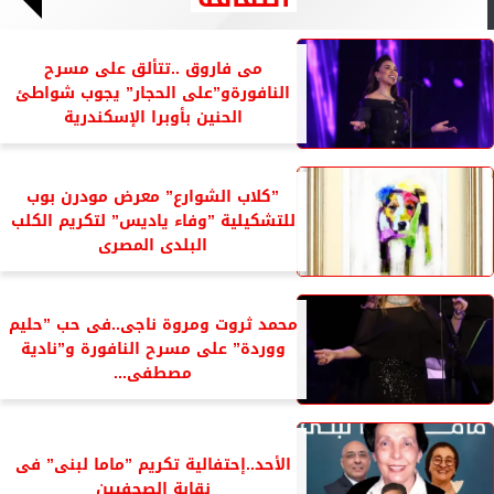
مى فاروق ..تتألق على مسرح
النافورةو”على الحجار” يجوب شواطئ
الحنين بأوبرا الإسكندرية
”كلاب الشوارع” معرض مودرن بوب
للتشكيلية ”وفاء ياديس” لتكريم الكلب
البلدى المصرى
محمد ثروت ومروة ناجى..فى حب ”حليم
ووردة” على مسرح النافورة و”نادية
مصطفى...
الأحد..إحتفالية تكريم ”ماما لبنى” فى
نقابة الصحفيين