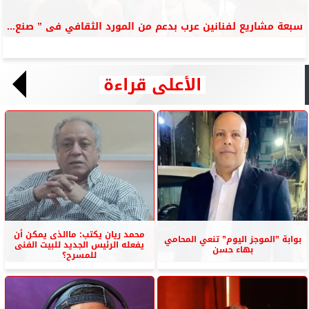
سبعة مشاريع لفنانين عرب بدعم من المورد الثقافي فى ” صنع...
الأعلى قراءة
محمد ريان يكتب: ماالذى يمكن أن
بوابة ”الموجز اليوم” تنعي المحامي
يفعله الرئيس الجديد للبيت الفنى
بهاء حسن
للمسرح؟