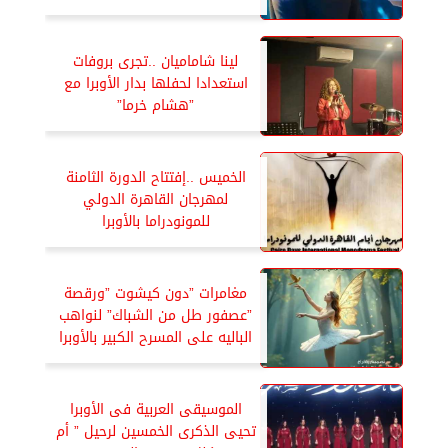
لينا شاماميان ..تجرى بروفات
استعدادا لحفلها بدار الأوبرا مع
”هشام خرما”
الخميس ..إفتتاح الدورة الثامنة
لمهرجان القاهرة الدولي
للمونودراما بالأوبرا
مغامرات ”دون كيشوت ”ورقصة
”عصفور طل من الشباك” لنواهب
الباليه على المسرح الكبير بالأوبرا
الموسيقى العربية فى الأوبرا
تحيى الذكرى الخمسين لرحيل ” أم