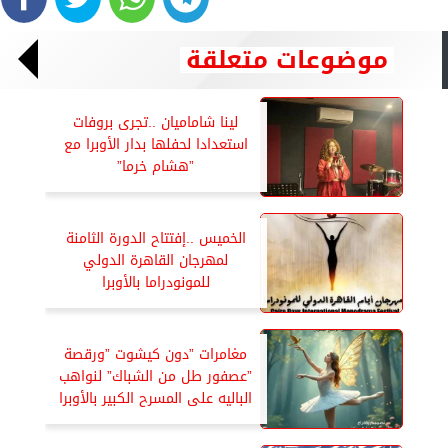
موضوعات متعلقة
لينا شاماميان ..تجرى بروفات
استعدادا لحفلها بدار الأوبرا مع
”هشام خرما”
الخميس ..إفتتاح الدورة الثامنة
لمهرجان القاهرة الدولي
للمونودراما بالأوبرا
مغامرات ”دون كيشوت ”ورقصة
”عصفور طل من الشباك” لنواهب
الباليه على المسرح الكبير بالأوبرا