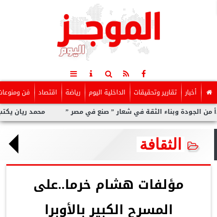
أخبار
تقارير وتحقيقات
الداخلية اليوم
رياضة
اقتصاد
فن ومنوعات
وبناء الثقة في شعار ” صنع في مصر ”
محمد ريان يكتب: ماالذى يمك
الثقافة
مؤلفات هشام خرما..على
المسرح الكبير بالأوبرا