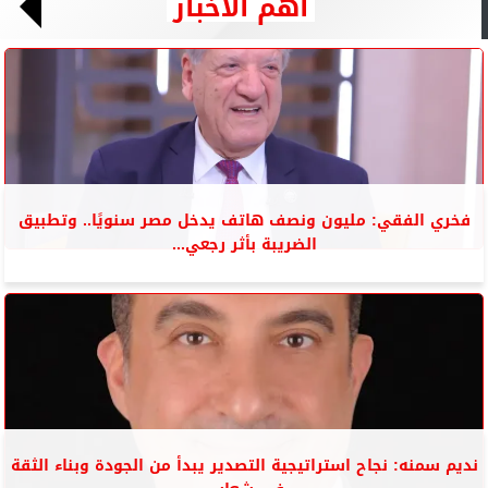
أهم الأخبار
فخري الفقي: مليون ونصف هاتف يدخل مصر سنويًا.. وتطبيق
الضريبة بأثر رجعي...
نديم سمنه: نجاح استراتيجية التصدير يبدأ من الجودة وبناء الثقة