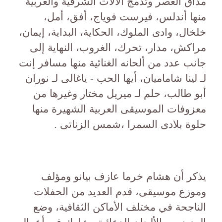
مذاق العصر وتدمج الآلات الشرقية والغربية
منها أندلس، فيرست فوياج، أفق، أمل،
خلخال، وادى الملوك، الحكاية، البداية، إيمان،
مراكش، مدار، تحرك، الغروب، النهاية إلى
جانب عدد من ألحانه الغنائية منها مسافر إنت
لـ لينا شاماميان، أيها الحب - ياغالى لـ نوران
أبو طالب، حلم لـ ميريل مختار وغيرها من
معزوفات الموسيقى العربية الشهيرة منها
حلوة بلادى السمرا ،شمس الزناتى .
يذكر أن هشام خرما عازف بيانو ومؤلف
وموزع موسيقى، قدم العديد من الحفلات
الناجحة في مختلف الأماكن الثقافية، وضع