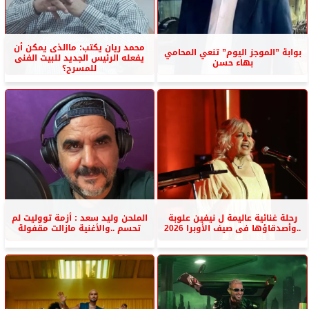
محمد ريان يكتب: ماالذى يمكن أن
بوابة ”الموجز اليوم” تنعي المحامي
يفعله الرئيس الجديد للبيت الفنى
بهاء حسن
للمسرح؟
رحلة غنائية عاليمة ل نيفين علوبة
الملحن وليد سعد : أزمة تووليت لم
..وأصدقاؤها فى صيف الأوبرا 2026
تحسم ..والأغنية مازالت مقفولة