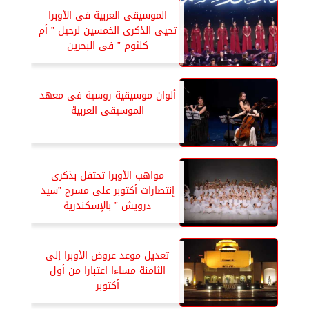
الموسيقى العربية فى الأوبرا
تحيى الذكرى الخمسين لرحيل ” أم
كلثوم ” فى البحرين
ألوان موسيقية روسية فى معهد
الموسيقى العربية
مواهب الأوبرا تحتفل بذكرى
إنتصارات أكتوبر على مسرح ”سيد
درويش ” بالإسكندرية
تعديل موعد عروض الأوبرا إلى
الثامنة مساءا اعتبارا من أول
أكتوبر