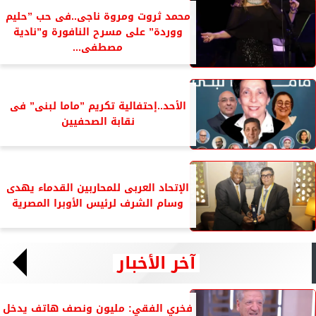
محمد ثروت ومروة ناجى..فى حب ”حليم
ووردة” على مسرح النافورة و”نادية
مصطفى...
الأحد..إحتفالية تكريم ”ماما لبنى” فى
نقابة الصحفيين
الإتحاد العربى للمحاربين القدماء يهدى
وسام الشرف لرئيس الأوبرا المصرية
آخر الأخبار
فخري الفقي: مليون ونصف هاتف يدخل