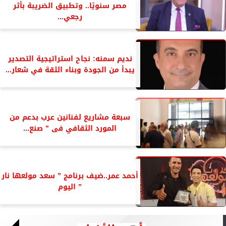
مصر سنويًا.. وتطبيق الضريبة بأثر
رجعي...
نديم سمنه: نجاح استراتيجية التصدير
يبدأ من الجودة وبناء الثقة في شعار...
سبعة مشاريع لفنانين عرب بدعم من
المورد الثقافي فى ” صنع...
أحمد عمر..ضيف برنامج ” سعد مولعها نار
” اليوم