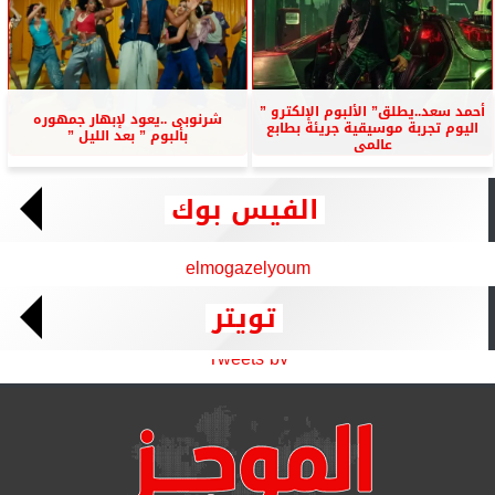
أحمد سعد..يطلق” الألبوم الإلكترو ”
شرنوبى ..يعود لإبهار جمهوره
اليوم تجربة موسيقية جريئة بطابع
بألبوم ” بعد الليل ”
عالمى
الفيس بوك
elmogazelyoum
تويتر
Tweets by