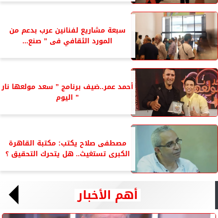
سبعة مشاريع لفنانين عرب بدعم من
المورد الثقافي فى ” صنع...
أحمد عمر..ضيف برنامج ” سعد مولعها نار
” اليوم
مصطفى صلاح يكتب: مكتبة القاهرة
الكبرى تستغيث.. هل يتحرك التحقيق ؟
أهم الأخبار