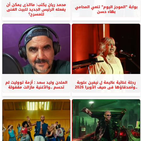
محمد ريان يكتب: ماالذى يمكن أن
بوابة ”الموجز اليوم” تنعي المحامي
يفعله الرئيس الجديد للبيت الفنى
بهاء حسن
للمسرح؟
رحلة غنائية عاليمة ل نيفين علوبة
الملحن وليد سعد : أزمة تووليت لم
..وأصدقاؤها فى صيف الأوبرا 2026
تحسم ..والأغنية مازالت مقفولة