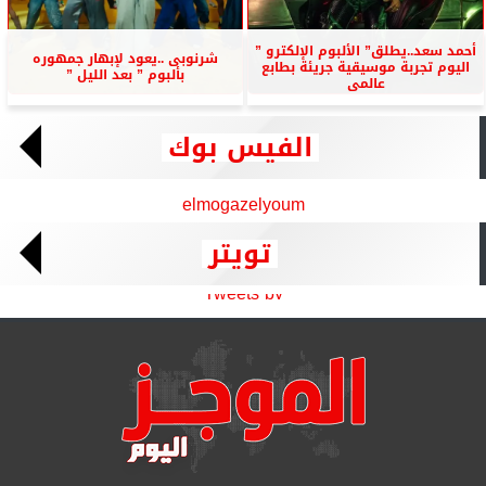
أحمد سعد..يطلق” الألبوم الإلكترو ”
شرنوبى ..يعود لإبهار جمهوره
اليوم تجربة موسيقية جريئة بطابع
بألبوم ” بعد الليل ”
عالمى
الفيس بوك
elmogazelyoum
تويتر
Tweets by