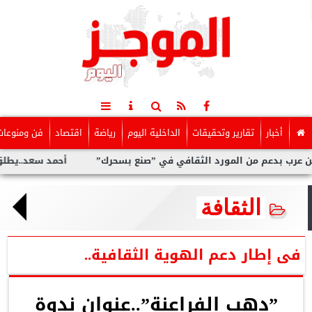
أخبار
تقارير وتحقيقات
الداخلية اليوم
رياضة
اقتصاد
فن ومنوعات
 الثقافي في ”صنع بسحرك”
أحمد سعد..يطلق” الألبوم الإلكترو ” ا
الثقافة
فى إطار دعم الهوية الثقافية..
”دهب الفراعنة”..عنوان ندوة