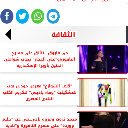
الثقافة
مى فاروق ..تتألق على مسرح
النافورةو”على الحجار” يجوب شواطئ
الحنين بأوبرا الإسكندرية
”كلاب الشوارع” معرض مودرن بوب
للتشكيلية ”وفاء ياديس” لتكريم الكلب
البلدى المصرى
محمد ثروت ومروة ناجى..فى حب ”حليم
ووردة” على مسرح النافورة و”نادية