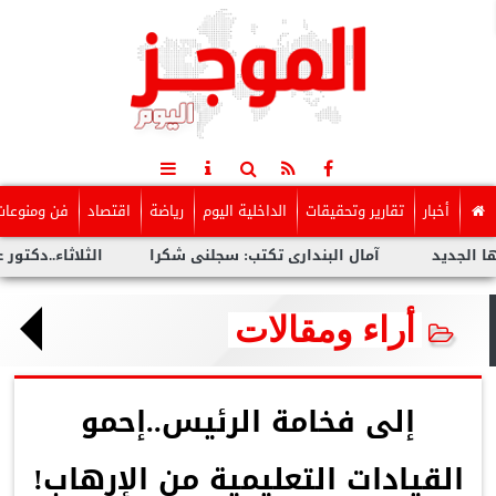
أخبار
تقارير وتحقيقات
الداخلية اليوم
رياضة
اقتصاد
فن ومنوعات
آمال البندارى تكتب: سجلنى شكرا
الثلاثاء..دكتور عمرو سلي
أراء ومقالات
إلى فخامة الرئيس..إحمو
القيادات التعليمية من الإرهاب!