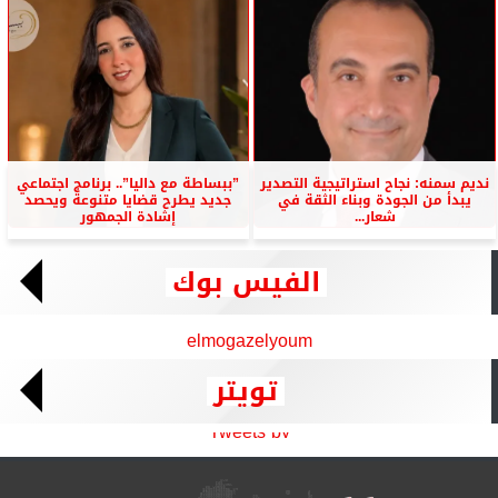
نديم سمنه: نجاح استراتيجية التصدير
”ببساطة مع داليا”.. برنامج اجتماعي
يبدأ من الجودة وبناء الثقة في
جديد يطرح قضايا متنوعة ويحصد
شعار...
إشادة الجمهور
الفيس بوك
elmogazelyoum
تويتر
Tweets by