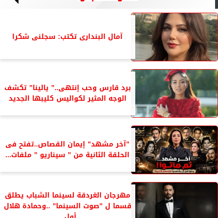
آمال البندارى تكتب: سجلنى شكرا
برد قارس وحب إنتهى..” يالينا” تكشف
الوجه المثير لكواليس كليبها الجديد
”آخر مشهد” إيمان القصاص..تفتح فى
الحلقة الثانية من ” سيناريو ” ملفات...
مهرجان الغردقة لسينما الشباب يطلق
قسما ل ”صوت السينما” ..وحمادة هلال
أول...