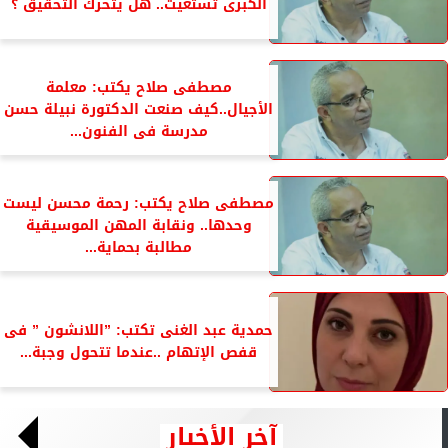
الكبرى تستغيث.. هل يتحرك التحقيق ؟
مصطفى صلاح يكتب: معلمة
الأجيال..كيف صنعت الدكتورة نبيلة حسن
مدرسة فى الفنون...
مصطفى صلاح يكتب: رحمة محسن ليست
وحدها.. ونقابة المهن الموسيقية
مطالبة بحماية...
حمدية عبد الغنى تكتب: ”اللانشون ” فى
قفص الإتهام ..عندما تتحول وجبة...
آخر الأخبار