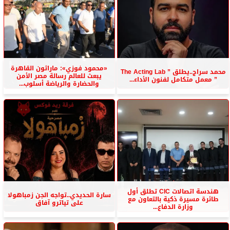
«محمود فوزي»: ماراثون القاهرة
محمد سراج..يطلق ” The Acting Lab
يبعث للعالم رسالة مصر الأمن
” معمل متكامل لفنون الأداء...
والحضارة والرياضة أسلوب...
هندسة اتصالات CIC تطلق أول
سارة الحديدي..تواجه الجن زمباهولا
طائرة مسيرة ذكية بالتعاون مع
على تياترو آفاق
وزارة الدفاع...