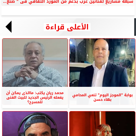
سبعة مشاريع لفنانين عرب بدعم من المورد الثقافي فى ” صنع...
الأعلى قراءة
محمد ريان يكتب: ماالذى يمكن أن
بوابة ”الموجز اليوم” تنعي المحامي
يفعله الرئيس الجديد للبيت الفنى
بهاء حسن
للمسرح؟