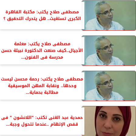
مصطفى صلاح يكتب: مكتبة القاهرة
الكبرى تستغيث.. هل يتحرك التحقيق ؟
مصطفى صلاح يكتب: معلمة
الأجيال..كيف صنعت الدكتورة نبيلة حسن
مدرسة فى الفنون...
مصطفى صلاح يكتب: رحمة محسن ليست
وحدها.. ونقابة المهن الموسيقية
مطالبة بحماية...
حمدية عبد الغنى تكتب: ”اللانشون ” فى
قفص الإتهام ..عندما تتحول وجبة...