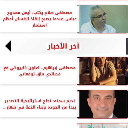
مصطفى صلاح يكتب: أيمن ممدوح
عباس..عندما يصبح إنقاذ الإنسان أعظم
استثمار
آخر الأخبار
مصطفى إبراهيم.. تعاون كايروكي مع
قصائدي فاق توقعاتي
نديم سمنه: نجاح استراتيجية التصدير
يبدأ من الجودة وبناء الثقة في شعار...