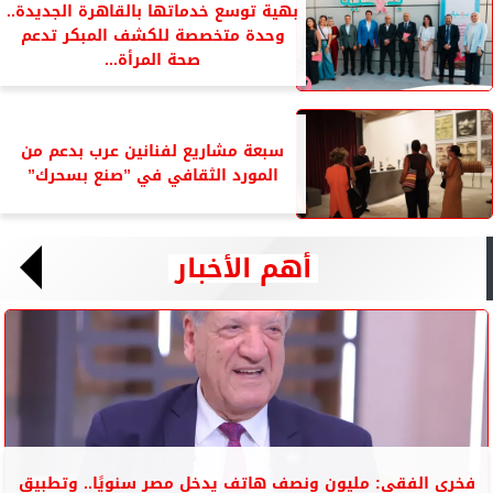
بهية توسع خدماتها بالقاهرة الجديدة..
وحدة متخصصة للكشف المبكر تدعم
صحة المرأة...
سبعة مشاريع لفنانين عرب بدعم من
المورد الثقافي في ”صنع بسحرك”
أهم الأخبار
فخري الفقي: مليون ونصف هاتف يدخل مصر سنويًا.. وتطبيق