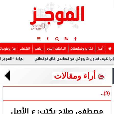
أخبار
تقارير وتحقيقات
الداخلية اليوم
رياضة
اقتصاد
فن ومنوعات
ون كايروكي مع قصائدي فاق توقعاتي
بوابة ”الموجز اليوم” تنعي
أراء ومقالات
(9)..
مصطفى صلاح يكتب: ع الأصل