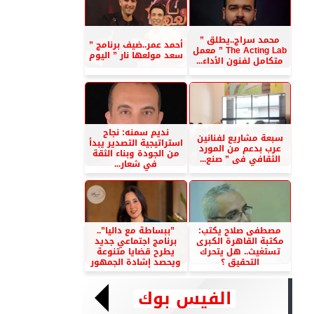
محمد سراج..يطلق ”
أحمد عمر..ضيف برنامج ”
The Acting Lab ” معمل
سعد مولعها نار ” اليوم
متكامل لفنون الأداء...
نديم سمنه: نجاح
سبعة مشاريع لفنانين
استراتيجية التصدير يبدأ
عرب بدعم من المورد
من الجودة وبناء الثقة
الثقافي فى ” صنع...
في شعار...
مصطفى صلاح يكتب:
”ببساطة مع داليا”..
مكتبة القاهرة الكبرى
برنامج اجتماعي جديد
تستغيث.. هل يتحرك
يطرح قضايا متنوعة
التحقيق ؟
ويحصد إشادة الجمهور
الفيس بوك