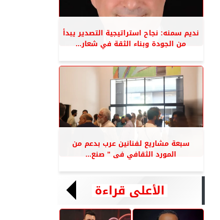
نديم سمنه: نجاح استراتيجية التصدير يبدأ
من الجودة وبناء الثقة في شعار...
سبعة مشاريع لفنانين عرب بدعم من
المورد الثقافي فى ” صنع...
الأعلى قراءة