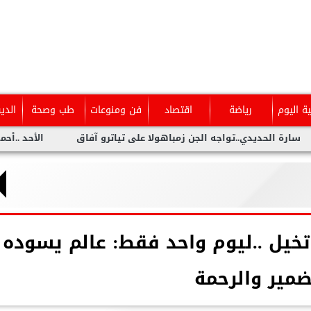
ية اليوم
رياضة
اقتصاد
فن ومنوعات
طب وصحة
الدي
ديدي..تواجه الجن زمباهولا على تياترو آفاق
الأحد ..أحمد شيبة ي
تخيل ..ليوم واحد فقط: عالم يسوده
ضمير والرحمة