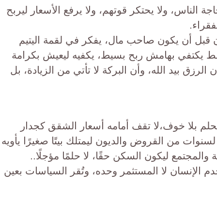
اجة الناس، ولا يحتكر قوتهم، ولا يرفع الأسعار ليربح
قراء.
ان قبل أن يكون صاحب مال، يفكر في لقمة اليتيم
قط يكتفي بهامش ربح بسيط، يكفيه ليعيش بكرامة
الرزق بيد الله، وأن البركة لا تأتي من الزيادة، بل
حلم بلا خوف،لا تقف أمامه أسعار الشقق كجدار
 لسنوات من القروض والديون ليمتلك بيتًا صغيرًا يأويه
المجتمع ليكون السكن حقًا، لا حلمًا مؤجلًا..
دم الإنسان لا المستثمر وحده، وتُقر السياسات بعين