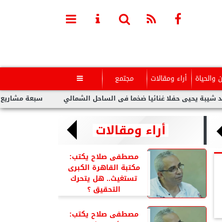
ن والحياة
أراء ومقالات
مجتمع

حيى حفلا غنائيا ضخما فى الساحل الشمالي
سبعة مشاريع لفنانين عر
أراء ومقالات
مصطفى صلاح يكتب:
مكتبة القاهرة الكبرى
تستغيث.. هل يتحرك
التحقيق ؟
مصطفى صلاح يكتب: