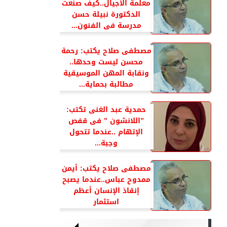
معلمة الأجيال..كيف صنعت
الدكتورة نبيلة حسن
مدرسة فى الفنون...
مصطفى صلاح يكتب: رحمة
محسن ليست وحدها..
ونقابة المهن الموسيقية
مطالبة بحماية...
حمدية عبد الغنى تكتب:
”اللانشون ” فى قفص
الإتهام ..عندما تتحول
وجبة...
مصطفى صلاح يكتب: أيمن
ممدوح عباس..عندما يصبح
إنقاذ الإنسان أعظم
استثمار