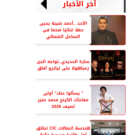
آخر الأخبار
الأحد ..أحمد شيبة يحيى
حفلا غنائيا ضخما فى
الساحل الشمالي
سارة الحديدي..تواجه الجن
زمباهولا على تياترو آفاق
” يسألوا عنك” أولى
مفاجآت الكينج محمد منير
لصيف 2026
هندسة اتصالات CIC تطلق
أول طائرة مسيرة ذكية