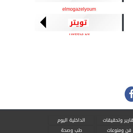
elmogazelyoum
تويتر
Tweets by
ارير وتحقيقات
الداخلية اليوم
فن ومنوعات
طب وصحة