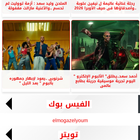
رحلة غنائية عاليمة ل نيفين علوبة
الملحن وليد سعد : أزمة تووليت لم
..وأصدقاؤها فى صيف الأوبرا 2026
تحسم ..والأغنية مازالت مقفولة
أحمد سعد..يطلق” الألبوم الإلكترو ”
شرنوبى ..يعود لإبهار جمهوره
اليوم تجربة موسيقية جريئة بطابع
بألبوم ” بعد الليل ”
عالمى
الفيس بوك
elmogazelyoum
تويتر