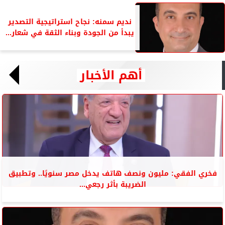
نديم سمنه: نجاح استراتيجية التصدير
يبدأ من الجودة وبناء الثقة في شعار...
أهم الأخبار
فخري الفقي: مليون ونصف هاتف يدخل مصر سنويًا.. وتطبيق
الضريبة بأثر رجعي...