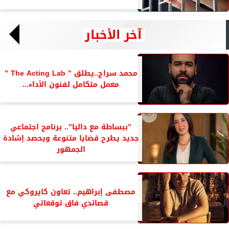
آخر الأخبار
محمد سراج..يطلق ” The Acting Lab ”
معمل متكامل لفنون الأداء...
”ببساطة مع داليا”.. برنامج اجتماعي
جديد يطرح قضايا متنوعة ويحصد إشادة
الجمهور
مصطفى إبراهيم.. تعاون كايروكي مع
قصائدي فاق توقعاتي