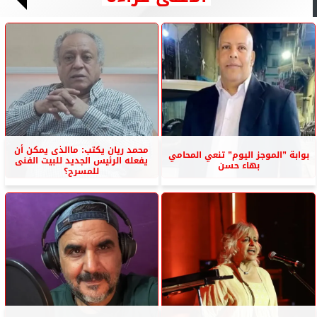
محمد ريان يكتب: ماالذى يمكن أن
بوابة ”الموجز اليوم” تنعي المحامي
يفعله الرئيس الجديد للبيت الفنى
بهاء حسن
للمسرح؟