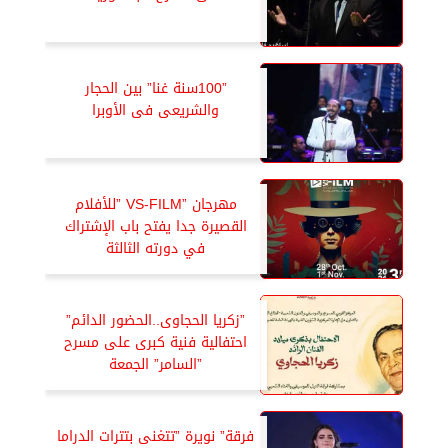
”100سنة غنا” بين الحجار
والشريعى فى الأوبرا
مهرجان ”VS-FILM ”للأفلام
القصيرة جدا يفتح باب الإشتراك
في دورته الثالثة
”زكريا الحجاوى..الحضور الدائم”
احتفالية فنية كبرى على مسرح
”السامر” الجمعة
فرقة” نويرة ”تتغنى بتترات الدراما