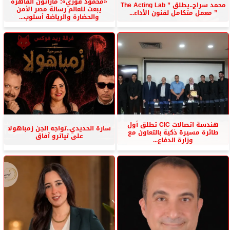
«محمود فوزي»: ماراثون القاهرة
محمد سراج..يطلق ” The Acting Lab
يبعث للعالم رسالة مصر الأمن
” معمل متكامل لفنون الأداء...
والحضارة والرياضة أسلوب...
هندسة اتصالات CIC تطلق أول
سارة الحديدي..تواجه الجن زمباهولا
طائرة مسيرة ذكية بالتعاون مع
على تياترو آفاق
وزارة الدفاع...