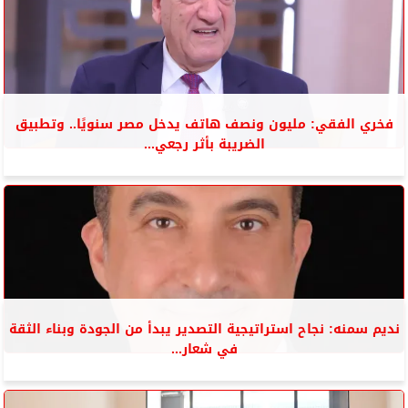
فخري الفقي: مليون ونصف هاتف يدخل مصر سنويًا.. وتطبيق
الضريبة بأثر رجعي...
نديم سمنه: نجاح استراتيجية التصدير يبدأ من الجودة وبناء الثقة
في شعار...