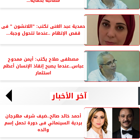
مطالبة بحماية...
حمدية عبد الغنى تكتب: ”اللانشون ” فى
قفص الإتهام ..عندما تتحول وجبة...
مصطفى صلاح يكتب: أيمن ممدوح
عباس..عندما يصبح إنقاذ الإنسان أعظم
استثمار
آخر الأخبار
أحمد خالد صالح..ضيف شرف مهرجان
بردية السينمائي فى دورة تحمل إسم
والده