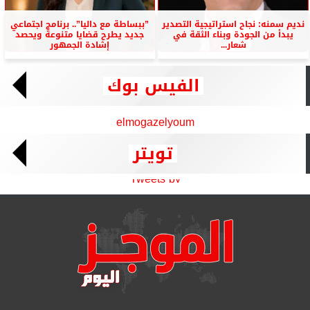
نديم سمنه: نجاح استراتيجية التصدير
”ببساطة مع داليا”.. برنامج اجتماعي
يبدأ من الجودة وبناء الثقة في
جديد يطرح قضايا متنوعة ويحصد
شعار...
إشادة الجمهور
الفيس بوك
elmogazelyoum
تويتر
Tweets by