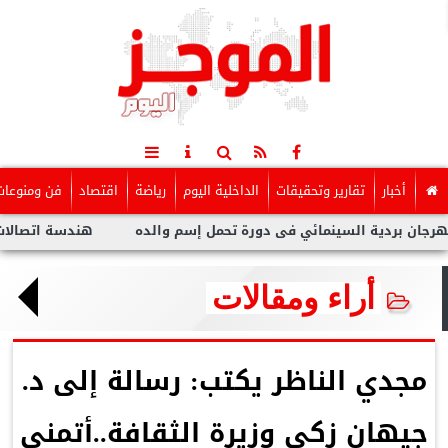
أخبار
تقارير وتحقيقات
الداخلية اليوم
رياضة
اقتصاد
فن ومنوعات
 السينمائي فى دورة تحمل إسم والده
هندسة اتصالات CIC تطلق أول طائرة مسيرة ذكية بالتعاون مع وزارة الدفاع المصرية
أراء ومقالات
مجدي الناظر يكتب: رسالة إلى د.
جيهان زكي وزيرة الثقافة..أتمنى