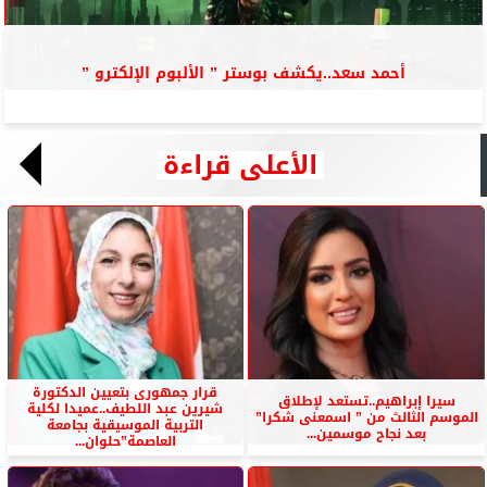
أحمد سعد..يكشف بوستر ” الألبوم الإلكترو ”
الأعلى قراءة
قرار جمهورى بتعيين الدكتورة
سيرا إبراهيم..تستعد لإطلاق
شيرين عبد اللطيف..عميدا لكلية
الموسم الثالث من ” اسمعنى شكرا”
التربية الموسيقية بجامعة
بعد نجاح موسمين...
العاصمة”حلوان...