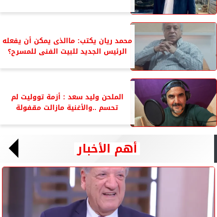
محمد ريان يكتب: ماالذى يمكن أن يفعله
الرئيس الجديد للبيت الفنى للمسرح؟
الملحن وليد سعد : أزمة تووليت لم
تحسم ..والأغنية مازالت مقفولة
أهم الأخبار