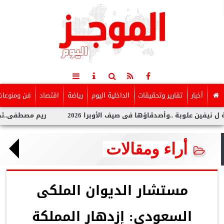
أخبار
تقارير وتحقيقات
الداخلية اليوم
رياضة
اقتصاد
فن ومنوعات
وبة ..وأصدقاؤها فى صيف الأوبرا 2026
ريم مصطفى..تخطف الأنظار 
أراء ومقالات
مستشار الديوان الملكى
السعودى: إزدهار المملكة