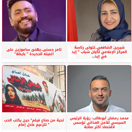
شيرين الشافعي..تتولى رئاسة
تامر حسنى..يهنئ ساموزين على
المركز الإعلامي لكيان شباب ” إيد
أغنيته الجديدة ” بايظة”
في إيد...
محمد رمضان أبوطالب: رؤية الرئيس
تحية من صناع فيلم” حين يكتب الحب
السيسي للأمن الغذائي تؤسس
” للزعيم عادل إمام
لاقتصاد أكثر صلابة