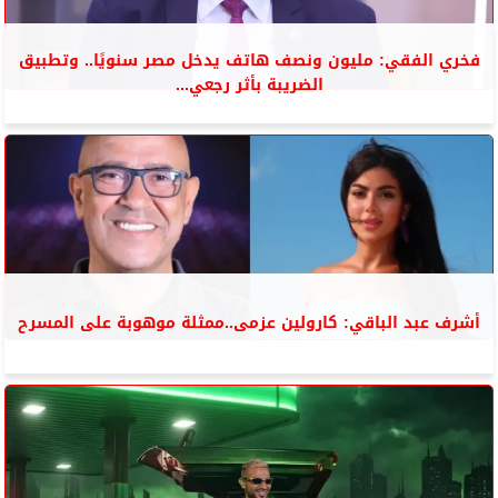
فخري الفقي: مليون ونصف هاتف يدخل مصر سنويًا.. وتطبيق
الضريبة بأثر رجعي...
أشرف عبد الباقي: كارولين عزمى..ممثلة موهوبة على المسرح