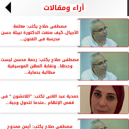
أراء ومقالات
مصطفى صلاح يكتب: معلمة
الأجيال..كيف صنعت الدكتورة نبيلة حسن
مدرسة فى الفنون...
مصطفى صلاح يكتب: رحمة محسن ليست
وحدها.. ونقابة المهن الموسيقية
مطالبة بحماية...
حمدية عبد الغنى تكتب: ”اللانشون ” فى
قفص الإتهام ..عندما تتحول وجبة...
مصطفى صلاح يكتب: أيمن ممدوح