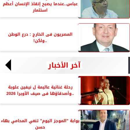
عباس..عندما يصبح إنقاذ الإنسان أعظم
استثمار
المصريون فى الخارج : درع الوطن
..ولكن!
آخر الأخبار
رحلة غنائية عاليمة ل نيفين علوبة
..وأصدقاؤها فى صيف الأوبرا 2026
بوابة ”الموجز اليوم” تنعي المحامي بهاء
حسن