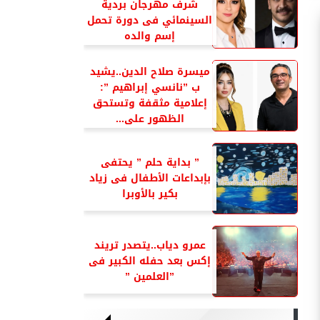
شرف مهرجان بردية
السينمائي فى دورة تحمل
إسم والده
ميسرة صلاح الدين..يشيد
ب ”نانسي إبراهيم ”:
إعلامية مثقفة وتستحق
الظهور على...
” بداية حلم ” يحتفى
بإبداعات الأطفال فى زياد
بكير بالأوبرا
عمرو دياب..يتصدر تريند
إكس بعد حفله الكبير فى
”العلمين ”