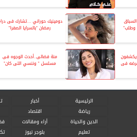
لسباق
دومينيك حوراني …تشارك فى درام
وطلب”
رمضان ”بالسرايا الصفرا”
 يكشفون
منة فضالى..أحدث الوجوه فى
عرضه فى
مسلسل ” وننسي اللى كان”
الرئيسية
أخبار
تق
رياضة
اقتصاد
الدين والحياة
أراء ومقالات
فض
تعليم
بلوجر نيوز
تكن