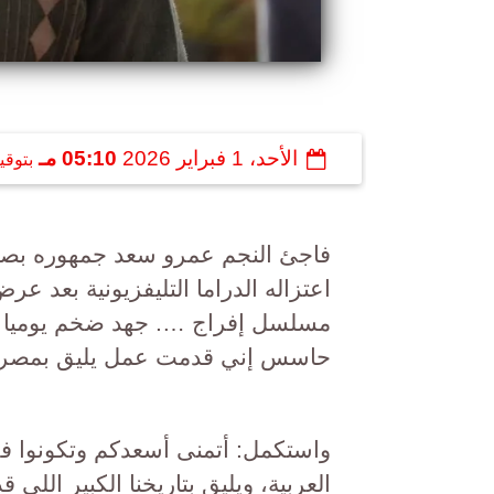
الأحد، 1 فبراير 2026
05:10 مـ
بتوقي
فاجئ النجم عمرو سعد جمهوره بصو
مسلسل إفراج …. جهد ضخم يوميا علش
حاسس إني قدمت عمل يليق بمصر.
واستكمل: أتمنى أسعدكم وتكونوا فخ
العربية، ويليق بتاريخنا الكبير اللي