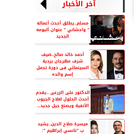
آخر الأخبار
مسلم..يطلق أحدث أعماله
” واحشاني ” عنوان ألبومه
الجديد
أحمد خالد صالح..ضيف
شرف مهرجان بردية
السينمائي فى دورة تحمل
إسم والده
الدكتور على الزرعى ..يقدم
أحدث الحلول لعلاج الجيوب
الأنفية ويصنع جيل جديد...
ميسرة صلاح الدين..يشيد
ب ”نانسي إبراهيم ”: