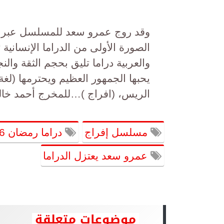
وقد روج عمرو سعد للمسلسل عبر حسا
الصورة الأولى من الدراما الإنساني
والعربية دراما تليق بحجم الثقة والن
يحبها الجمهور العظيم ويحترمها (ل
الريس، (افراج )…للمخرج أحمد خا
مسلسل إفراج
دراما رمضان 2026
عمرو سعد يعتزل الدراما
موضوعات متعلقة