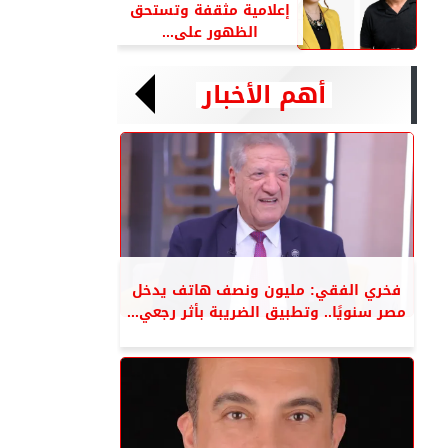
إعلامية مثقفة وتستحق
الظهور على...
أهم الأخبار
فخري الفقي: مليون ونصف هاتف يدخل
مصر سنويًا.. وتطبيق الضريبة بأثر رجعي...