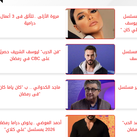
مسلسل
مروة الأزلى ..تتألق فى 3 أعمال
 يوسف
درامية
ي كان ”
 مسلسل
”فن الحرب” ليوسف الشريف حصريًا
وسف
على CBC في رمضان
ير مسلسل
ماجد الكدواني .. ب ”كان ياما كان
”فى رمضان
د الحب”
أحمد العوضي ..يخوض دراما رمضان
2026 بمسلسل ”علي كلاي”