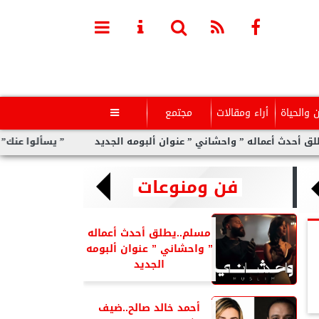
ن والحياة
أراء ومقالات
مجتمع

اله ” واحشاني ” عنوان ألبومه الجديد
” يسألوا عنك” أولى مفاجآت 
فن ومنوعات
مسلم..يطلق أحدث أعماله
” واحشاني ” عنوان ألبومه
الجديد
أحمد خالد صالح..ضيف