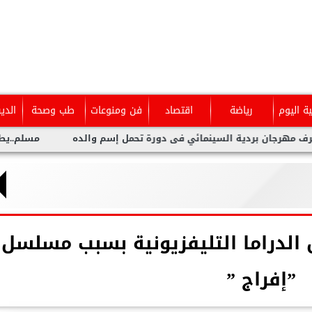
ية اليوم
رياضة
اقتصاد
فن ومنوعات
طب وصحة
الدي
بردية السينمائي فى دورة تحمل إسم والده
مسلم..يطلق أحدث أعم
 الدراما التليفزيونية بسبب مسلسل
”إفراج ”