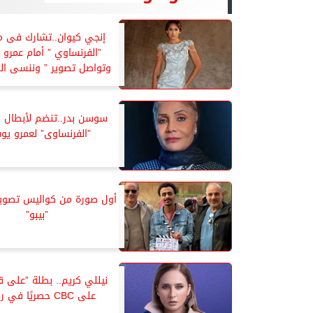
إنجي كيوان..تشارك فى 
”الفرنساوي ” أمام عمرو
وتواصل تصوير ” وننسى الل
سوسن بدر..تنضم لأبطال
”الفرنساوى” لعمرو ي
أول صورة من كواليس تصو
”بيبو”
نيللي كريم.. بطلة ”على ق
على CBC حصريًا في رمضان