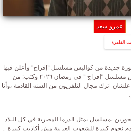
عمرو سعد
ت القاهرة
رة جديدة من كواليس مسلسل "إفراج" وأعلن فيها
اعتزاله الدراما التليفزيونية بعد عرض مسلسل "إفراج " فى رمضان ٢٠٢٦ وكتب: من
ان اترك مجال التلفزيون من السنه القادمة ،وأنا
ورين بمسلسل يمثل الدرما المصرية في كل البلاد
 قدم نجوم كبيرة للشعوب العربية مش أكاذيب كبيرة ..