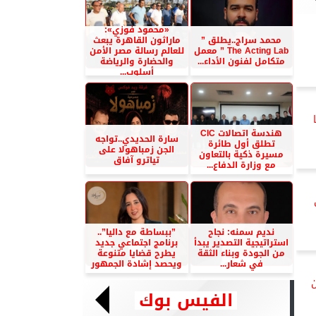
«محمود فوزي»:
محمد سراج..يطلق ”
ماراثون القاهرة يبعث
The Acting Lab ” معمل
للعالم رسالة مصر الأمن
متكامل لفنون الأداء...
والحضارة والرياضة
أسلوب...
هندسة اتصالات CIC
سارة الحديدي..تواجه
تطلق أول طائرة
الجن زمباهولا على
مسيرة ذكية بالتعاون
تياترو آفاق
مع وزارة الدفاع...
نديم سمنه: نجاح
”ببساطة مع داليا”..
استراتيجية التصدير يبدأ
برنامج اجتماعي جديد
من الجودة وبناء الثقة
يطرح قضايا متنوعة
في شعار...
ويحصد إشادة الجمهور
الفيس بوك