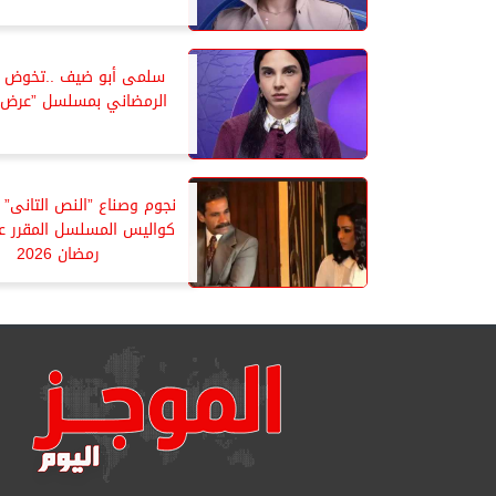
سلمى أبو ضيف ..تخوض ا
الرمضاني بمسلسل ”عرض 
نجوم وصناع ”النص التانى”
كواليس المسلسل المقرر 
رمضان 2026