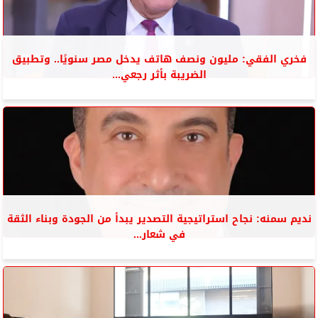
فخري الفقي: مليون ونصف هاتف يدخل مصر سنويًا.. وتطبيق
الضريبة بأثر رجعي...
نديم سمنه: نجاح استراتيجية التصدير يبدأ من الجودة وبناء الثقة
في شعار...