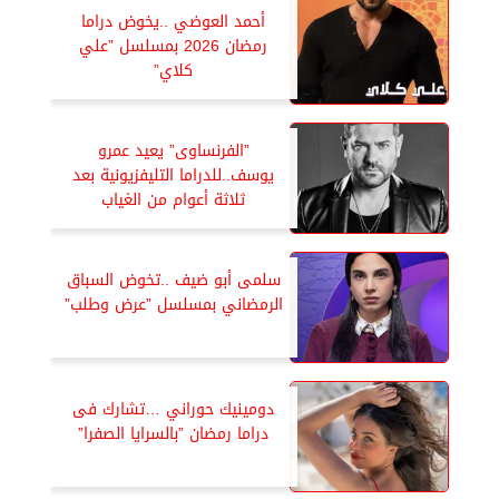
أحمد العوضي ..يخوض دراما
رمضان 2026 بمسلسل ”علي
كلاي”
”الفرنساوى” يعيد عمرو
يوسف..للدراما التليفزيونية بعد
ثلاثة أعوام من الغياب
سلمى أبو ضيف ..تخوض السباق
الرمضاني بمسلسل ”عرض وطلب”
دومينيك حوراني …تشارك فى
دراما رمضان ”بالسرايا الصفرا”