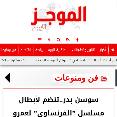
أخبار
تقارير وتحقيقات
الداخلية اليوم
رياضة
اقتصاد
فن ومنوعات
ماله ” واحشاني ” عنوان ألبومه الجديد
” يسألوا عنك” أولى مفاجآت
فن ومنوعات
سوسن بدر..تنضم لأبطال
مسلسل ”الفرنساوى” لعمرو