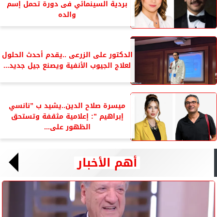
بردية السينمائي فى دورة تحمل إسم
والده
الدكتور على الزرعى ..يقدم أحدث الحلول
لعلاج الجيوب الأنفية ويصنع جيل جديد...
ميسرة صلاح الدين..يشيد ب ”نانسي
إبراهيم ”: إعلامية مثقفة وتستحق
الظهور على...
أهم الأخبار