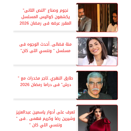
نجوم وصناع ”النص التانى”
يكشفون كواليس المسلسل
المقرر عرضه فى رمضان 2026
منة فضالى..أحدث الوجوه فى
مسلسل ” وننسي اللى كان”
طارق النهري..تاجر مخدرات مع ”
درش” فى دراما رمضان 2026
تعرف على أدوار ياسمين عبدالعزيز
وشيرين رضا وكريم فهمى ..فى ”
وننسي اللي كان ”