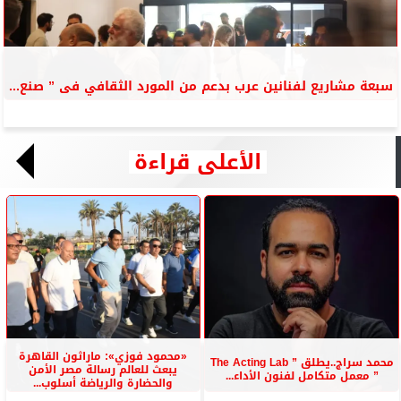
سبعة مشاريع لفنانين عرب بدعم من المورد الثقافي فى ” صنع...
الأعلى قراءة
«محمود فوزي»: ماراثون القاهرة
محمد سراج..يطلق ” The Acting Lab
يبعث للعالم رسالة مصر الأمن
” معمل متكامل لفنون الأداء...
والحضارة والرياضة أسلوب...