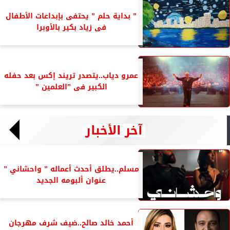
” بداية حلم ” يحتفى بإبداعات الأطفال
فى زياد بكير بالأوبرا
عمرو دياب..يتصدر تريند إكس بعد حفله
الكبير فى ”العلمين ”
آخر الأخبار
مسلم..يطلق أحدث أعماله ” واحشاني ”
عنوان ألبومه الجديد
أحمد خالد صالح..ضيف شرف مهرجان