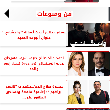
فن ومنوعات
مسلم..يطلق أحدث أعماله ” واحشاني ”
عنوان ألبومه الجديد
أحمد خالد صالح..ضيف شرف مهرجان
بردية السينمائي فى دورة تحمل إسم
والده
ميسرة صلاح الدين..يشيد ب ”نانسي
إبراهيم ”: إعلامية مثقفة وتستحق
الظهور على...