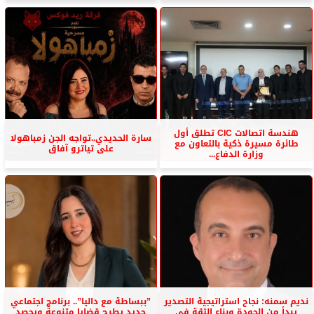
هندسة اتصالات CIC تطلق أول
سارة الحديدي..تواجه الجن زمباهولا
طائرة مسيرة ذكية بالتعاون مع
على تياترو آفاق
وزارة الدفاع...
نديم سمنه: نجاح استراتيجية التصدير
”ببساطة مع داليا”.. برنامج اجتماعي
يبدأ من الجودة وبناء الثقة في
جديد يطرح قضايا متنوعة ويحصد