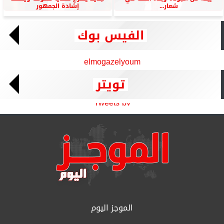
شعار...
إشادة الجمهور
الفيس بوك
elmogazelyoum
تويتر
Tweets by
الموجز اليوم