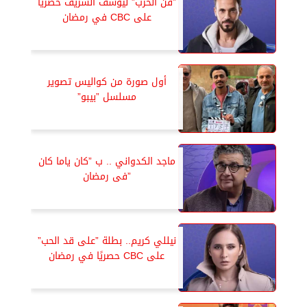
”فن الحرب” ليوسف الشريف حصريًا
على CBC في رمضان
أول صورة من كواليس تصوير
مسلسل ”بيبو”
ماجد الكدواني .. ب ”كان ياما كان
”فى رمضان
نيللي كريم.. بطلة ”على قد الحب”
على CBC حصريًا في رمضان