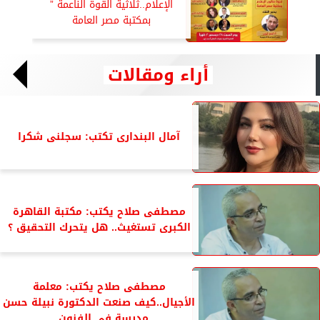
الإعلام..ثلاثية القوة الناعمة ”
بمكتبة مصر العامة
أراء ومقالات
آمال البندارى تكتب: سجلنى شكرا
مصطفى صلاح يكتب: مكتبة القاهرة
الكبرى تستغيث.. هل يتحرك التحقيق ؟
مصطفى صلاح يكتب: معلمة
الأجيال..كيف صنعت الدكتورة نبيلة حسن
مدرسة فى الفنون...