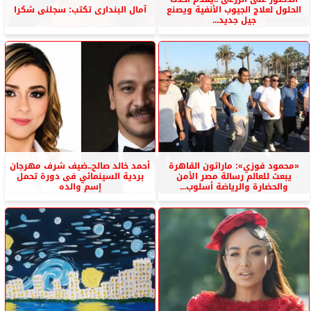
الحلول لعلاج الجيوب الأنفية ويصنع
آمال البندارى تكتب: سجلنى شكرا
جيل جديد...
«محمود فوزي»: ماراثون القاهرة
أحمد خالد صالح..ضيف شرف مهرجان
يبعث للعالم رسالة مصر الأمن
بردية السينمائي فى دورة تحمل
والحضارة والرياضة أسلوب...
إسم والده