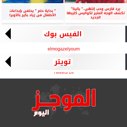
برد قارس وحب إنتهى..” يالينا”
” بداية حلم ” يحتفى بإبداعات
تكشف الوجه المثير لكواليس كليبها
الأطفال فى زياد بكير بالأوبرا
الجديد
الفيس بوك
elmogazelyoum
تويتر
Tweets by