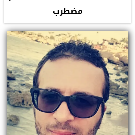
مضطرب