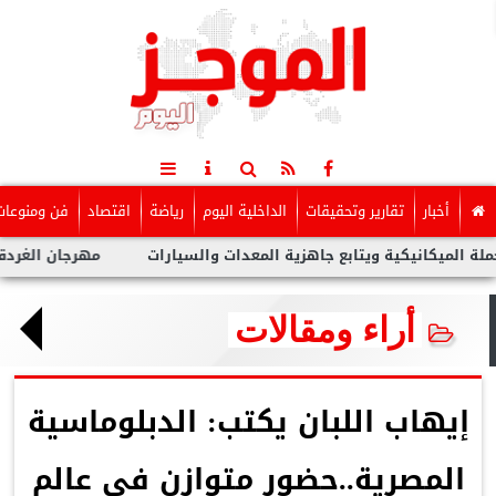
أخبار
تقارير وتحقيقات
الداخلية اليوم
رياضة
اقتصاد
فن ومنوعات
نيكية ويتابع جاهزية المعدات والسيارات
مهرجان الغردقة لسينما ا
أراء ومقالات
إيهاب اللبان يكتب: الدبلوماسية
المصرية..حضور متوازن فى عالم