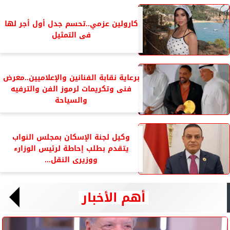
كارولين عزمي..تحسم جدل أول أجر لها
فى التمثيل
برعاية نقابة الفنانين والإعلاميين..معرض
فنى وتكريمات لرموز الفن والترفيه
والسياحة
وكيل لجنة الإسكان بمجلس النواب
يتقدم بطلب إحاطة لرئيس الوزارء
ووزيرى النقل...
أهم الأخبار