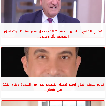
فخري الفقي: مليون ونصف هاتف يدخل مصر سنويًا.. وتطبيق
الضريبة بأثر رجعي...
نديم سمنه: نجاح استراتيجية التصدير يبدأ من الجودة وبناء الثقة
في شعار...