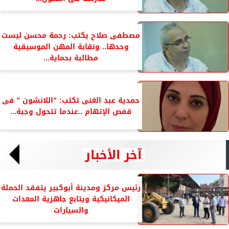
مصطفى صلاح يكتب: رحمة محسن ليست
وحدها.. ونقابة المهن الموسيقية
مطالبة بحماية...
حمدية عبد الغنى تكتب: ”اللانشون ” فى
قفص الإتهام ..عندما تتحول وجبة...
آخر الأخبار
رئيس مركز ومدينة أبوكبير يتفقد الحملة
الميكانيكية ويتابع جاهزية المعدات
والسيارات