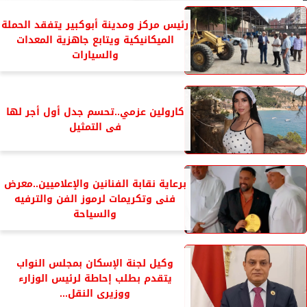
رئيس مركز ومدينة أبوكبير يتفقد الحملة
الميكانيكية ويتابع جاهزية المعدات
والسيارات
كارولين عزمي..تحسم جدل أول أجر لها
فى التمثيل
برعاية نقابة الفنانين والإعلاميين..معرض
فنى وتكريمات لرموز الفن والترفيه
والسياحة
وكيل لجنة الإسكان بمجلس النواب
يتقدم بطلب إحاطة لرئيس الوزارء
ووزيرى النقل...