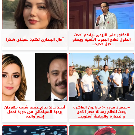
الدكتور على الزرعى ..يقدم أحدث
الحلول لعلاج الجيوب الأنفية ويصنع
آمال البندارى تكتب: سجلنى شكرا
جيل جديد...
«محمود فوزي»: ماراثون القاهرة
أحمد خالد صالح..ضيف شرف مهرجان
يبعث للعالم رسالة مصر الأمن
بردية السينمائي فى دورة تحمل
والحضارة والرياضة أسلوب...
إسم والده