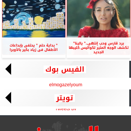
برد قارس وحب إنتهى..” يالينا”
” بداية حلم ” يحتفى بإبداعات
تكشف الوجه المثير لكواليس كليبها
الأطفال فى زياد بكير بالأوبرا
الجديد
الفيس بوك
elmogazelyoum
تويتر
Tweets by