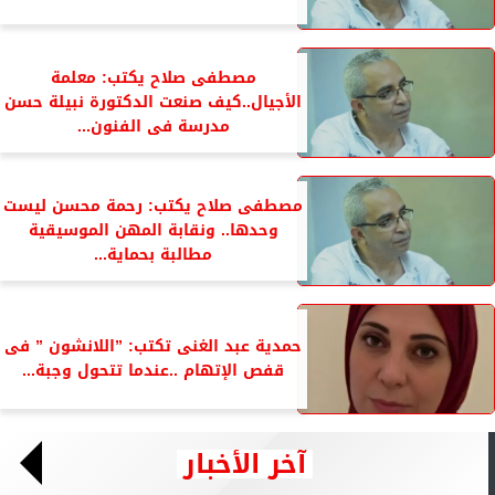
مصطفى صلاح يكتب: معلمة
الأجيال..كيف صنعت الدكتورة نبيلة حسن
مدرسة فى الفنون...
مصطفى صلاح يكتب: رحمة محسن ليست
وحدها.. ونقابة المهن الموسيقية
مطالبة بحماية...
حمدية عبد الغنى تكتب: ”اللانشون ” فى
قفص الإتهام ..عندما تتحول وجبة...
آخر الأخبار