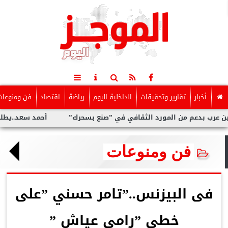
أخبار
تقارير وتحقيقات
الداخلية اليوم
رياضة
اقتصاد
فن ومنوعات
ن المورد الثقافي في ”صنع بسحرك”
أحمد سعد..يطلق” الألبوم الإل
فن ومنوعات
فى البيزنس..”تامر حسني ”على
خطى ”رامى عياش ”