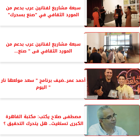
سبعة مشاريع لفنانين عرب بدعم من
المورد الثقافي في ”صنع بسحرك”
سبعة مشاريع لفنانين عرب بدعم من
المورد الثقافي فى ” صنع...
أحمد عمر..ضيف برنامج ” سعد مولعها نار
” اليوم
مصطفى صلاح يكتب: مكتبة القاهرة
الكبرى تستغيث.. هل يتحرك التحقيق ؟