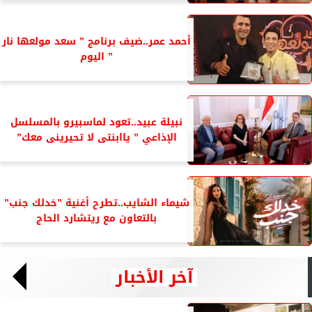
أحمد عمر..ضيف برنامج ” سعد مولعها نار
” اليوم
نبيلة عبيد..تعود لماسبيرو بالمسلسل
الإذاعي ” ياابنتى لا تحيرينى معك”
شيماء الشايب..تطرح أغنية ”خدلك جنب”
بالتعاون مع ريتشارد الحاج
آخر الأخبار