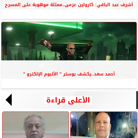
أشرف عبد الباقي: كارولين عزمى..ممثلة موهوبة على المسرح
أحمد سعد..يكشف بوستر ” الألبوم الإلكترو ”
الأعلى قراءة