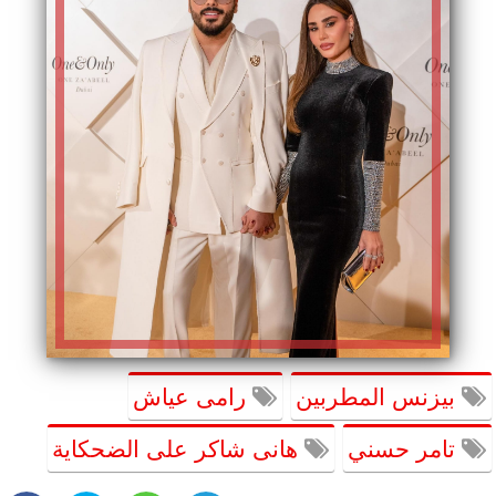
بيزنس المطربين
رامى عياش
تامر حسني
هانى شاكر على الضحكاية