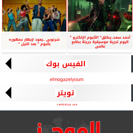
أحمد سعد..يطلق” الألبوم الإلكترو ”
شرنوبى ..يعود لإبهار جمهوره
اليوم تجربة موسيقية جريئة بطابع
بألبوم ” بعد الليل ”
عالمى
الفيس بوك
elmogazelyoum
تويتر
Tweets by