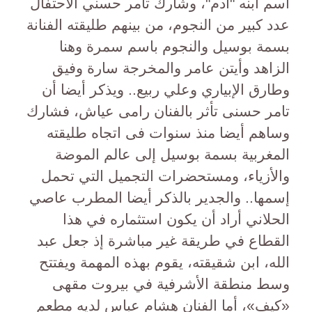
اسم ابنه "آدم"، وشارك تامر حسني الاحتفال
عدد كبير من النجوم، من بينهم طليقته الفنانة
بسمة بوسيل والنجوم باسم سمرة وهنا
الزاهد وأيتن عامر والمخرجة سارة وفيق
وطارق الإبياري وعلي ربيع.. ويذكر أيضا أن
تامر حسنى تأثر بالفنان رامى عياش، فشارك
وساهم أيضا منذ سنوات فى اتجاه طليقته
المغربية بسمة بوسيل إلى عالم الموضة
والأزياء، ومستحضرات التجميل التي تحمل
إسمها.. والجدير بالذكر أيضا المطرب عاصي
الحلاني أراد أن يكون استثماره في هذا
القطاع في طريقة غير مباشرة إذ جعل عبد
الله، ابن شقيقته، يقوم بهذه المهمة ويفتتح
وسط منطقة الأشرفية في بيروت مقهى
«كيف»، أما الفنان هشام عباس لديه مطعم