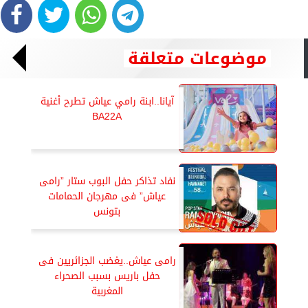
موضوعات متعلقة
آيانا..ابنة رامي عياش تطرح أغنية
BA22A
نفاد تذاكر حفل البوب ستار ”رامى
عياش” فى مهرجان الحمامات
بتونس
رامى عياش..يغضب الجزائريين فى
حفل باريس بسبب الصحراء
المغربية