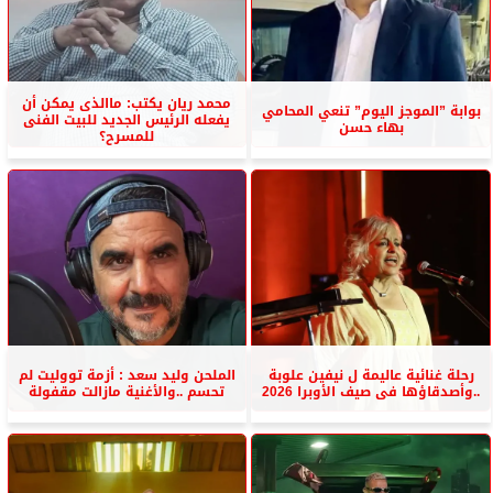
محمد ريان يكتب: ماالذى يمكن أن
بوابة ”الموجز اليوم” تنعي المحامي
يفعله الرئيس الجديد للبيت الفنى
بهاء حسن
للمسرح؟
رحلة غنائية عاليمة ل نيفين علوبة
الملحن وليد سعد : أزمة تووليت لم
..وأصدقاؤها فى صيف الأوبرا 2026
تحسم ..والأغنية مازالت مقفولة