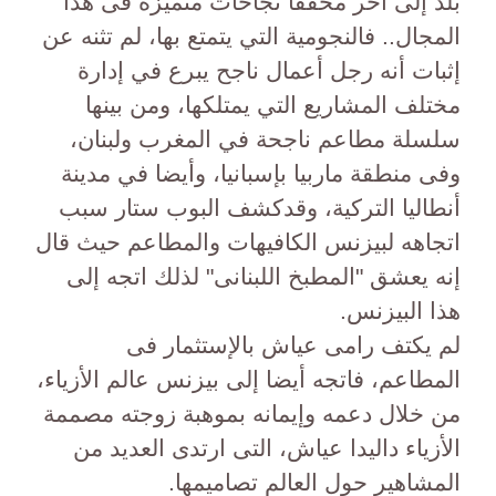
بلد إلى آخر محققا نجاحات متميزة فى هذا
المجال.. فالنجومية التي يتمتع بها، لم تثنه عن
إثبات أنه رجل أعمال ناجح يبرع في إدارة
مختلف المشاريع التي يمتلكها، ومن بينها
سلسلة مطاعم ناجحة في المغرب ولبنان،
وفى منطقة ماربيا بإسبانيا، وأيضا في مدينة
أنطاليا التركية، وقدكشف البوب ستار سبب
اتجاهه لبيزنس الكافيهات والمطاعم حيث قال
إنه يعشق "المطبخ اللبنانى" لذلك اتجه إلى
هذا البيزنس.
لم يكتف رامى عياش بالإستثمار فى
المطاعم، فاتجه أيضا إلى بيزنس عالم الأزياء،
من خلال دعمه وإيمانه بموهبة زوجته مصممة
الأزياء داليدا عياش، التى ارتدى العديد من
المشاهير حول العالم تصاميمها.