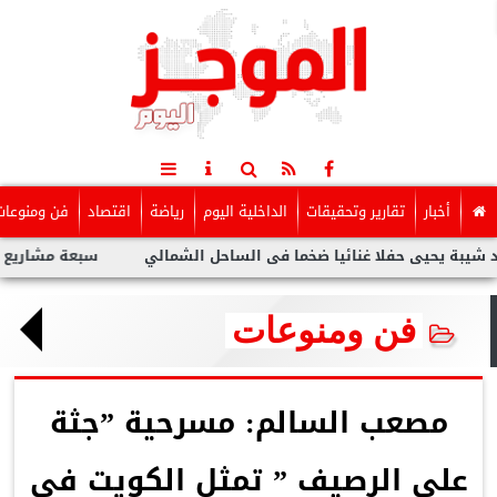
أخبار
تقارير وتحقيقات
الداخلية اليوم
رياضة
اقتصاد
فن ومنوعات
ى حفلا غنائيا ضخما فى الساحل الشمالي
سبعة مشاريع لفنانين عرب
فن ومنوعات
مصعب السالم: مسرحية ”جثة
على الرصيف ” تمثل الكويت في