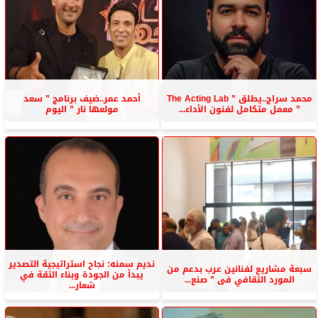
محمد سراج..يطلق ” The Acting Lab
أحمد عمر..ضيف برنامج ” سعد
” معمل متكامل لفنون الأداء...
مولعها نار ” اليوم
نديم سمنه: نجاح استراتيجية التصدير
سبعة مشاريع لفنانين عرب بدعم من
يبدأ من الجودة وبناء الثقة في
المورد الثقافي فى ” صنع...
شعار...