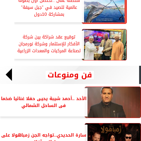
سلطنة عمان ..تحتضن أول بطولة
عالمية للصيد في ”جبل سيفة”
بمشاركة 10دول
توقيع عقد شراكة بين شركة
الأفكار للإستثمار وشركة نورمجان
لصناعة المركبات والمعدات الزراعية
فن ومنوعات
الأحد ..أحمد شيبة يحيى حفلا غنائيا ضخما
فى الساحل الشمالي
سارة الحديدي..تواجه الجن زمباهولا على