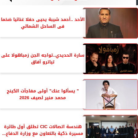
الأحد ..أحمد شيبة يحيى حفلا غنائيا ضخما
فى الساحل الشمالي
سارة الحديدي..تواجه الجن زمباهولا على
تياترو آفاق
” يسألوا عنك” أولى مفاجآت الكينج
محمد منير لصيف 2026
هندسة اتصالات CIC تطلق أول طائرة
مسيرة ذكية بالتعاون مع وزارة الدفاع...