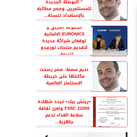
” البوصلة الجديدة
للمستثمرين..ومصر مطالبة
بالإستعداد لنسخة...
مجموعة العربي و
EURONICS الالمانية
توقعان شراكة جديدة
لتقديم منتجات تورنيدو
للسوق...
نديم سمنة: مصر رسخت
مكانتها على خريطة
الاستثمار العالمية
«ريتش بيك» تجدد شهادة
FSSC 22000 وتعزز ثقافة
سلامة الغذاء لدعم
جاهزية...