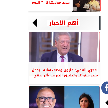
سعد مولعها نار ” اليوم
أهم الأخبار
فخري الفقي: مليون ونصف هاتف يدخل
مصر سنويًا.. وتطبيق الضريبة بأثر رجعي...