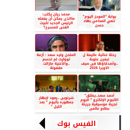
محمد ريان يكتب:
بوابة ”الموجز اليوم”
ماالذى يمكن أن يفعله
تنعي المحامي بهاء
الرئيس الجديد للبيت
حسن
الفنى للمسرح؟
رحلة غنائية عاليمة ل
الملحن وليد سعد : أزمة
نيفين علوبة
تووليت لم تحسم
..وأصدقاؤها فى صيف
..والأغنية مازالت
الأوبرا 2026
مقفولة
أحمد سعد..يطلق”
شرنوبى ..يعود لإبهار
الألبوم الإلكترو ” اليوم
جمهوره بألبوم ” بعد
تجربة موسيقية جريئة
الليل ”
بطابع عالمى
الفيس بوك