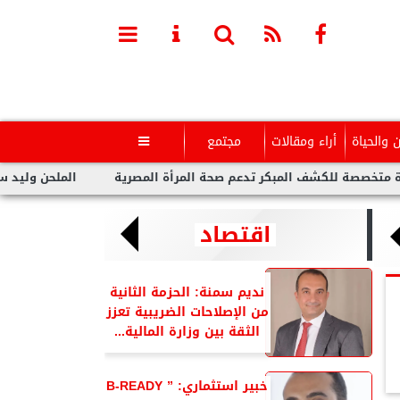
ن والحياة
أراء ومقالات
مجتمع

للكشف المبكر تدعم صحة المرأة المصرية
الملحن وليد سعد : أزمة 
اقتصاد
نديم سمنة: الحزمة الثانية
من الإصلاحات الضريبية تعزز
الثقة بين وزارة المالية...
خبير استثماري: ” B-READY