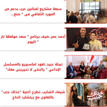
سبعة مشاريع لفنانين عرب بدعم من
المورد الثقافي فى ” صنع...
أحمد عمر..ضيف برنامج ” سعد مولعها نار
” اليوم
نبيلة عبيد..تعود لماسبيرو بالمسلسل
الإذاعي ” ياابنتى لا تحيرينى معك”
شيماء الشايب..تطرح أغنية ”خدلك جنب”
بالتعاون مع ريتشارد الحاج