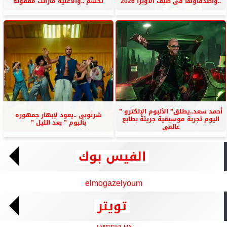
..وأصدقاؤها فى صيف الأوبرا 2026
تحسم ..والأغنية مازالت مقفولة
أحمد سعد..يطلق” الألبوم الإلكترو ”
شرنوبى ..يعود لإبهار جمهوره
اليوم تجربة موسيقية جريئة بطابع
بألبوم ” بعد الليل ”
عالمى
الفيس بوك
elmogazelyoum
تويتر
Tweets by