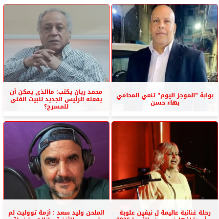
محمد ريان يكتب: ماالذى يمكن أن
بوابة ”الموجز اليوم” تنعي المحامي
يفعله الرئيس الجديد للبيت الفنى
بهاء حسن
للمسرح؟
رحلة غنائية عاليمة ل نيفين علوبة
الملحن وليد سعد : أزمة تووليت لم