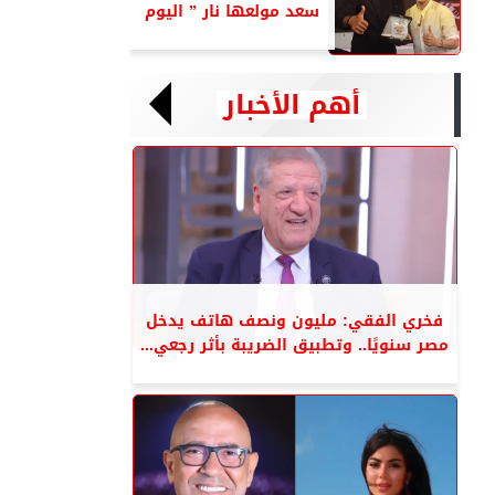
سعد مولعها نار ” اليوم
أهم الأخبار
فخري الفقي: مليون ونصف هاتف يدخل
مصر سنويًا.. وتطبيق الضريبة بأثر رجعي...