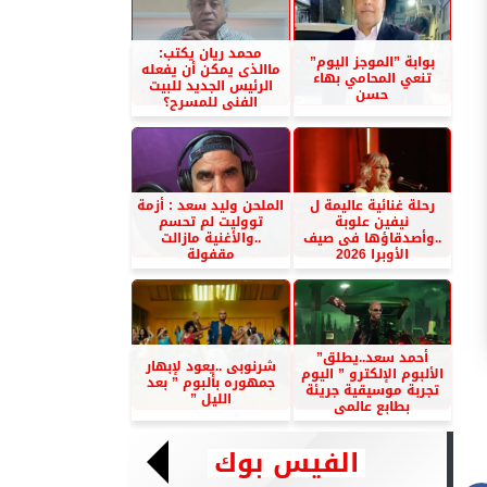
محمد ريان يكتب:
بوابة ”الموجز اليوم”
ماالذى يمكن أن يفعله
تنعي المحامي بهاء
الرئيس الجديد للبيت
حسن
الفنى للمسرح؟
رحلة غنائية عاليمة ل
الملحن وليد سعد : أزمة
نيفين علوبة
تووليت لم تحسم
..وأصدقاؤها فى صيف
..والأغنية مازالت
الأوبرا 2026
مقفولة
أحمد سعد..يطلق”
شرنوبى ..يعود لإبهار
الألبوم الإلكترو ” اليوم
جمهوره بألبوم ” بعد
تجربة موسيقية جريئة
الليل ”
بطابع عالمى
الفيس بوك