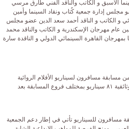
ما الأسبق و الكاتب والناقد الفني طارق مرسي
مجلس إدارة جمعية كُتاب ونقاد السينما وأمين
ئي و الكاتب و الناقد أحمد سعد الدين عضو مجلس
أمين عام مهرجان الإسكندرية و الكاتب والناقد محمد
 بمهرجان القاهرة السينمائي الدولي و الناقدة سارة
ن مسابقة مسافرون لسيناريو الأفلام الروائية
الطويلة و القصيرة و التسجيلية و الوثائقية ٨١ سيناريو بمختلف فروع المسابقة بعد
 مسافرون للسيناريو تأتي في إطار دعم الجمعية
العربي، ومنح الفرصة للمواهب الإبداعية الشابة