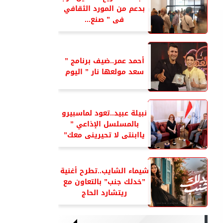
بدعم من المورد الثقافي
فى ” صنع...
أحمد عمر..ضيف برنامج ”
سعد مولعها نار ” اليوم
نبيلة عبيد..تعود لماسبيرو
بالمسلسل الإذاعي ”
ياابنتى لا تحيرينى معك”
شيماء الشايب..تطرح أغنية
”خدلك جنب” بالتعاون مع
ريتشارد الحاج