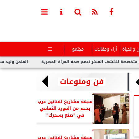
ن والحياة
أراء ومقالات
مجتمع

كشف المبكر تدعم صحة المرأة المصرية
الملحن وليد سعد : أزمة تو
فن ومنوعات
سبعة مشاريع لفنانين عرب
بدعم من المورد الثقافي
في ”صنع بسحرك”
سبعة مشاريع لفنانين عرب