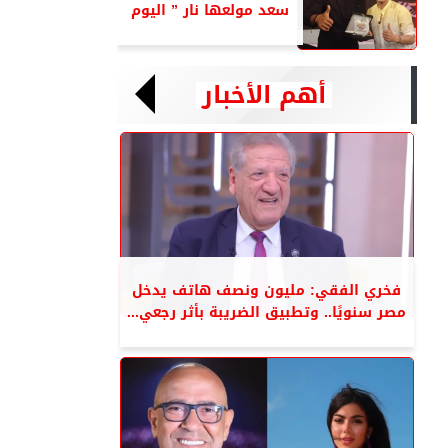
سعد مولعها نار ” اليوم
أهم الأخبار
فخري الفقي: مليون ونصف هاتف يدخل
مصر سنويًا.. وتطبيق الضريبة بأثر رجعي...