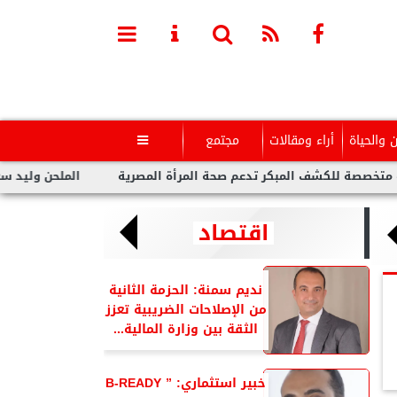
ن والحياة
أراء ومقالات
مجتمع

لكشف المبكر تدعم صحة المرأة المصرية
الملحن وليد سعد : أزمة ت
اقتصاد
نديم سمنة: الحزمة الثانية
من الإصلاحات الضريبية تعزز
الثقة بين وزارة المالية...
خبير استثماري: ” B-READY