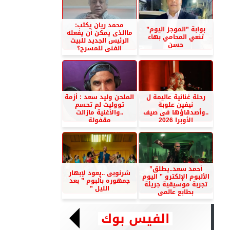
محمد ريان يكتب:
بوابة ”الموجز اليوم”
ماالذى يمكن أن يفعله
تنعي المحامي بهاء
الرئيس الجديد للبيت
حسن
الفنى للمسرح؟
رحلة غنائية عاليمة ل
الملحن وليد سعد : أزمة
نيفين علوبة
تووليت لم تحسم
..وأصدقاؤها فى صيف
..والأغنية مازالت
الأوبرا 2026
مقفولة
أحمد سعد..يطلق”
شرنوبى ..يعود لإبهار
الألبوم الإلكترو ” اليوم
جمهوره بألبوم ” بعد
تجربة موسيقية جريئة
الليل ”
بطابع عالمى
الفيس بوك