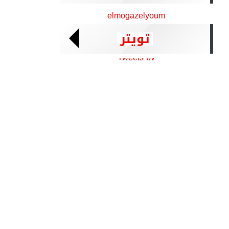
elmogazelyoum
تويتر
Tweets by