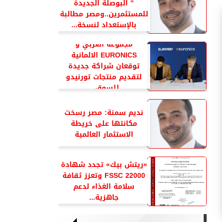
” البوصلة الجديدة
للمستثمرين..ومصر مطالبة
بالإستعداد لنسخة...
مجموعة العربي و
EURONICS الالمانية
توقعان شراكة جديدة
لتقديم منتجات تورنيدو
للسوق...
نديم سمنة: مصر رسخت
مكانتها على خريطة
الاستثمار العالمية
«ريتش بيك» تجدد شهادة
FSSC 22000 وتعزز ثقافة
سلامة الغذاء لدعم
جاهزية...