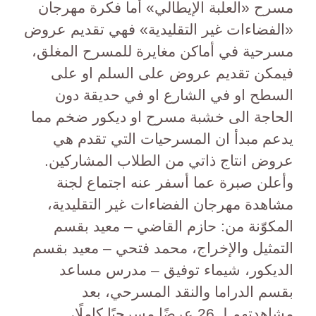
مسرح «العلبة الإيطالي» أما فكرة مهرجان
«الفضاءات غير التقليدية» فهي تقديم عروض
مسرحية في أماكن مغايرة للمسرح المغلق،
فيمكن تقديم عروض على السلم او على
السطح او في الشارع او في حديقة دون
الحاجة الى خشبة مسرح او ديكور ضخم مما
يدعم مبدأ ان المسرحيات التي تقدم هي
عروض انتاج ذاتي من الطلاب المشاركين.
وأعلن صبرة عما أسفر عنه اجتماع لجنة
مشاهدة مهرجان الفضاءات غير التقليدية،
المكوّنة من: حازم القاضي – معيد بقسم
التمثيل والإخراج، محمد فتحي – معيد بقسم
الديكور، شيماء توفيق – مدرس مساعد
بقسم الدراما والنقد المسرحي، بعد
مشاهدتهم لـ 26 عرضًا مسرحيًا كاملًا،