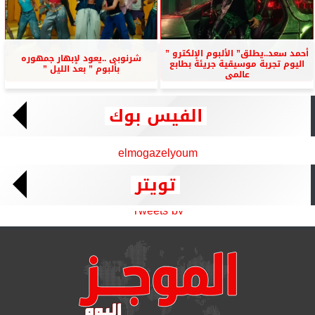
أحمد سعد..يطلق” الألبوم الإلكترو ”
شرنوبى ..يعود لإبهار جمهوره
اليوم تجربة موسيقية جريئة بطابع
بألبوم ” بعد الليل ”
عالمى
الفيس بوك
elmogazelyoum
تويتر
Tweets by