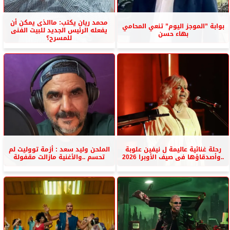
محمد ريان يكتب: ماالذى يمكن أن
بوابة ”الموجز اليوم” تنعي المحامي
يفعله الرئيس الجديد للبيت الفنى
بهاء حسن
للمسرح؟
رحلة غنائية عاليمة ل نيفين علوبة
الملحن وليد سعد : أزمة تووليت لم
..وأصدقاؤها فى صيف الأوبرا 2026
تحسم ..والأغنية مازالت مقفولة