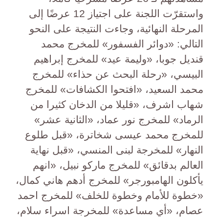
واستقرّت اللجنة على اجتياز 12 عرضًا إلى
المرحلة النهائية، وجاءت النتيجة على النحو
التالي: «دوائر الفسفور» للمخرج محمد
قنديل جوبا، «وليمة عيد» للمخرج إبراهيم
البيسي، «رحلة البحث عن حذاء» للمخرج
محمد السعيد، «افتحوا الكشافات» للمخرج
شهاب اشرف، «قليلا من الدخان كثيرا من
الرماد» للمخرج نور عماد، «الثانية عشر»
للمخرج محمد عيسى شخاترة، «قبل طلوع
النهار» للمخرجة لبنى المنسي، «قبل نهاية
العالم بدقائق» للمخرج ماركو نبيل، «انهم
يأكلون الهامبورجر» للمخرج أدهم هاني كمال،
«خطوة للأمام وخطوة للخلف» للمخرج احمد
عصام، «أي مساعدة» للمخرجة اسراء سلام،