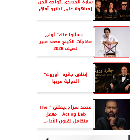
سارة الحديدي..تواجه الجن
زمباهولا على تياترو آفاق
” يسألوا عنك” أولى
مفاجآت الكينج محمد منير
لصيف 2026
إطلاق جائزة” أوروك”
الدولية قريبا
محمد سراج..يطلق ” The
Acting Lab ” معمل
متكامل لفنون الأداء...