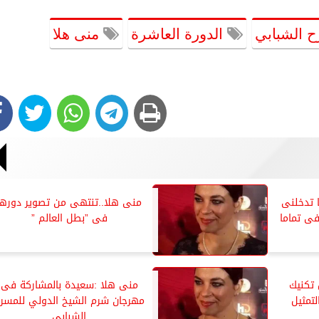
 الشبابي
الدورة العاشرة
منى هلا
 تدخلنى
منى هلا..تنتهى من تصوير دورها
فى تماما
فى ”بطل العالم ”
تكنيك
منى هلا :سعيدة بالمشاركة فى
لتمثيل
مهرجان شرم الشيخ الدولي للمسر
الشبابي