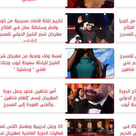
من كوريا
تكريم ثلاثة قامات مسرحية من كوري
فتتاح
وقطر وسلطنة عمان في افتتاح
 للمسرح
مهرجان شرم الشيخ الدولي للمسر
الشبابي
 للمسرح
لمسة وفاء ومحبة من مهرجان شر
سم علي
الشيخ للراحلة سميحة ايوب وجنات
 شاهين
تغني ” وحشتينا ”
ح الدورة
أمير شاهين..فخور بحمل دورة
خ الدولي
المهرجان لإسم ”إلهام شاهين ”
حة أيوب
..وأتمنى العودة إلى المسرح
ركة فى
10 ورش تدريبية وماستر كلاس ضم
ى تقديم
فعاليات الدورة العاشرة لمهرجان ش