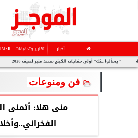
أخبار
تقارير وتحقيقات
الداخل
 يسألوا عنك” أولى مفاجآت الكينج محمد منير لصيف 2026
سارة الح
فن ومنوعات
منى هلا: أتمنى 
الفخراني..وأخل