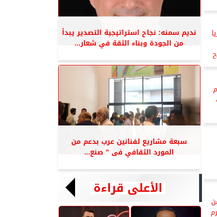
نديم سمنه: نجاح استراتيجية التصدير يبدأ
ا
من الجودة وبناء الثقة في شعار...
ح
م
سبعة مشاريع لفنانين عرب بدعم من
المورد الثقافي فى ” صنع...
الأعلى قراءة
ن
رم