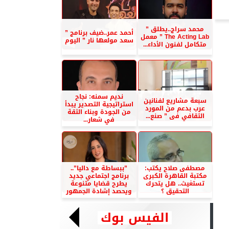
محمد سراج..يطلق ”
أحمد عمر..ضيف برنامج ”
The Acting Lab ” معمل
سعد مولعها نار ” اليوم
متكامل لفنون الأداء...
نديم سمنه: نجاح
سبعة مشاريع لفنانين
استراتيجية التصدير يبدأ
عرب بدعم من المورد
من الجودة وبناء الثقة
الثقافي فى ” صنع...
في شعار...
مصطفى صلاح يكتب:
”ببساطة مع داليا”..
مكتبة القاهرة الكبرى
برنامج اجتماعي جديد
تستغيث.. هل يتحرك
يطرح قضايا متنوعة
التحقيق ؟
ويحصد إشادة الجمهور
الفيس بوك