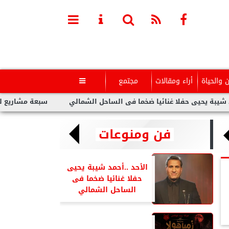
ن والحياة
أراء ومقالات
مجتمع

يى حفلا غنائيا ضخما فى الساحل الشمالي
سبعة مشاريع لفنانين عر
فن ومنوعات
الأحد ..أحمد شيبة يحيى
حفلا غنائيا ضخما فى
الساحل الشمالي