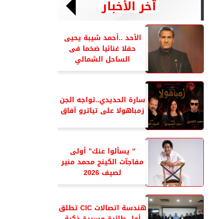
آخر الأخبار
الأحد ..أحمد شيبة يحيى
حفلا غنائيا ضخما فى
الساحل الشمالي
سارة الحديدي..تواجه الجن
زمباهولا على تياترو آفاق
” يسألوا عنك” أولى
مفاجآت الكينج محمد منير
لصيف 2026
هندسة اتصالات CIC تطلق
أول طائرة مسيرة ذكية