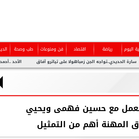
ية اليوم
رياضة
اقتصاد
فن ومنوعات
طب وصحة
الدي
ديدي..تواجه الجن زمباهولا على تياترو آفاق
الأحد ..أحمد شيبة يح
العمل مع حسين فهمى ويحيي
اق المهنة أهم من التمثيل