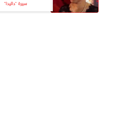
سيرة ”داليدا”