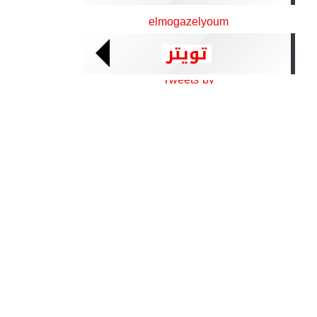
elmogazelyoum
تويتر
Tweets by