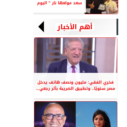
سعد مولعها نار ” اليوم
أهم الأخبار
فخري الفقي: مليون ونصف هاتف يدخل
مصر سنويًا.. وتطبيق الضريبة بأثر رجعي...