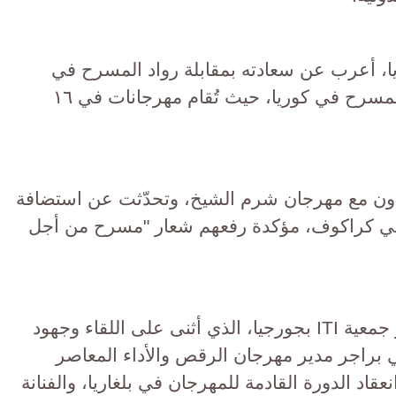
، أعرب عن سعادته بمقابلة رواد المسرح في
العالم، مشيرًا إلى الاهتمام الكبير بالمسرح في كوريا، حيث تُقام مهرجانات في ١٦
تعاون مع مهرجان شرم الشيخ، وتحدّثت عن استضافة
 في كراكوف، مؤكدة رفعهم شعار "مسرح من أجل
أما البروفسير ليفان خيتاجوري عضو جمعية ITI بجورجيا، الذي أثنى على اللقاء وجهود
ي براجر مدير مهرجان الرقص والأداء المعاصر
نعقاد الدورة القادمة للمهرجان في بلغاريا، والفنانة