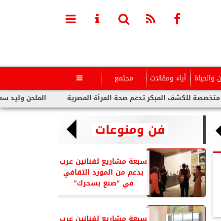
ن والحياة
أراء ومقالات
مجتمع

المبكر تدعم صحة المرأة المصرية
الملحن وليد سعد : أزمة تووليت 
فن ومنوعات
سبعة مشاريع لفنانين عرب
بدعم من المورد الثقافي
في ”صنع بسحرك”
سبعة مشاريع لفنانين عرب