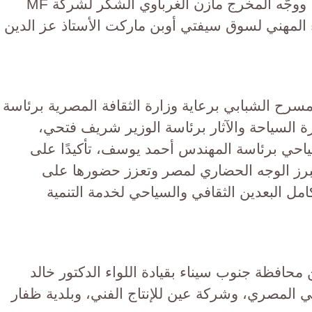
واختُتم اللقاء بالتقاط صورة تذكارية، ووجّه المخرج مازن الغرباوي الشكر لشركة MF
ء المهني لسوق سيفتي أوبن ماركت الأستاذ عز الدين
سرح الشبابي برعاية وزارة الثقافة المصرية برئاسة
ارة السياحة والآثار برئاسة الوزير شريف فتحي،
سياحي برئاسة المهندس أحمد يوسف، تأكيدًا على
ي تبرز الوجه الحضاري لمصر وتعزز حضورها على
مل البعدين الثقافي والسياحي لخدمة التنمية
حافظة جنوب سيناء بقيادة اللواء الدكتور خالد
لي المصري، وشركة عين للإنتاج الفني، وبلدية ظفار