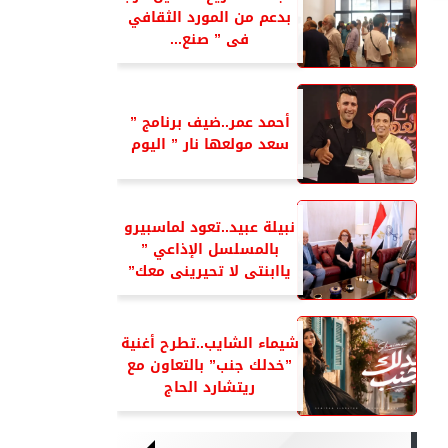
بدعم من المورد الثقافي
فى ” صنع...
أحمد عمر..ضيف برنامج ”
سعد مولعها نار ” اليوم
نبيلة عبيد..تعود لماسبيرو
بالمسلسل الإذاعي ”
ياابنتى لا تحيرينى معك”
شيماء الشايب..تطرح أغنية
”خدلك جنب” بالتعاون مع
ريتشارد الحاج