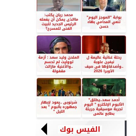
محمد ريان يكتب:
بوابة ”الموجز اليوم”
ماالذى يمكن أن يفعله
تنعي المحامي بهاء
الرئيس الجديد للبيت
حسن
الفنى للمسرح؟
رحلة غنائية عاليمة ل
الملحن وليد سعد : أزمة
نيفين علوبة
تووليت لم تحسم
..وأصدقاؤها فى صيف
..والأغنية مازالت
الأوبرا 2026
مقفولة
أحمد سعد..يطلق”
شرنوبى ..يعود لإبهار
الألبوم الإلكترو ” اليوم
جمهوره بألبوم ” بعد
تجربة موسيقية جريئة
الليل ”
بطابع عالمى
الفيس بوك