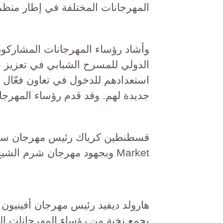
المهرجانات المختلفة في إطار منظم 
وأشاد رؤساء المهرجانات المشاركون 
الدولي للمسرح الشبابي في تعزيز 
استعدادهم للدخول في تعاون فعّال 
جديدة لهم. وقد قدم رؤساء المهرجان
Market وبجهود مهرجان شرم الشيخ الدولي، مؤكدًا فخره بمهرجان سيبيو الدولي.
هارولد ديفيد رئيس مهرجان أفينيون أ
يجمع نخبة من رؤساء المهرجانات الد