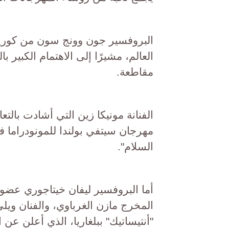
البروفسير جون وونج سون من كوريا
مقاطعة.
الفنانة مونيكا زين التي أشادت بال
مهرجان سيتفي بولندا للمونودراما
السلام".
المخرج مازن الغرباوي، والفنان ويل
"أنتيساتيك" ببلغاريا، الذي أعلن عن ا