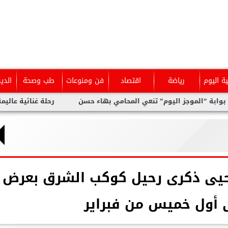
ية اليوم
رياضة
اقتصاد
فن ومنوعات
طب وصحة
الدي
جز اليوم” تنعي المحامي بهاء حسن
رحلة غنائية عاليمة ل نيفين علو
حيى ذكرى رحيل كوكب الشرق بعرض
أول خميس من فبراير