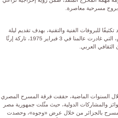
ا بروح مسرحية معاصرة.
ثيفًا للبروفات الفنية والتقنية، بهدف تقديم ليلة
مسرحية تليق بذكرى رحيل أم كلثوم، التي غادرت عالمنا في 3 فبراير 1975، تاركة إرثًا
ن الثقافي العربي.
 خلال السنوات الماضية، حققت فرقة المسرح المصري
 الجوائز والمشاركات الدولية، حيث مثّلت جمهورية مصر
 للمسرح بالجزائر من خلال عرض «وجوه»، وحصدت