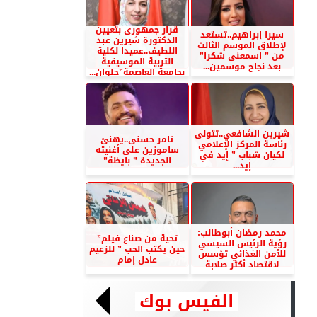
قرار جمهورى بتعيين
سيرا إبراهيم..تستعد
الدكتورة شيرين عبد
لإطلاق الموسم الثالث
اللطيف..عميدا لكلية
من ” اسمعنى شكرا”
التربية الموسيقية
بعد نجاح موسمين...
بجامعة العاصمة”حلوان...
شيرين الشافعي..تتولى
تامر حسنى..يهنئ
رئاسة المركز الإعلامي
ساموزين على أغنيته
لكيان شباب ” إيد في
الجديدة ” بايظة”
إيد...
محمد رمضان أبوطالب:
تحية من صناع فيلم”
رؤية الرئيس السيسي
حين يكتب الحب ” للزعيم
للأمن الغذائي تؤسس
عادل إمام
لاقتصاد أكثر صلابة
الفيس بوك