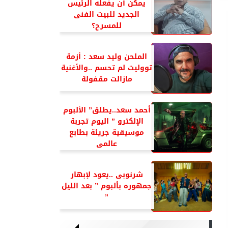
يمكن أن يفعله الرئيس
الجديد للبيت الفنى
للمسرح؟
الملحن وليد سعد : أزمة
تووليت لم تحسم ..والأغنية
مازالت مقفولة
أحمد سعد..يطلق” الألبوم
الإلكترو ” اليوم تجربة
موسيقية جريئة بطابع
عالمى
شرنوبى ..يعود لإبهار
جمهوره بألبوم ” بعد الليل
”