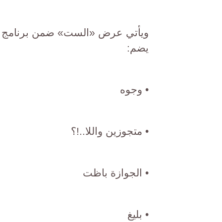
ويأتي عرض «الست» ضمن برنامج 
يضم:
• وجوه
• متجوزين واللا..!؟
• الجوازة باظت
• بليغ