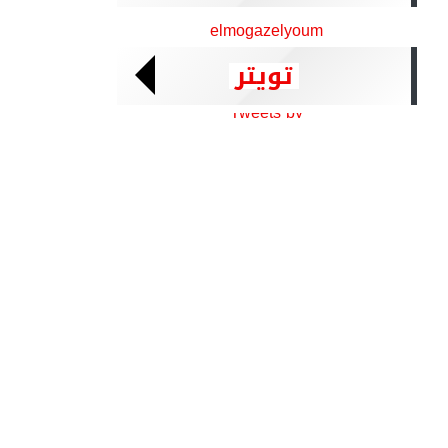
elmogazelyoum
تويتر
Tweets by