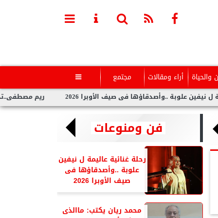
ن والحياة
أراء ومقالات
مجتمع

بة ..وأصدقاؤها فى صيف الأوبرا 2026
ريم مصطفى..تخطف الأنظار 
فن ومنوعات
رحلة غنائية عاليمة ل نيفين
علوبة ..وأصدقاؤها فى
صيف الأوبرا 2026
محمد ريان يكتب: ماالذى