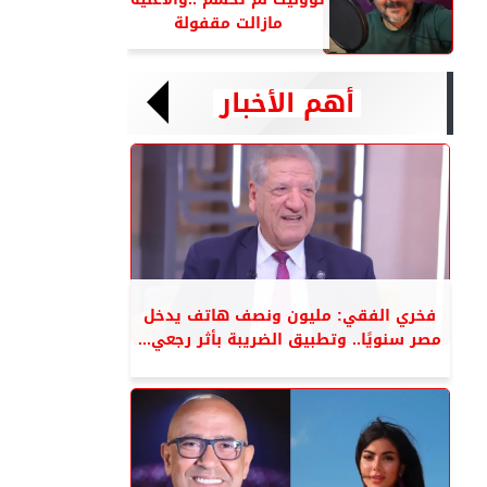
مازالت مقفولة
أهم الأخبار
فخري الفقي: مليون ونصف هاتف يدخل
مصر سنويًا.. وتطبيق الضريبة بأثر رجعي...