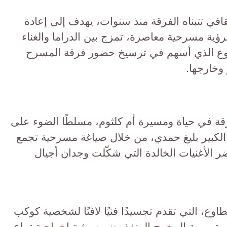
ي تتبناه الفرقة منذ سنوات، يهدف إلى إعادة
برؤية مسرحية معاصرة، تمزج بين الدراما والغناء
روع الذي أسهم في ترسيخ حضور فرقة المسرح
وخارجها.
 في حياة ومسيرة أم كلثوم، مسلطًا الضوء على
ار الكبير بليغ حمدي، من خلال صياغة مسرحية تجمع
حضر الأغنيات الخالدة التي شكّلت وجدان أجيال
وع، التي تقدم تجسيدًا فنيًا لافتًا لشخصية كوكب
ومة مهمة المخرج المنفذ، ضمن رؤية إخراجية تراعي