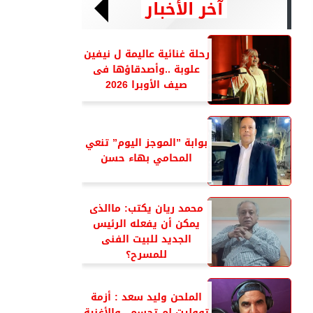
آخر الأخبار
رحلة غنائية عاليمة ل نيفين
علوبة ..وأصدقاؤها فى
صيف الأوبرا 2026
بوابة ”الموجز اليوم” تنعي
المحامي بهاء حسن
محمد ريان يكتب: ماالذى
يمكن أن يفعله الرئيس
الجديد للبيت الفنى
للمسرح؟
الملحن وليد سعد : أزمة
تووليت لم تحسم ..والأغنية