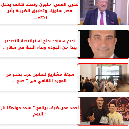
فخري الفقي: مليون ونصف هاتف يدخل
مصر سنويًا.. وتطبيق الضريبة بأثر
رجعي...
نديم سمنه: نجاح استراتيجية التصدير
يبدأ من الجودة وبناء الثقة في شعار...
سبعة مشاريع لفنانين عرب بدعم من
المورد الثقافي فى ” صنع...
أحمد عمر..ضيف برنامج ” سعد مولعها نار
” اليوم