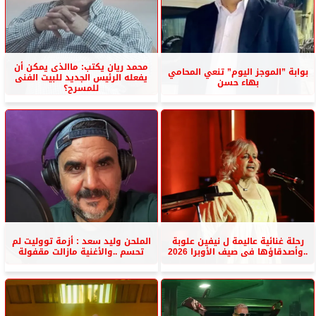
محمد ريان يكتب: ماالذى يمكن أن
بوابة ”الموجز اليوم” تنعي المحامي
يفعله الرئيس الجديد للبيت الفنى
بهاء حسن
للمسرح؟
رحلة غنائية عاليمة ل نيفين علوبة
الملحن وليد سعد : أزمة تووليت لم
..وأصدقاؤها فى صيف الأوبرا 2026
تحسم ..والأغنية مازالت مقفولة