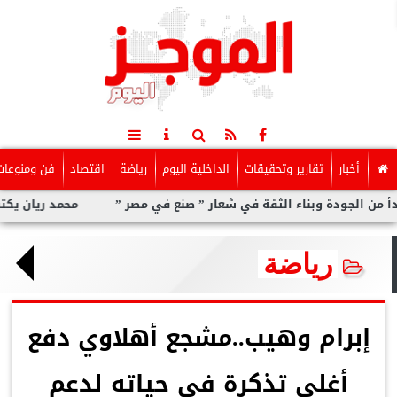
أخبار
تقارير وتحقيقات
الداخلية اليوم
رياضة
اقتصاد
فن ومنوعات
 وبناء الثقة في شعار ” صنع في مصر ”
محمد ريان يكتب: ماالذى يم
رياضة
إبرام وهيب..مشجع أهلاوي دفع
أغلى تذكرة فى حياته لدعم