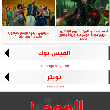
أحمد سعد..يطلق” الألبوم الإلكترو ”
شرنوبى ..يعود لإبهار جمهوره
اليوم تجربة موسيقية جريئة بطابع
بألبوم ” بعد الليل ”
عالمى
الفيس بوك
elmogazelyoum
تويتر
Tweets by