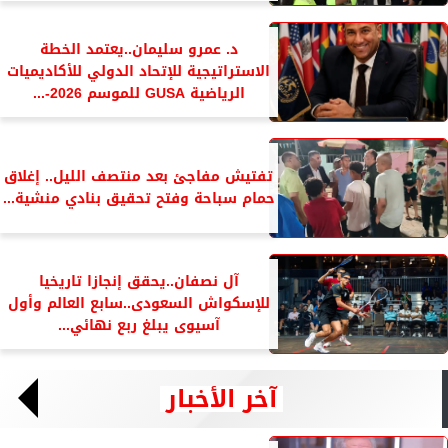
د. عمرو سليمان..يعتمد الخطة
الاستراتيجية للإتحاد الدولي للأكاديميات
الرياضية GUSA للموسم 2026-...
تفتيش مفاجئ بعد منتصف الليل.. إغلاق
حمام سباحة وفتح تحقيق بنادي منشية...
آل نصفان..يحقق إنجازا تاريخيا
للإسكواش السعودى..سابع العالم وأول
آسيوى يبلغ ربع نهائي...
آخر الأخبار