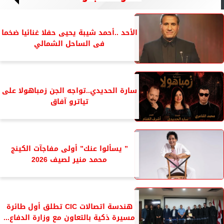
الأحد ..أحمد شيبة يحيى حفلا غنائيا ضخما
فى الساحل الشمالي
سارة الحديدي..تواجه الجن زمباهولا على
تياترو آفاق
” يسألوا عنك” أولى مفاجآت الكينج
محمد منير لصيف 2026
هندسة اتصالات CIC تطلق أول طائرة
مسيرة ذكية بالتعاون مع وزارة الدفاع...