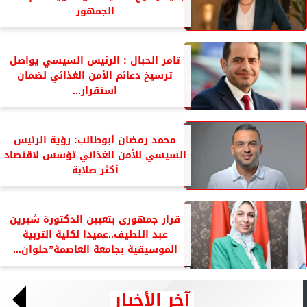
الجمهور
تامر الحبال : الرئيس السيسي يواصل
ترسيخ دعائم الأمن الغذائي لضمان
استقرار...
محمد رمضان أبوطالب: رؤية الرئيس
السيسي للأمن الغذائي تؤسس لاقتصاد
أكثر صلابة
قرار جمهورى بتعيين الدكتورة شيرين
عبد اللطيف..عميدا لكلية التربية
الموسيقية بجامعة العاصمة”حلوان...
آخر الأخبار