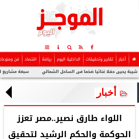
أخبار
تقارير وتحقيقات
الداخلية اليوم
رياضة
اقتصاد
فن ومنوعات
يى حفلا غنائيا ضخما فى الساحل الشمالي
سبعة مشاريع لفنانين عر
أخبار
اللواء طارق نصير..مصر تعزز
الحوكمة والحكم الرشيد لتحقيق