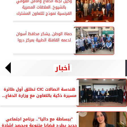
وكيل لجنة الدفاع والأمن القومي
بالشيوخ..العلاقات المصرية
الفرنسية نموذج للتعاون المشترك
حماة الوطن..يشكر محافظ أسوان
لدعمه القافلة الطبية بمركز دروا
أخبار
هندسة اتصالات CIC تطلق أول طائرة
مسيرة ذكية بالتعاون مع وزارة الدفاع...
”ببساطة مع داليا”.. برنامج اجتماعي
جديد يطرح قضايا متنوعة ويحصد إشادة