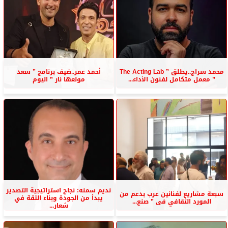
محمد سراج..يطلق ” The Acting Lab
أحمد عمر..ضيف برنامج ” سعد
” معمل متكامل لفنون الأداء...
مولعها نار ” اليوم
نديم سمنه: نجاح استراتيجية التصدير
سبعة مشاريع لفنانين عرب بدعم من
يبدأ من الجودة وبناء الثقة في
المورد الثقافي فى ” صنع...
شعار...