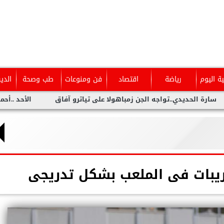
ية اليوم
رياضة
اقتصاد
فن ومنوعات
طب وصحة
الدي
ديدي..تواجه الجن زمباهولا على تياترو آفاق
الأحد ..أحمد شيبة يح
دريبات فى الملعب بشكل تدريجى