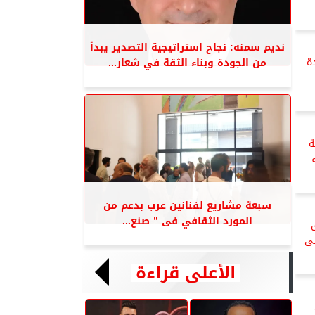
نديم سمنه: نجاح استراتيجية التصدير يبدأ
ة
من الجودة وبناء الثقة في شعار...
ة
سبعة مشاريع لفنانين عرب بدعم من
المورد الثقافي فى ” صنع...
أس أفريقيا ال11 فى
الأعلى قراءة