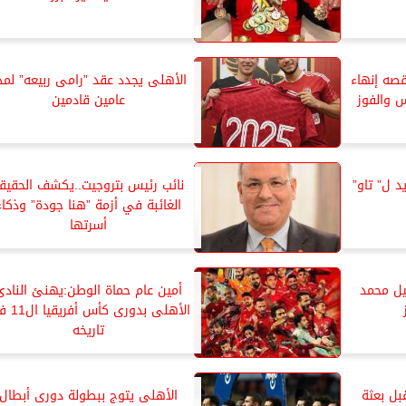
صه إنهاء
الأهلى يجدد عقد ”رامى ربيعه” لمد
 والفوز
عامين قادمين
د ل” تاو”
نائب رئيس بتروجيت..يكشف الحقيق
الغائبة في أزمة ”هنا جودة” وذكاء
أسرتها
يل محمد
أمين عام حماة الوطن:يهنئ النادى
الأهلى بدورى ك
تاريخه
بل بعثة
الأهلى يتوج ببطولة دورى أبطال