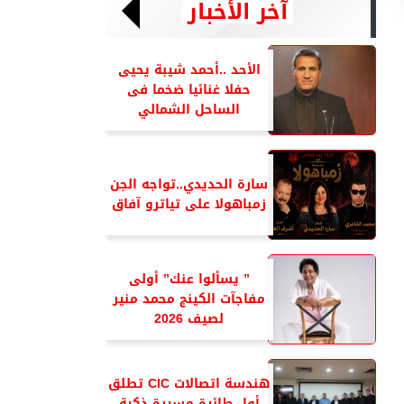
آخر الأخبار
الأحد ..أحمد شيبة يحيى
حفلا غنائيا ضخما فى
الساحل الشمالي
سارة الحديدي..تواجه الجن
زمباهولا على تياترو آفاق
” يسألوا عنك” أولى
مفاجآت الكينج محمد منير
لصيف 2026
هندسة اتصالات CIC تطلق
أول طائرة مسيرة ذكية