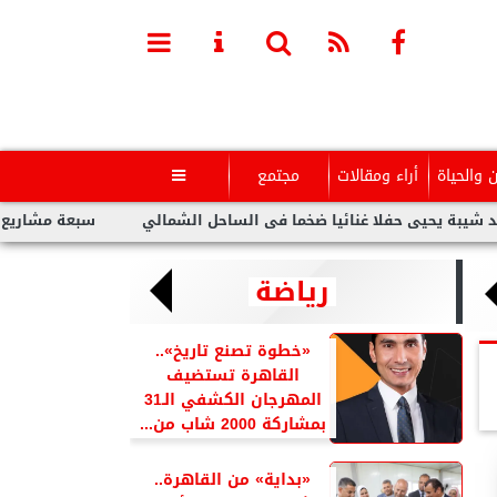
ن والحياة
أراء ومقالات
مجتمع

يى حفلا غنائيا ضخما فى الساحل الشمالي
سبعة مشاريع لفنانين عر
رياضة
«خطوة تصنع تاريخ»..
القاهرة تستضيف
المهرجان الكشفي الـ31
بمشاركة 2000 شاب من...
«بداية» من القاهرة..