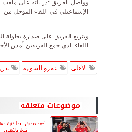
وواصل الفريق تدريباته على ملعب مخت
الإسماعيلي في اللقاء المؤجل من الجولة رقم 18 بمنافسات بطول
اللقاء الذي جمع الفريقين أمس الأحد والمؤجل
الأهلى
عمرو السولية
تدري
موضوعات متعلقة
أحمد صديق..يبدأ فترة مع
كولر بالأهلى