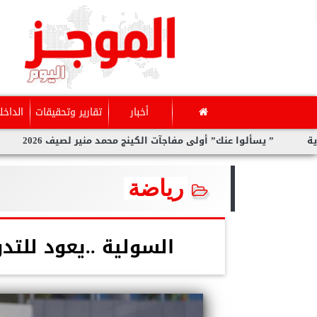
أخبار
تقارير وتحقيقات
الداخل
يسألوا عنك” أولى مفاجآت الكينج محمد منير لصيف 2026
سارة الح
رياضة
السولية ..يعود للت