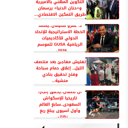
التكوين المهني بالأميرية
و«حنان الدنيا» يرسمان
طريق التمكين الاقتصادي...
د. عمرو سليمان..يعتمد
الخطة الاستراتيجية للإتحاد
الدولي للأكاديميات
الرياضية GUSA للموسم
2026-...
تفتيش مفاجئ بعد منتصف
الليل.. إغلاق حمام سباحة
وفتح تحقيق بنادي
منشية...
آل نصفان..يحقق إنجازا
تاريخيا للإسكواش
السعودى..سابع العالم
وأول آسيوى يبلغ ربع
نهائي...