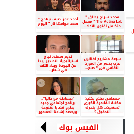
محمد سراج..يطلق ”
أحمد عمر..ضيف برنامج ”
The Acting Lab ” معمل
سعد مولعها نار ” اليوم
متكامل لفنون الأداء...
ل
نديم سمنه: نجاح
سبعة مشاريع لفنانين
استراتيجية التصدير يبدأ
عرب بدعم من المورد
من الجودة وبناء الثقة
الثقافي فى ” صنع...
في شعار...
مصطفى صلاح يكتب:
”ببساطة مع داليا”..
مكتبة القاهرة الكبرى
برنامج اجتماعي جديد
تستغيث.. هل يتحرك
يطرح قضايا متنوعة
التحقيق ؟
ويحصد إشادة الجمهور
الفيس بوك