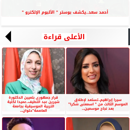
أحمد سعد..يكشف بوستر ” الألبوم الإلكترو ”
الأعلى قراءة
قرار جمهورى بتعيين الدكتورة
سيرا إبراهيم..تستعد لإطلاق
شيرين عبد اللطيف..عميدا لكلية
الموسم الثالث من ” اسمعنى شكرا”
التربية الموسيقية بجامعة
بعد نجاح موسمين...
العاصمة”حلوان...