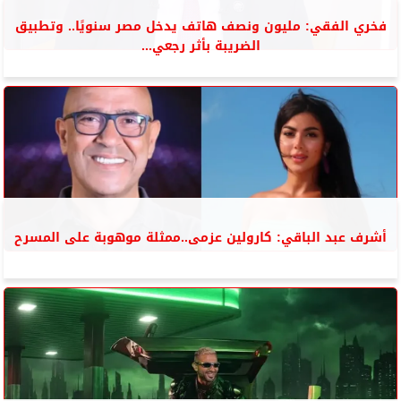
فخري الفقي: مليون ونصف هاتف يدخل مصر سنويًا.. وتطبيق
الضريبة بأثر رجعي...
أشرف عبد الباقي: كارولين عزمى..ممثلة موهوبة على المسرح