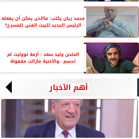
محمد ريان يكتب: ماالذى يمكن أن يفعله
الرئيس الجديد للبيت الفنى للمسرح؟
الملحن وليد سعد : أزمة تووليت لم
تحسم ..والأغنية مازالت مقفولة
أهم الأخبار