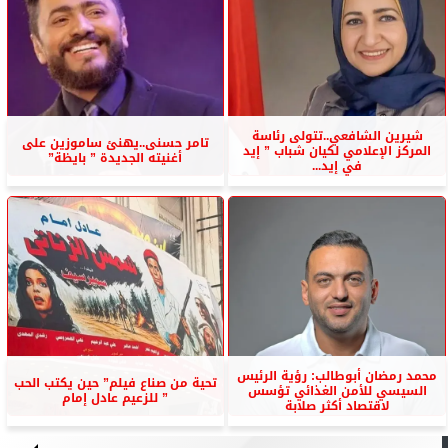
شيرين الشافعي..تتولى رئاسة
تامر حسنى..يهنئ ساموزين على
المركز الإعلامي لكيان شباب ” إيد
أغنيته الجديدة ” بايظة”
في إيد...
محمد رمضان أبوطالب: رؤية الرئيس
تحية من صناع فيلم” حين يكتب الحب
السيسي للأمن الغذائي تؤسس
” للزعيم عادل إمام
لاقتصاد أكثر صلابة