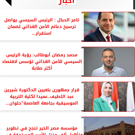
أخبار
تامر الحبال : الرئيس السيسي يواصل
ترسيخ دعائم الأمن الغذائي لضمان
استقرار...
محمد رمضان أبوطالب: رؤية الرئيس
السيسي للأمن الغذائي تؤسس لاقتصاد
أكثر صلابة
قرار جمهورى بتعيين الدكتورة شيرين
عبد اللطيف..عميدا لكلية التربية
الموسيقية بجامعة العاصمة”حلوان...
مؤسسه مصر الخير تنجح في تطوير
وتأهيل ألف منزل للأسر المستحقة في...