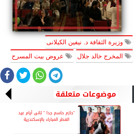
وزيرة الثقافة د. نيفين الكيلانى
المخرج خالد جلال
عروض بيت المسرح
موضوعات متعلقة
”حازم حاسم جدا ” ثانى أيام عيد
الفطر المبارك بالإسكندرية