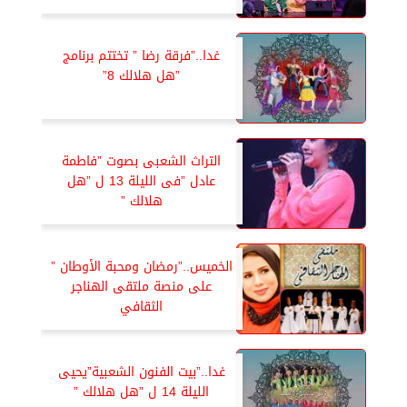
غدا..”فرقة رضا ” تختتم برنامج
”هل هلالك 8”
التراث الشعبى بصوت ”فاطمة
عادل ”فى الليلة 13 ل ”هل
هلالك ”
الخميس..”رمضان ومحبة الأوطان ”
على منصة ملتقى الهناجر
الثقافي
غدا..”بيت الفنون الشعبية”يحيى
الليلة 14 ل ”هل هلالك ”