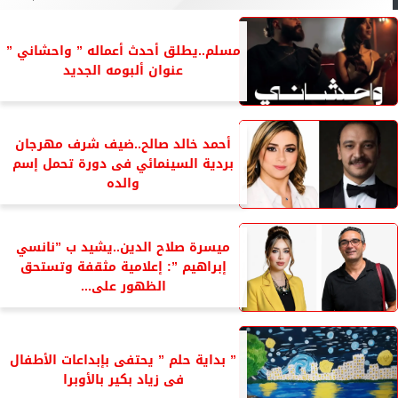
مسلم..يطلق أحدث أعماله ” واحشاني ”
عنوان ألبومه الجديد
أحمد خالد صالح..ضيف شرف مهرجان
بردية السينمائي فى دورة تحمل إسم
والده
ميسرة صلاح الدين..يشيد ب ”نانسي
إبراهيم ”: إعلامية مثقفة وتستحق
الظهور على...
” بداية حلم ” يحتفى بإبداعات الأطفال
فى زياد بكير بالأوبرا