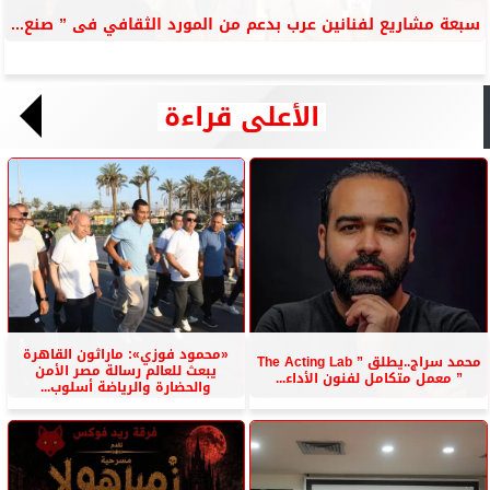
سبعة مشاريع لفنانين عرب بدعم من المورد الثقافي فى ” صنع...
الأعلى قراءة
«محمود فوزي»: ماراثون القاهرة
محمد سراج..يطلق ” The Acting Lab
يبعث للعالم رسالة مصر الأمن
” معمل متكامل لفنون الأداء...
والحضارة والرياضة أسلوب...