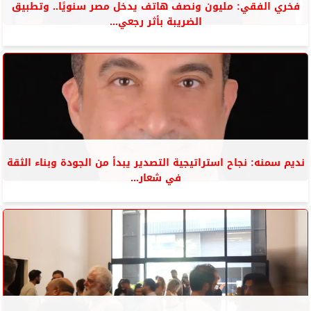
فخري الفقي: مليون ونصف هاتف يدخل مصر سنويًا.. وتطبيق
الضريبة بأثر رجعي...
نديم سمنه: نجاح استراتيجية التصدير يبدأ من الجودة وبناء الثقة
في شعار...