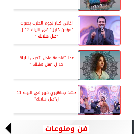
اغانى كبار نجوم الطرب بصوت
”مؤمن خليل” فى الليلة 12 ل
”هل هلالك ”
غدا..”فاطمة عادل ”تحيى الليلة
13 ل ”هل هلالك ”
حشد جماهيري كبير في الليلة 11
ل”هل هلالك”
فن ومنوعات