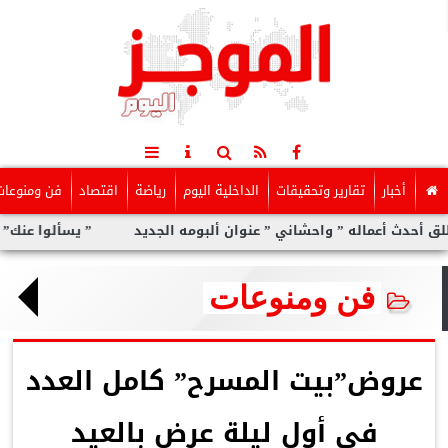
أخبار
تقارير وتحقيقات
الداخلية اليوم
رياضة
اقتصاد
فن ومنوعات
له ” واحشاني ” عنوان ألبومه الجديد
” يسألوا عنك” أولى مفاجآت ال
فن ومنوعات
عروض”بيت المسرح” كامل العدد
فى أول ليلة عرض بالعيد