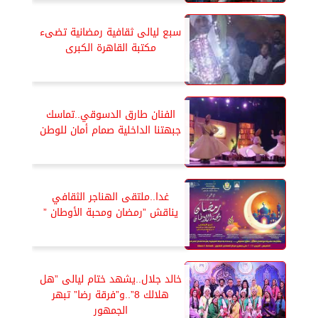
سبع ليالى ثقافية رمضانية تضىء
مكتبة القاهرة الكبرى
الفنان طارق الدسوقي..تماسك
جبهتنا الداخلية صمام أمان للوطن
غدا..ملتقى الهناجر الثقافي
يناقش ”رمضان ومحبة الأوطان ”
خالد جلال..يشهد ختام ليالى ”هل
هلالك 8”..و”فرقة رضا” تبهر
الجمهور