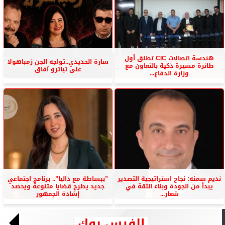
هندسة اتصالات CIC تطلق أول
سارة الحديدي..تواجه الجن زمباهولا
طائرة مسيرة ذكية بالتعاون مع
على تياترو آفاق
وزارة الدفاع...
نديم سمنه: نجاح استراتيجية التصدير
”ببساطة مع داليا”.. برنامج اجتماعي
يبدأ من الجودة وبناء الثقة في
جديد يطرح قضايا متنوعة ويحصد
شعار...
إشادة الجمهور
الفيس بوك