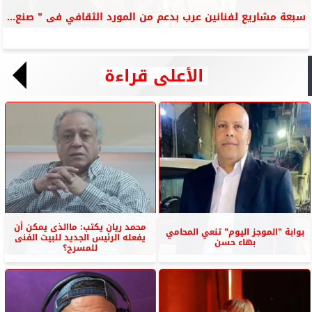
سبعة مشاريع لفنانين عرب بدعم من المورد الثقافي فى ” صنع...
الأعلى قراءة
محمد ريان يكتب: ماالذى يمكن أن
بوابة ”الموجز اليوم” تنعي المحامي
يفعله الرئيس الجديد للبيت الفنى
بهاء حسن
للمسرح؟