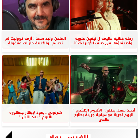
رحلة غنائية عاليمة ل نيفين علوبة
الملحن وليد سعد : أزمة تووليت لم
..وأصدقاؤها فى صيف الأوبرا 2026
تحسم ..والأغنية مازالت مقفولة
أحمد سعد..يطلق” الألبوم الإلكترو ”
شرنوبى ..يعود لإبهار جمهوره
اليوم تجربة موسيقية جريئة بطابع
بألبوم ” بعد الليل ”
عالمى
الفيس بوك