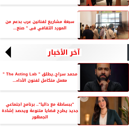
سبعة مشاريع لفنانين عرب بدعم من
المورد الثقافي فى ” صنع...
آخر الأخبار
محمد سراج..يطلق ” The Acting Lab ”
معمل متكامل لفنون الأداء...
”ببساطة مع داليا”.. برنامج اجتماعي
جديد يطرح قضايا متنوعة ويحصد إشادة
الجمهور