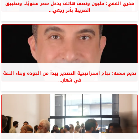
فخري الفقي: مليون ونصف هاتف يدخل مصر سنويًا.. وتطبيق
الضريبة بأثر رجعي...
نديم سمنه: نجاح استراتيجية التصدير يبدأ من الجودة وبناء الثقة
في شعار...