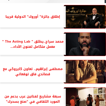
إطلاق جائزة” أوروك” الدولية قريبا
محمد سراج..يطلق ” The Acting Lab ”
معمل متكامل لفنون الأداء...
مصطفى إبراهيم.. تعاون كايروكي مع
قصائدي فاق توقعاتي
سبعة مشاريع لفنانين عرب بدعم من
المورد الثقافي في ”صنع بسحرك”