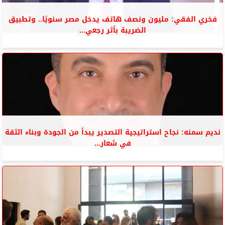
فخري الفقي: مليون ونصف هاتف يدخل مصر سنويًا.. وتطبيق
الضريبة بأثر رجعي...
نديم سمنه: نجاح استراتيجية التصدير يبدأ من الجودة وبناء الثقة
في شعار...