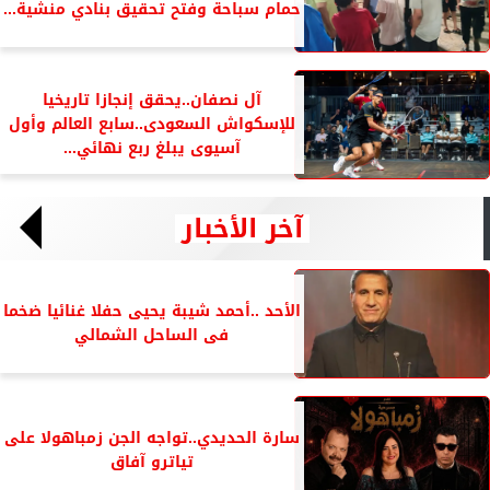
حمام سباحة وفتح تحقيق بنادي منشية...
آل نصفان..يحقق إنجازا تاريخيا
للإسكواش السعودى..سابع العالم وأول
آسيوى يبلغ ربع نهائي...
آخر الأخبار
الأحد ..أحمد شيبة يحيى حفلا غنائيا ضخما
فى الساحل الشمالي
سارة الحديدي..تواجه الجن زمباهولا على
تياترو آفاق