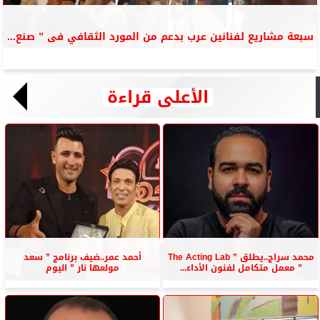
سبعة مشاريع لفنانين عرب بدعم من المورد الثقافي فى ” صنع...
الأعلى قراءة
محمد سراج..يطلق ” The Acting Lab
أحمد عمر..ضيف برنامج ” سعد
” معمل متكامل لفنون الأداء...
مولعها نار ” اليوم