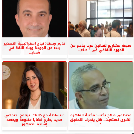
نديم سمنه: نجاح استراتيجية التصدير
سبعة مشاريع لفنانين عرب بدعم من
يبدأ من الجودة وبناء الثقة في
المورد الثقافي فى ” صنع...
شعار...
مصطفى صلاح يكتب: مكتبة القاهرة
”ببساطة مع داليا”.. برنامج اجتماعي
الكبرى تستغيث.. هل يتحرك التحقيق
جديد يطرح قضايا متنوعة ويحصد
؟
إشادة الجمهور