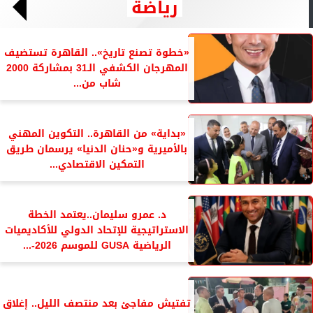
رياضة
«خطوة تصنع تاريخ».. القاهرة تستضيف
المهرجان الكشفي الـ31 بمشاركة 2000
شاب من...
«بداية» من القاهرة.. التكوين المهني
بالأميرية و«حنان الدنيا» يرسمان طريق
التمكين الاقتصادي...
د. عمرو سليمان..يعتمد الخطة
الاستراتيجية للإتحاد الدولي للأكاديميات
الرياضية GUSA للموسم 2026-...
تفتيش مفاجئ بعد منتصف الليل.. إغلاق