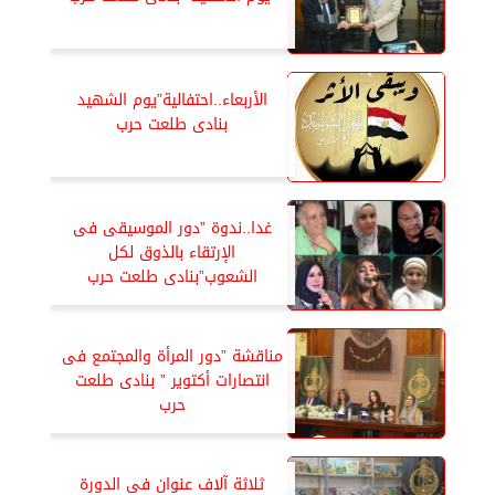
الأربعاء..احتفالية”يوم الشهيد
بنادى طلعت حرب
غدا..ندوة ”دور الموسيقى فى
الإرتقاء بالذوق لكل
الشعوب”بنادى طلعت حرب
مناقشة ”دور المرأة والمجتمع فى
انتصارات أكتوير ” بنادى طلعت
حرب
ثلاثة آلاف عنوان فى الدورة