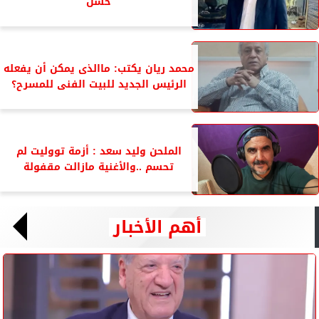
حسن
محمد ريان يكتب: ماالذى يمكن أن يفعله
الرئيس الجديد للبيت الفنى للمسرح؟
الملحن وليد سعد : أزمة تووليت لم
تحسم ..والأغنية مازالت مقفولة
أهم الأخبار