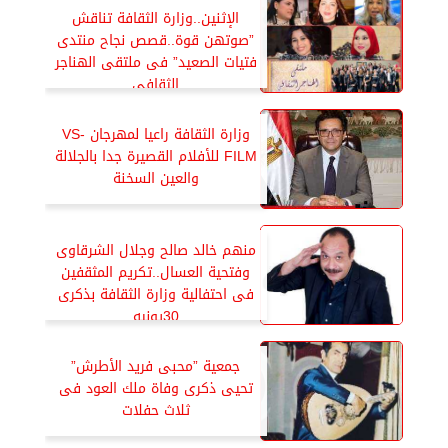
الإثنين..وزارة الثقافة تناقش
”صوتهن قوة..قصص نجاح منتدى
فتيات الصعيد” فى ملتقى الهناجر
الثقافي
وزارة الثقافة راعيا لمهرجان VS-
FILM للأفلام القصيرة جدا بالجلالة
والعين السخنة
منهم خالد صالح وجلال الشرقاوى
وفتحية العسال..تكريم المثقفين
فى احتفالية وزارة الثقافة بذكرى
30يونيه
جمعية ”محبى فريد الأطرش”
تحيى ذكرى وفاة ملك العود فى
ثلاث حفلات