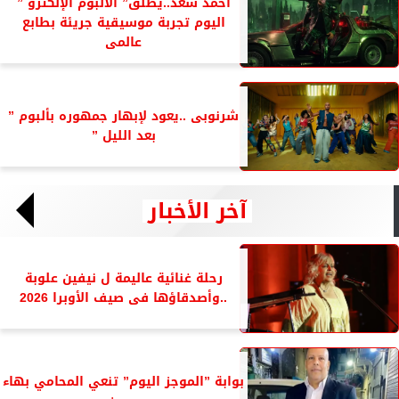
أحمد سعد..يطلق” الألبوم الإلكترو ”
اليوم تجربة موسيقية جريئة بطابع
عالمى
شرنوبى ..يعود لإبهار جمهوره بألبوم ”
بعد الليل ”
آخر الأخبار
رحلة غنائية عاليمة ل نيفين علوبة
..وأصدقاؤها فى صيف الأوبرا 2026
بوابة ”الموجز اليوم” تنعي المحامي بهاء