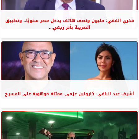
فخري الفقي: مليون ونصف هاتف يدخل مصر سنويًا.. وتطبيق
الضريبة بأثر رجعي...
أشرف عبد الباقي: كارولين عزمى..ممثلة موهوبة على المسرح