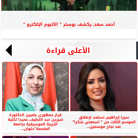
أحمد سعد..يكشف بوستر ” الألبوم الإلكترو ”
الأعلى قراءة
قرار جمهورى بتعيين الدكتورة
سيرا إبراهيم..تستعد لإطلاق
شيرين عبد اللطيف..عميدا لكلية
الموسم الثالث من ” اسمعنى شكرا”
التربية الموسيقية بجامعة
بعد نجاح موسمين...
العاصمة”حلوان...