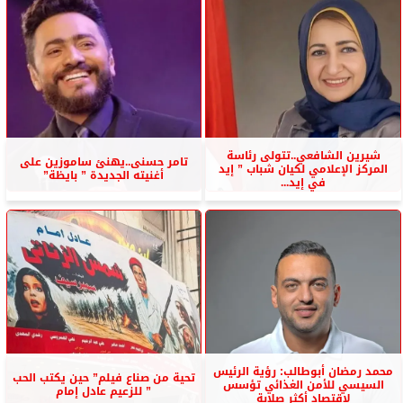
شيرين الشافعي..تتولى رئاسة
تامر حسنى..يهنئ ساموزين على
المركز الإعلامي لكيان شباب ” إيد
أغنيته الجديدة ” بايظة”
في إيد...
محمد رمضان أبوطالب: رؤية الرئيس
تحية من صناع فيلم” حين يكتب الحب
السيسي للأمن الغذائي تؤسس
” للزعيم عادل إمام
لاقتصاد أكثر صلابة