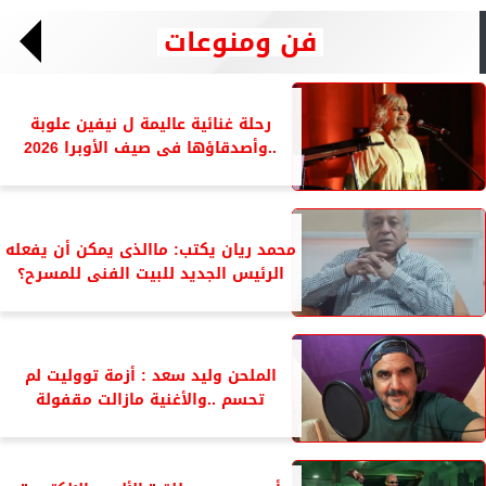
فن ومنوعات
رحلة غنائية عاليمة ل نيفين علوبة
..وأصدقاؤها فى صيف الأوبرا 2026
محمد ريان يكتب: ماالذى يمكن أن يفعله
الرئيس الجديد للبيت الفنى للمسرح؟
الملحن وليد سعد : أزمة تووليت لم
تحسم ..والأغنية مازالت مقفولة