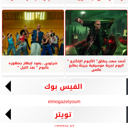
أحمد سعد..يطلق” الألبوم الإلكترو ”
شرنوبى ..يعود لإبهار جمهوره
اليوم تجربة موسيقية جريئة بطابع
بألبوم ” بعد الليل ”
عالمى
الفيس بوك
elmogazelyoum
تويتر
Tweets by