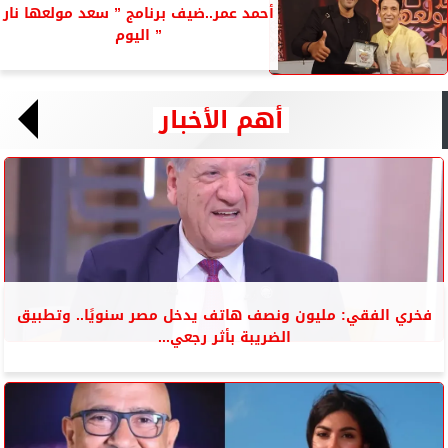
أحمد عمر..ضيف برنامج ” سعد مولعها نار
” اليوم
أهم الأخبار
فخري الفقي: مليون ونصف هاتف يدخل مصر سنويًا.. وتطبيق
الضريبة بأثر رجعي...