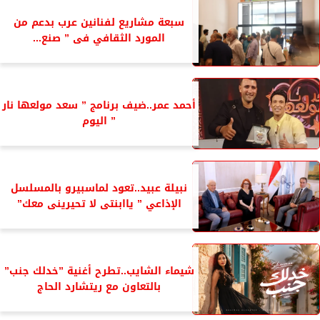
سبعة مشاريع لفنانين عرب بدعم من
المورد الثقافي فى ” صنع...
أحمد عمر..ضيف برنامج ” سعد مولعها نار
” اليوم
نبيلة عبيد..تعود لماسبيرو بالمسلسل
الإذاعي ” ياابنتى لا تحيرينى معك”
شيماء الشايب..تطرح أغنية ”خدلك جنب”
بالتعاون مع ريتشارد الحاج