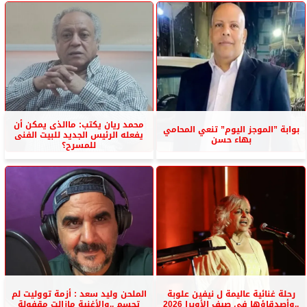
محمد ريان يكتب: ماالذى يمكن أن
بوابة ”الموجز اليوم” تنعي المحامي
يفعله الرئيس الجديد للبيت الفنى
بهاء حسن
للمسرح؟
رحلة غنائية عاليمة ل نيفين علوبة
الملحن وليد سعد : أزمة تووليت لم
..وأصدقاؤها فى صيف الأوبرا 2026
تحسم ..والأغنية مازالت مقفولة