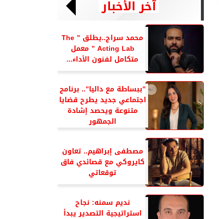
آخر الأخبار
محمد سراج..يطلق ” The
Acting Lab ” معمل
متكامل لفنون الأداء...
”ببساطة مع داليا”.. برنامج
اجتماعي جديد يطرح قضايا
متنوعة ويحصد إشادة
الجمهور
مصطفى إبراهيم.. تعاون
كايروكي مع قصائدي فاق
توقعاتي
نديم سمنه: نجاح
استراتيجية التصدير يبدأ