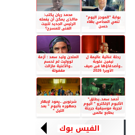
محمد ريان يكتب:
بوابة ”الموجز اليوم”
ماالذى يمكن أن يفعله
تنعي المحامي بهاء
الرئيس الجديد للبيت
حسن
الفنى للمسرح؟
رحلة غنائية عاليمة ل
الملحن وليد سعد : أزمة
نيفين علوبة
تووليت لم تحسم
..وأصدقاؤها فى صيف
..والأغنية مازالت
الأوبرا 2026
مقفولة
أحمد سعد..يطلق”
شرنوبى ..يعود لإبهار
الألبوم الإلكترو ” اليوم
جمهوره بألبوم ” بعد
تجربة موسيقية جريئة
الليل ”
بطابع عالمى
الفيس بوك