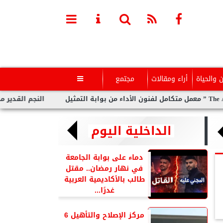
ن والحياة
أراء ومقالات
مجتمع

النجم القدير محمد ر
الداخلية اليوم
دماء على بوابة الجامعة
في نهار رمضان.. مقتل
طالب بالأكاديمية العربية
غدرًا...
مركز الإصلاح والتأهيل 6