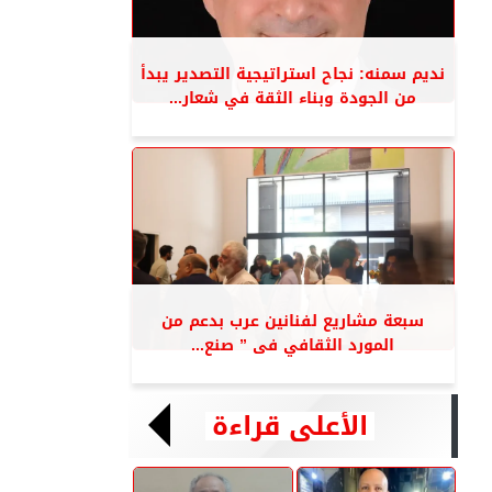
نديم سمنه: نجاح استراتيجية التصدير يبدأ
من الجودة وبناء الثقة في شعار...
سبعة مشاريع لفنانين عرب بدعم من
المورد الثقافي فى ” صنع...
الأعلى قراءة