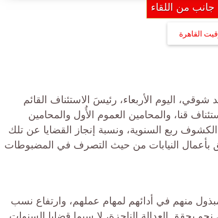
جانب من اللقاء
قيت القاهرة
شوقي، اليوم الأربعاء، رئيسَ الاستئناف القائم
ستئناف قنا، والمحامين العموم الأُول والمحامين
 الكشوف ربع السنوية، ونسبة إنجاز القضايا عن تلك
٢٠٢، وكل ما يتعلق بأعمال النيابات من حيث التصرف في المضبوطات
لمبذول منهم في أدائهم لمهام عملهم، وارتفاع نسب
ى نحو يحقق العدالة الناجزة، لا سيما قضايا السنوات