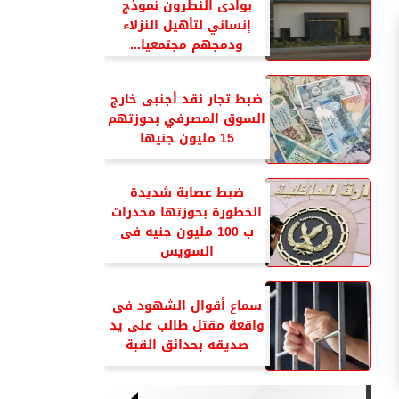
بوادى النطرون نموذج
إنساني لتأهيل النزلاء
ودمجهم مجتمعيا...
ضبط تجار نقد أجنبى خارج
السوق المصرفي بحوزتهم
15 مليون جنيها
ضبط عصابة شديدة
الخطورة بحوزتها مخدرات
ب 100 مليون جنيه فى
السويس
سماع أقوال الشهود فى
واقعة مقتل طالب على يد
صديقه بحدائق القبة