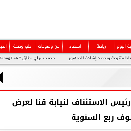
ية اليوم
رياضة
اقتصاد
فن ومنوعات
طب وصحة
الدي
نوعة ويحصد إشادة الجمهور
محمد سراج..يطلق ” The Acting Lab ” معمل متكامل لفنون الأداء من بوابة التمثيل
رئيس الاستئناف لنيابة قنا لعرض
ف ربع السنوية